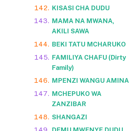
KISASI CHA DUDU
hadithi,
bonyeza jina
MAMA NA MWANA,
la hadithi
AKILI SAWA
unayotaka
BEKI TATU MCHARUKO
kama
FAMILIYA CHAFU (Dirty
zinavyooneka
Family)
na hapa chini:
MPENZI WANGU AMINA
MCHEPUKO WA
ZANZIBAR
SHANGAZI
DEMU MWENYE DUDU,