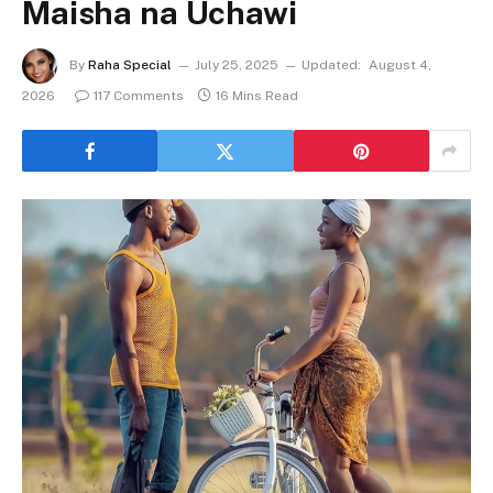
Maisha na Uchawi
By
Raha Special
July 25, 2025
Updated:
August 4,
2026
117 Comments
16 Mins Read