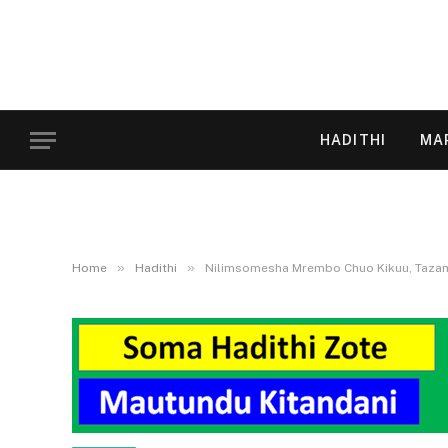
HADITHI
MA
»
»
Home
Hadithi
Nilimsomesha Mrembo Chuo Kikuu, Tazam