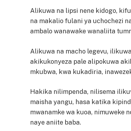
Alikuwa na lipsi nene kidogo, kif
na makalio fulani ya uchochezi 
ambalo wanawake wanaliita tum
Alikuwa na macho legevu, ilikuwa
akikukonyeza pale alipokuwa ak
mkubwa, kwa kukadiria, inawezeka
Hakika nilimpenda, nilisema ili
maisha yangu, hasa katika kipind
mwanamke wa kuoa, nimuweke ndan
naye aniite baba.