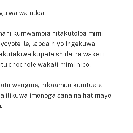
u wa wa ndoa.
amani kumwambia nitakutolea mimi
yoyote ile, labda hiyo ingekuwa
hakutakiwa kupata shida na wakati
tu chochote wakati mimi nipo.
 watu wengine, nikaamua kumfuata
 ilikuwa imenoga sana na hatimaye
.