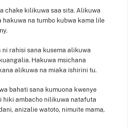
ua chake kilikuwa saa sita. Alikuwa
na hakuwa na tumbo kubwa kama lile
my.
 ni rahisi sana kusema alikuwa
ikuangalia. Hakuwa msichana
na alikuwa na miaka ishirini tu.
kuwa bahati sana kumuona kwenye
i hiki ambacho nilikuwa natafuta
i, anizalie watoto, nimuite mama,