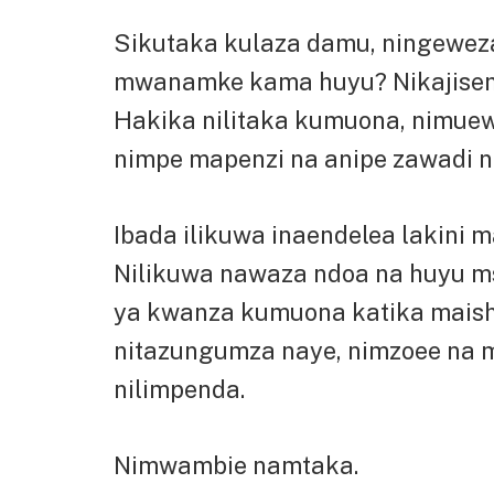
Sikutaka kulaza damu, ningewez
mwanamke kama huyu? Nikajisem
Hakika nilitaka kumuona, nimuewek
nimpe mapenzi na anipe zawadi nz
Ibada ilikuwa inaendelea lakini 
Nilikuwa nawaza ndoa na huyu m
ya kwanza kumuona katika maish
nitazungumza naye, nimzoee na
nilimpenda.
Nimwambie namtaka.