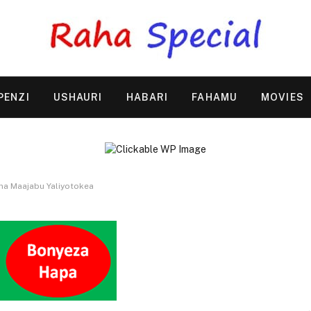
PENZI
USHAURI
HABARI
FAHAMU
MOVIES
a Maajabu Yaliyotokea