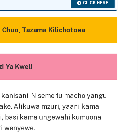
CLICK HERE
Chuo, Tazama Kilichotoea
zi Ya Kweli
 kanisani. Niseme tu macho yangu
ke. Alikuwa mzuri, yaani kama
ri, basi kama ungewahi kumuona
ri wenyewe.