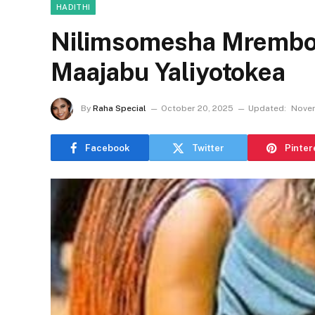
HADITHI
Nilimsomesha Mrembo
Maajabu Yaliyotokea
By
Raha Special
October 20, 2025
Updated:
Novem
Facebook
Twitter
Pinter