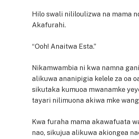
Hilo swali nililoulizwa na mama n
Akafurahi.
“Ooh! Anaitwa Esta.”
Nikamwambia ni kwa namna gani 
alikuwa ananipigia kelele za oa oa
sikutaka kumuoa mwanamke yeyote
tayari nilimuona akiwa mke wang
Kwa furaha mama akawafuata wa
nao, sikujua alikuwa akiongea na