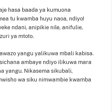
aje hasa baada ya kumuona
ea tu kwamba huyu naoa, ndiyo!
e ndani, anipikie nile, anifulie,
uri ya mtoto.
mawazo yangu yalikuwa mbali kabisa.
sichana ambaye ndiyo ilikuwa mara
a yangu. Nikasema sikubali,
 mwisho wa siku nimwambie kwamba