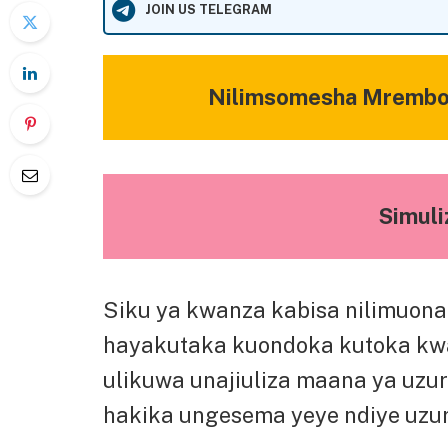
JOIN US TELEGRAM
Nilimsomesha Mrembo 
Simuli
Siku ya kwanza kabisa nilimuona
hayakutaka kuondoka kutoka kwa
ulikuwa unajiuliza maana ya uzu
hakika ungesema yeye ndiye uzu