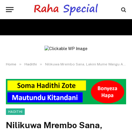
»
»
Home
Hadithi
Nilikuwa Mrembo Sana, Lakini Mume Wangu Alinitoa Jicho, Baada Ya …….
HADITHI
Nilikuwa Mrembo Sana,