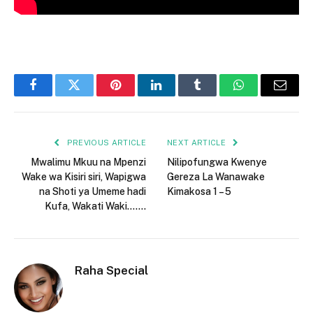
Facebook
Twitter
Pinterest
LinkedIn
Tumblr
WhatsApp
Email
PREVIOUS ARTICLE
NEXT ARTICLE
Mwalimu Mkuu na Mpenzi
Nilipofungwa Kwenye
Wake wa Kisiri siri, Wapigwa
Gereza La Wanawake
na Shoti ya Umeme hadi
Kimakosa 1 – 5
Kufa, Wakati Waki…….
Raha Special