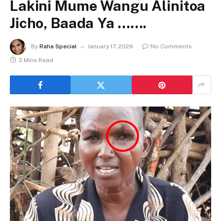
Lakini Mume Wangu Alinitoa
Jicho, Baada Ya …….
By
Raha Special
January 17, 2026
No Comments
3 Mins Read