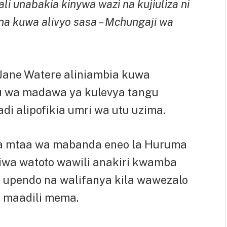
i unabakia kinywa wazi na kujiuliza ni
na kuwa alivyo sasa – Mchungaji wa
Jane Watere aliniambia kuwa
u wa madawa ya kulevya tangu
di alipofikia umri wa utu uzima.
ka mtaa wa mabanda eneo la Huruma
liwa watoto wawili anakiri kwamba
a upendo na walifanya kila wawezalo
 maadili mema.