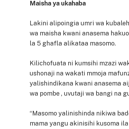
Maisha ya ukahaba
Lakini alipoingia umri wa kubale
wa maisha kwani anasema hakuon
la 5 ghafla alikataa masomo.
Kilichofuata ni kumsihi mzazi w
ushonaji na wakati mmoja mafunz
yalishindikana kwani anasema aij
wa pombe , uvutaji wa bangi na gun
“Masomo yalinishinda nikiwa bad
mama yangu akinisihi kusoma ila