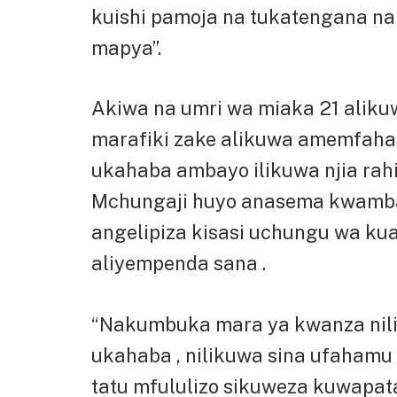
kuishi pamoja na tukatengana na
mapya”.
Akiwa na umri wa miaka 21 alik
marafiki zake alikuwa amemfaha
ukahaba ambayo ilikuwa njia rahisi
Mchungaji huyo anasema kwamba 
angelipiza kisasi uchungu wa k
aliyempenda sana .
“Nakumbuka mara ya kwanza nilip
ukahaba , nilikuwa sina ufahamu w
tatu mfululizo sikuweza kuwapat