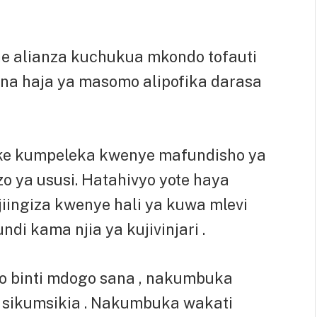
he alianza kuchukua mkondo tofauti
a haja ya masomo alipofika darasa
ake kumpeleka kwenye mafundisho ya
o ya ususi. Hatahivyo yote haya
iingiza kwenye hali ya kuwa mlevi
di kama njia ya kujivinjari .
o binti mdogo sana , nakumbuka
 sikumsikia . Nakumbuka wakati