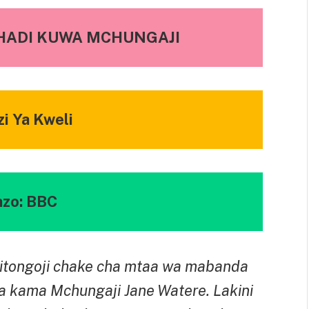
HADI KUWA MCHUNGAJI
zi Ya Kweli
nzo: BBC
kitongoji chake cha mtaa wa mabanda
nya kama Mchungaji Jane Watere. Lakini