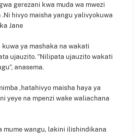
ungwa gerezani kwa muda wa mwezi
.Ni hivyo maisha yangu yalivyokuwa
ka Jane
ea kuwa ya mashaka na wakati
ta ujauzito. ”Nilipata ujauzito wakati
ngu”, anasema.
 mimba ,hatahivyo maisha haya ya
ni yeye na mpenzi wake waliachana
a mume wangu, lakini ilishindikana