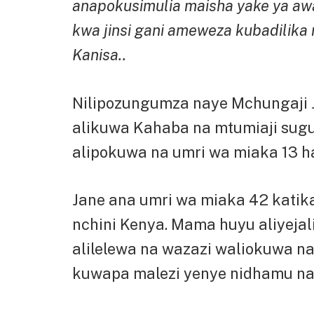
anapokusimulia maisha yake ya awal
kwa jinsi gani ameweza kubadilika 
Kanisa..
Nilipozungumza naye Mchungaji 
alikuwa Kahaba na mtumiaji sug
alipokuwa na umri wa miaka 13 ha
Jane ana umri wa miaka 42 kati
nchini Kenya. Mama huyu aliyeja
alilelewa na wazazi waliokuwa n
kuwapa malezi yenye nidhamu na