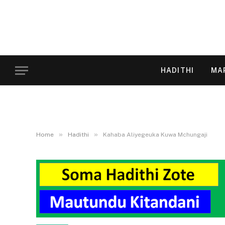
HADITHI
MA
»
»
Home
Hadithi
Kahaba Aliyegeuka Kuwa Mchungaji