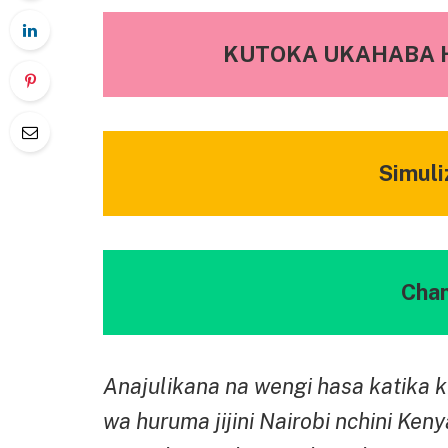
KUTOKA UKAHABA 
Simuli
Cha
Anajulikana na wengi hasa katika 
wa huruma jijini Nairobi nchini Ke