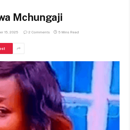
wa Mchungaji
er 15, 2025
2 Comments
5 Mins Read
est