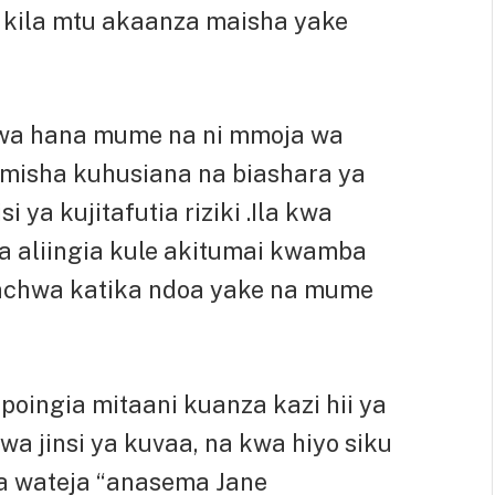
 kila mtu akaanza maisha yake
uwa hana mume na ni mmoja wa
misha kuhusiana na biashara ya
 ya kujitafutia riziki .Ila kwa
aliingia kule akitumai kwamba
uachwa katika ndoa yake na mume
oingia mitaani kuanza kazi hii ya
a jinsi ya kuvaa, na kwa hiyo siku
a wateja “anasema Jane