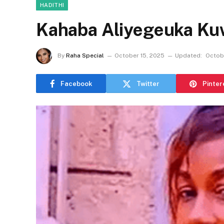
HADITHI
Kahaba Aliyegeuka Ku
By
Raha Special
October 15, 2025
Updated:
Octob
Facebook
Twitter
Pinter