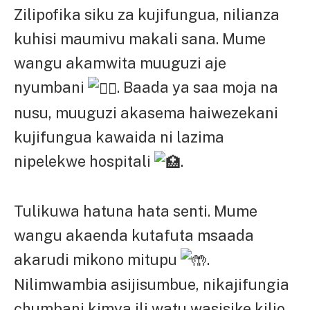
Zilipofika siku za kujifungua, nilianza
kuhisi maumivu makali sana. Mume
wangu akamwita muuguzi aje
nyumbani
. Baada ya saa moja na
nusu, muuguzi akasema haiwezekani
kujifungua kawaida ni lazima
nipelekwe hospitali
.
Tulikuwa hatuna hata senti. Mume
wangu akaenda kutafuta msaada
akarudi mikono mitupu
.
Nilimwambia asijisumbue, nikajifungia
chumbani kimya ili watu wasisike kilio