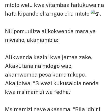
mtoto wetu kwa vitambaa hatukuwa na
hata kipande cha nguo cha mtoto
.
Nilipomuuliza alikokwenda mara ya
mwisho, akaniambia:
Alikwenda kazini kwa jamaa zake.
Akakutana na mdogo wao,
akamwomba pesa kama mkopo.
Akajibiwa, “Siwezi kukusaidia nenda
kwa msimamizi wa fedha.”
Msimamizi naye akasema, “Bila idhini