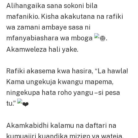
Alihangaika sana sokoni bila
mafanikio. Kisha akakutana na rafiki
wa zamani ambaye sasa ni
mfanyabiashara wa mboga
.
Akamweleza hali yake.
Rafiki akasema kwa hasira, “La hawla!
Kama ungekuja kwangu mapema,
ningekupa hata roho yangu – si pesa
tu.”
Akamkabidhi kalamu na daftari na
kumuajiri kuandika mizigo ya wateja.