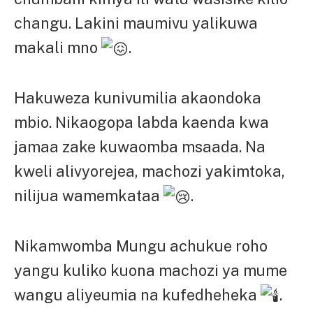
changu. Lakini maumivu yalikuwa
makali mno
.
Hakuweza kunivumilia akaondoka
mbio. Nikaogopa labda kaenda kwa
jamaa zake kuwaomba msaada. Na
kweli alivyorejea, machozi yakimtoka,
nilijua wamemkataa
.
Nikamwomba Mungu achukue roho
yangu kuliko kuona machozi ya mume
wangu aliyeumia na kufedheheka
.