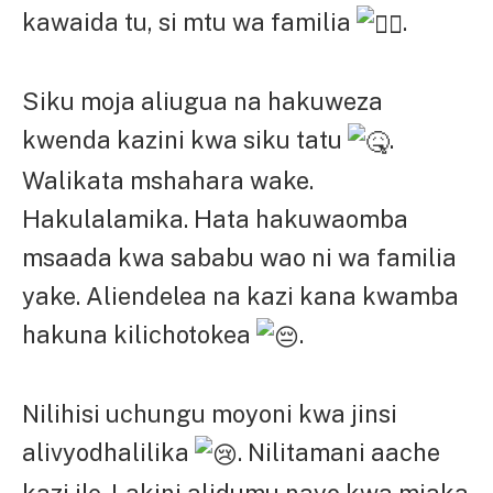
kawaida tu, si mtu wa familia
.
Siku moja aliugua na hakuweza
kwenda kazini kwa siku tatu
.
Walikata mshahara wake.
Hakulalamika. Hata hakuwaomba
msaada kwa sababu wao ni wa familia
yake. Aliendelea na kazi kana kwamba
hakuna kilichotokea
.
Nilihisi uchungu moyoni kwa jinsi
alivyodhalilika
. Nilitamani aache
kazi ile. Lakini alidumu nayo kwa miaka