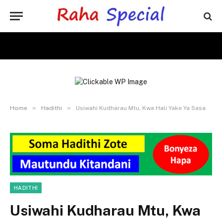
»
»
Home
Hadithi
Usiwahi Kudharau Mtu, Kwa Hali Yake Ya Sasa
HADITHI
Usiwahi Kudharau Mtu, Kwa