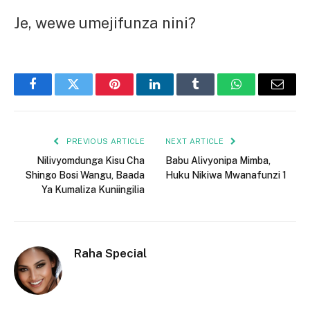
Je, wewe umejifunza nini?
Facebook
Twitter
Pinterest
LinkedIn
Tumblr
WhatsApp
Email
PREVIOUS ARTICLE
NEXT ARTICLE
Nilivyomdunga Kisu Cha
Babu Alivyonipa Mimba,
Shingo Bosi Wangu, Baada
Huku Nikiwa Mwanafunzi 1
Ya Kumaliza Kuniingilia
Raha Special