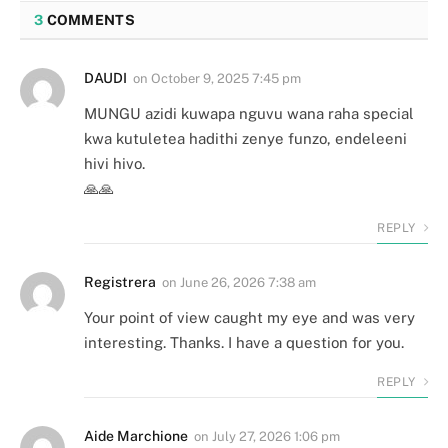
3
COMMENTS
DAUDI
on
October 9, 2025 7:45 pm
MUNGU azidi kuwapa nguvu wana raha special
kwa kutuletea hadithi zenye funzo, endeleeni
hivi hivo.
🙏🙏
REPLY
Registrera
on
June 26, 2026 7:38 am
Your point of view caught my eye and was very
interesting. Thanks. I have a question for you.
REPLY
Aide Marchione
on
July 27, 2026 1:06 pm