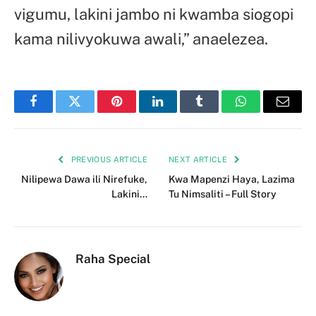
vigumu, lakini jambo ni kwamba siogopi
kama nilivyokuwa awali,” anaelezea.
Facebook
Twitter
Pinterest
LinkedIn
Tumblr
WhatsApp
Email
PREVIOUS ARTICLE
NEXT ARTICLE
Nilipewa Dawa ili Nirefuke,
Kwa Mapenzi Haya, Lazima
Lakini…
Tu Nimsaliti – Full Story
Raha Special