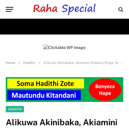
»
»
Home
Hadithi
Alikuwa Akinibaka, Akiamini Atapata Kinga Ya Magonjwa
HADITHI
Alikuwa Akinibaka, Akiamini