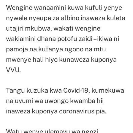
Wengine wanaamini kuwa kufuli yenye
nywele nyeupe za albino inaweza kuleta
utajiri mkubwa, wakati wengine
wakiamini dhana potofu zaidi – ikiwa ni
pamoja na kufanya ngono na mtu
mwenye hali hiyo kunaweza kuponya
VVU.
Tangu kuzuka kwa Covid-19, kumekuwa
na uvumi wa uwongo kwamba hii
inaweza kuponya coronavirus pia.
Watu wenye ulemavu wa ngozi