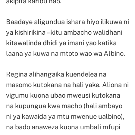
akipita karibu nao.
Baadaye aligundua ishara hiyo ilikuwa ni
ya kishirikina – kitu ambacho walidhani
kitawalinda dhidi ya imani yao katika
laana ya kuwa na mtoto wao wa Albino.
Regina alihangaika kuendelea na
masomo kutokana na hali yake. Aliona ni
vigumu kuona ubao mweusi kutokana
na kupungua kwa macho (hali ambayo
ni ya kawaida ya mtu mwenue ualbino),
na bado anaweza kuona umbali mfupi