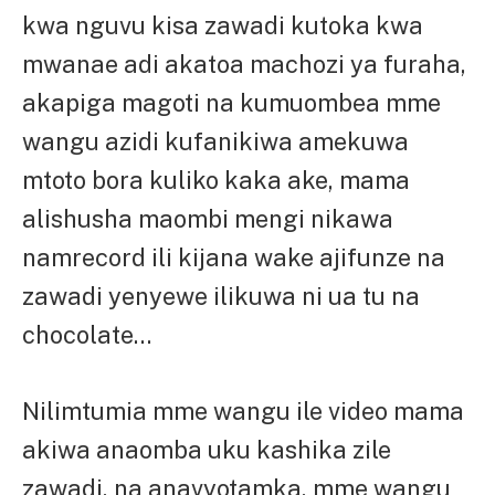
kwa nguvu kisa zawadi kutoka kwa
mwanae adi akatoa machozi ya furaha,
akapiga magoti na kumuombea mme
wangu azidi kufanikiwa amekuwa
mtoto bora kuliko kaka ake, mama
alishusha maombi mengi nikawa
namrecord ili kijana wake ajifunze na
zawadi yenyewe ilikuwa ni ua tu na
chocolate…
Nilimtumia mme wangu ile video mama
akiwa anaomba uku kashika zile
zawadi, na anavyotamka, mme wangu