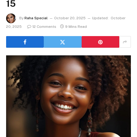
15
By
Raha Special
October 20, 2025
Updated:
October
20, 2025
12 Comments
9 Mins Read