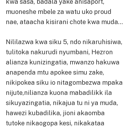
kwa sasa, badala yake anisaport,
muoneshe mbele za watu uko proud
nae, ataacha kisirani chote kwa muda…
Nililazwa kwa siku 5, ndo nikaruhisiwa,
tulitoka nakurudi nyumbani, Hezron
alianza kunizingatia, mwanzo hakuwa
anapenda mtu apokee simu zake,
nikipokea siku io nitagombezwa mpaka
nijute,nilianza kuona mabadilikk ila
sikuyazingatia, nikajua tu ni ya muda,
hawezi kubadilika, jioni akaomba
tutoke nikaogopa kesi, nikakataa