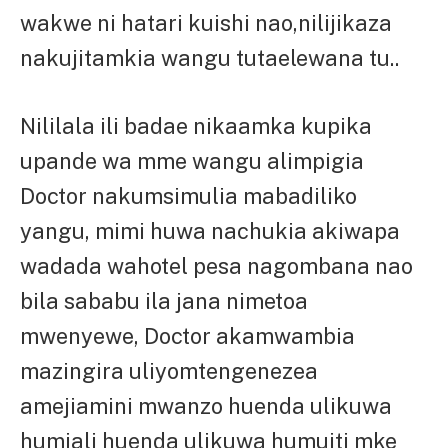
wakwe ni hatari kuishi nao,nilijikaza
nakujitamkia wangu tutaelewana tu..
Nililala ili badae nikaamka kupika
upande wa mme wangu alimpigia
Doctor nakumsimulia mabadiliko
yangu, mimi huwa nachukia akiwapa
wadada wahotel pesa nagombana nao
bila sababu ila jana nimetoa
mwenyewe, Doctor akamwambia
mazingira uliyomtengenezea
amejiamini mwanzo huenda ulikuwa
humjali huenda ulikuwa humuiti mke