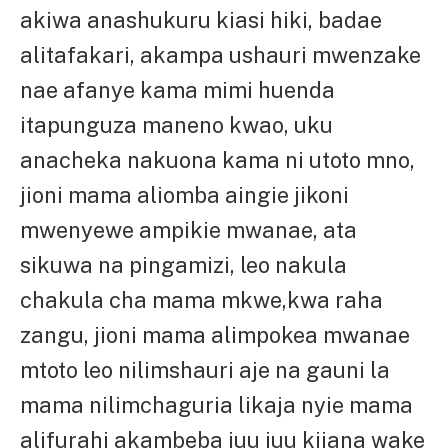
akiwa anashukuru kiasi hiki, badae
alitafakari, akampa ushauri mwenzake
nae afanye kama mimi huenda
itapunguza maneno kwao, uku
anacheka nakuona kama ni utoto mno,
jioni mama aliomba aingie jikoni
mwenyewe ampikie mwanae, ata
sikuwa na pingamizi, leo nakula
chakula cha mama mkwe,kwa raha
zangu, jioni mama alimpokea mwanae
mtoto leo nilimshauri aje na gauni la
mama nilimchaguria likaja nyie mama
alifurahi akambeba juu juu kijana wake