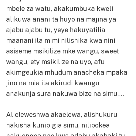
mbele za watu, akakumbuka kweli
alikuwa ananiita huyo na majina ya
ajabu ajabu tu, yeye hakuyatilia
maanani ila mimi nilishika kwa nini
asiseme msikilize mke wangu, sweet
wangu, ety msikilize na uyo, afu
akimgeukia mhudum anacheka mpaka
jino na mia ila akirudi kwangu
anakunja sura nakuwa bize na simu….
Alieleweshwa akaelewa, alishukuru
nakisha kunipigia simu, nilipokea
nakuongea nae kwa adabu akabaki tu