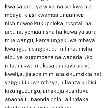
kwa sababu ya wivu, na sio kwa nia
mbaya, kiasi kwamba unaumwa
nishindwee kukupeleka hosptal, na
aibu niliyomaanisha haikuwa ya sura
mke wangu, kama ungekuwa mbaya
kwangu, nisingekuoa, nilimaanisha
aibu ya kugombana na wadada uko
mtaani kwa makosa ambayo sio ya
kweli,alijieleza mimi ata sikumsikia hali
yangu ilikuwa mbaya, nilianza kuhisi
kizunguzungu, amekuja kushtuka
anaona tu naenda chini, alinidaka,
akaita mlinzi wakasaidiana