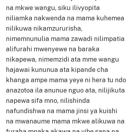
na mkwe wangu, siku ilivyopita
niliamka nakwenda na mama kuhemea
nilikuwa nikamzururisha,
nimemnunulia mama zawadi nilimpatia
alifurahi mwenyewe na baraka
nikapewa, nimemzidi ata mme wangu
hajawai kununua ata kipande cha
khanga ampe mama yeye ni hera tu ndo
anazotoa ila anunue nguo ata, nilijikuta
napewa sifa mno, nilishinda
nafundishwa na mama jinsi ya kuishi
na mwanaume mama mkwe alikuwa na
furaha mpaka akawa na vibe sana na