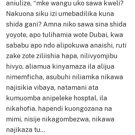
aniulize, “mke wangu uko sawa kweli?
Nakuona siku izi umebadilika kuna
shida gani? Amna niko sawa sina shida
yoyote, apo tulihamia wote Dubai, kwa
sababu apo ndo alipokuwa anaishi, ruti
zake zote ziliishia hapa, nilivyomjibu
hivyo, aliamua kinyamaza ila alijua
nimemficha, asubuhi niliamka nikawa
najisikia vibaya, natamani ata
kumuomba anipeleke hosptal, ila
nikahofia. hapendi kuongozana na
mimi, nisije nikagombezwa, nikawa
najikaza tu…