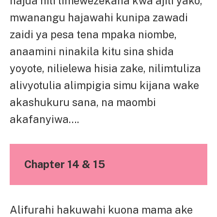
najua hili limewezekana kwa ajili yako,
mwanangu hajawahi kunipa zawadi
zaidi ya pesa tena mpaka niombe,
anaamini ninakila kitu sina shida
yoyote, nilielewa hisia zake, nilimtuliza
alivyotulia alimpigia simu kijana wake
akashukuru sana, na maombi
akafanyiwa….
Chapter 14 & 15
Alifurahi hakuwahi kuona mama ake