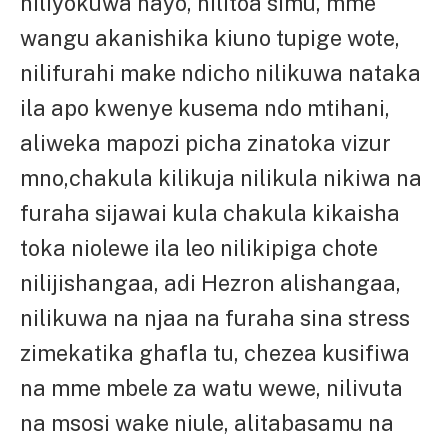
niliyokuwa nayo, nilitoa simu, mme
wangu akanishika kiuno tupige wote,
nilifurahi make ndicho nilikuwa nataka
ila apo kwenye kusema ndo mtihani,
aliweka mapozi picha zinatoka vizur
mno,chakula kilikuja nilikula nikiwa na
furaha sijawai kula chakula kikaisha
toka niolewe ila leo nilikipiga chote
nilijishangaa, adi Hezron alishangaa,
nilikuwa na njaa na furaha sina stress
zimekatika ghafla tu, chezea kusifiwa
na mme mbele za watu wewe, nilivuta
na msosi wake niule, alitabasamu na