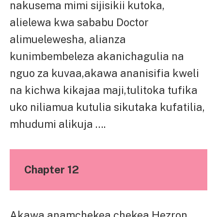
nakusema mimi sijisikii kutoka,
alielewa kwa sababu Doctor
alimuelewesha, alianza
kunimbembeleza akanichagulia na
nguo za kuvaa,akawa ananisifia kweli
na kichwa kikajaa maji,tulitoka tufika
uko niliamua kutulia sikutaka kufatilia,
mhudumi alikuja ….
Chapter 12
Akawa anamchekea chekea Hezron,