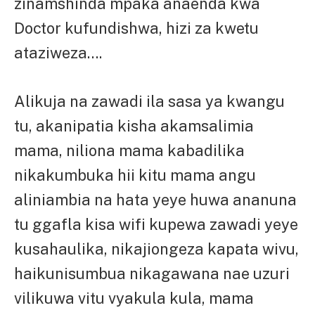
zinamshinda mpaka anaenda kwa
Doctor kufundishwa, hizi za kwetu
ataziweza….
Alikuja na zawadi ila sasa ya kwangu
tu, akanipatia kisha akamsalimia
mama, niliona mama kabadilika
nikakumbuka hii kitu mama angu
aliniambia na hata yeye huwa ananuna
tu ggafla kisa wifi kupewa zawadi yeye
kusahaulika, nikajiongeza kapata wivu,
haikunisumbua nikagawana nae uzuri
vilikuwa vitu vyakula kula, mama