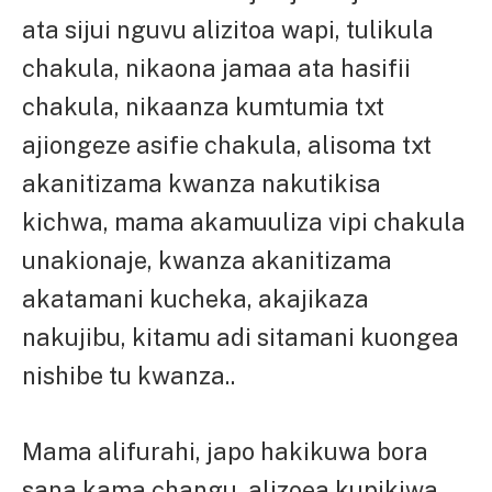
ata sijui nguvu alizitoa wapi, tulikula
chakula, nikaona jamaa ata hasifii
chakula, nikaanza kumtumia txt
ajiongeze asifie chakula, alisoma txt
akanitizama kwanza nakutikisa
kichwa, mama akamuuliza vipi chakula
unakionaje, kwanza akanitizama
akatamani kucheka, akajikaza
nakujibu, kitamu adi sitamani kuongea
nishibe tu kwanza..
Mama alifurahi, japo hakikuwa bora
sana kama changu, alizoea kupikiwa