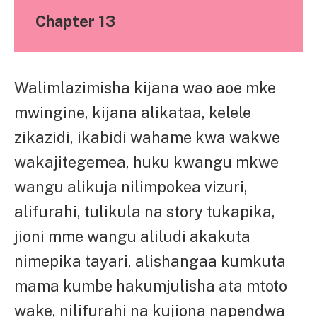
Chapter 13
Walimlazimisha kijana wao aoe mke
mwingine, kijana alikataa, kelele
zikazidi, ikabidi wahame kwa wakwe
wakajitegemea, huku kwangu mkwe
wangu alikuja nilimpokea vizuri,
alifurahi, tulikula na story tukapika,
jioni mme wangu aliludi akakuta
nimepika tayari, alishangaa kumkuta
mama kumbe hakumjulisha ata mtoto
wake, nilifurahi na kujiona napendwa