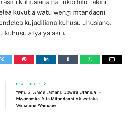
asmi kuhusiana na tukio hilo, lakini
delea kuvutia watu wengi mtandaoni
ndelea kujadiliana kuhusu uhusiano,
 kuhusu afya ya akili.
k
Twitter
Pinterest
LinkedIn
Tumblr
WhatsApp
Email
NEXT ARTICLE
“Mtu Si Anioe Jamani, Upwiru Utaniua” –
Mwanamke Alia Mitandaoni Akiwataka
Wanaume Wamuoe