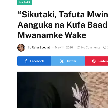
HABARI
“Sikutaki, Tafuta Mw
Aanguka na Kufa Baada
Mwanamke Wake
By
Raha Special
May 14, 2026
No Comments
Facebook
Twitter
Pinter