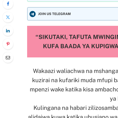
JOIN US TELEGRAM
“SIKUTAKI, TAFUTA MWING
KUFA BAADA YA KUPIGW
Wakaazi waliachwa na mshangao
kuzirai na kufariki muda mfupi
mpenzi wake katika kisa ambac
ya 
Kulingana na habari zilizosa
alidaiwa kuwa katika uhusiano w