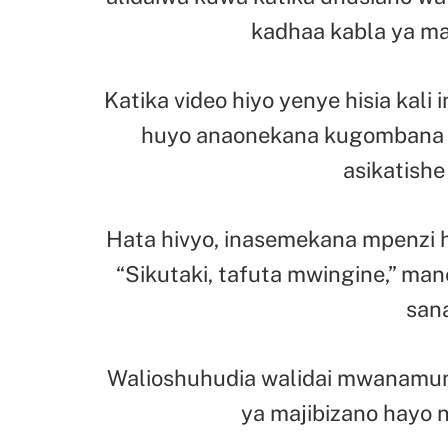
kadhaa kabla ya ma
Katika video hiyo yenye hisia k
huyo anaonekana kugombana 
asikatishe
Hata hivyo, inasemekana mpenzi 
“Sikutaki, tafuta mwingine,” m
sana
Walioshuhudia walidai mwanamume
ya majibizano hayo n