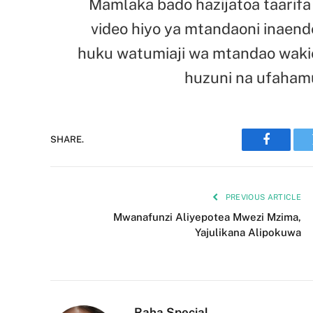
Mamlaka bado hazijatoa taarifa r
video hiyo ya mtandaoni inaen
huku watumiaji wa mtandao wakie
huzuni na ufahamu
SHARE.
Faceboo
PREVIOUS ARTICLE
Mwanafunzi Aliyepotea Mwezi Mzima,
Yajulikana Alipokuwa
Raha Special