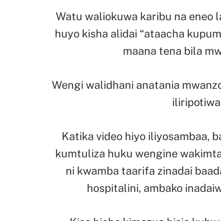
Watu waliokuwa karibu na eneo
huyo kisha alidai “ataacha kup
maana tena bila 
Wengi walidhani anatania mwanzoni
iliripoti
Katika video hiyo iliyosambaa, 
kumtuliza huku wengine wakimtak
ni kwamba taarifa zinadai baa
hospitalini, ambako inadai