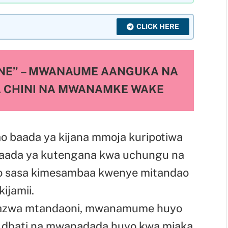
CLICK HERE
INE” – MWANAUME AANGUKA NA
A CHINI NA MWANAMKE WAKE
 baada ya kijana mmoja kuripotiwa
 baada ya kutengana kwa uchungu na
ho sasa kimesambaa kwenye mitandao
kijamii.
mbazwa mtandaoni, mwanamume huyo
a dhati na mwanadada huyo kwa miaka