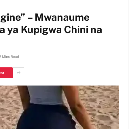
ingine” – Mwanaume
 ya Kupigwa Chini na
2 Mins Read
est