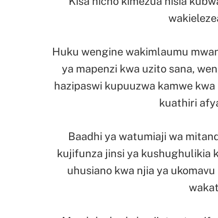
Kisa hicho kimezua hisia kub
wakielezea
Huku wengine wakimlaumu mwan
ya mapenzi kwa uzito sana, we
hazipaswi kupuuzwa kamwe kwa 
kuathiri afya
Baadhi ya watumiaji wa mitanda
kujifunza jinsi ya kushughuliki
uhusiano kwa njia ya ukomavu
wakati