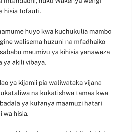
wa mtandaoni, huku Wakenya wengi
 hisia tofauti.
amume huyo kwa kuchukulia mambo
ngine walisema huzuni na mfadhaiko
sababu maumivu ya kihisia yanaweza
 ya akili vibaya.
o ya kijamii pia waliwataka vijana
a kukataliwa na kukatishwa tamaa kwa
 badala ya kufanya maamuzi hatari
 wa hisia.