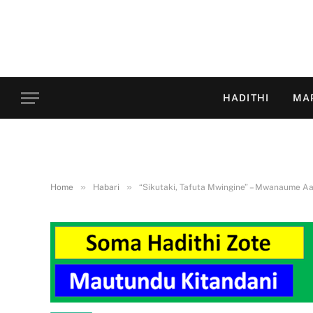
HADITHI
MA
»
»
Home
Habari
“Sikutaki, Tafuta Mwingine” – Mwanaume 