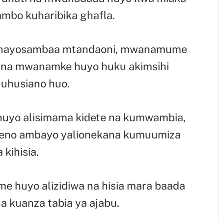
mbo kuharibika ghafla.
ali inayosambaa mtandaoni, mwanamume
na mwanamke huyo huku akimsihi
 uhusiano huo.
huyo alisimama kidete na kumwambia,
aneno ambayo yalionekana kumuumiza
 kihisia.
 huyo alizidiwa na hisia mara baada
a kuanza tabia ya ajabu.