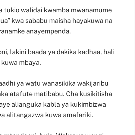
 la tukio walidai kwamba mwanamume
umua” kwa sababu maisha hayakuwa na
mwanamke anayempenda.
, lakini baada ya dakika kadhaa, hali
wa kuwa mbaya.
baadhi ya watu wanasikika wakijaribu
a atafute matibabu. Cha kusikitisha
daye alianguka kabla ya kukimbizwa
wa alitangazwa kuwa amefariki.