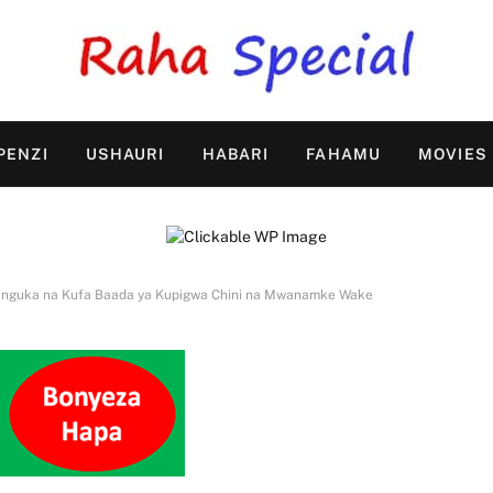
PENZI
USHAURI
HABARI
FAHAMU
MOVIES
Aanguka na Kufa Baada ya Kupigwa Chini na Mwanamke Wake