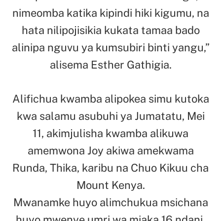
nimeomba katika kipindi hiki kigumu, na
hata nilipojisikia kukata tamaa bado
alinipa nguvu ya kumsubiri binti yangu,”
alisema Esther Gathigia.
Alifichua kwamba alipokea simu kutoka
kwa salamu asubuhi ya Jumatatu, Mei
11, akimjulisha kwamba alikuwa
amemwona Joy akiwa amekwama
Runda, Thika, karibu na Chuo Kikuu cha
Mount Kenya.
Mwanamke huyo alimchukua msichana
huyo mwenye umri wa miaka 16 ndani,