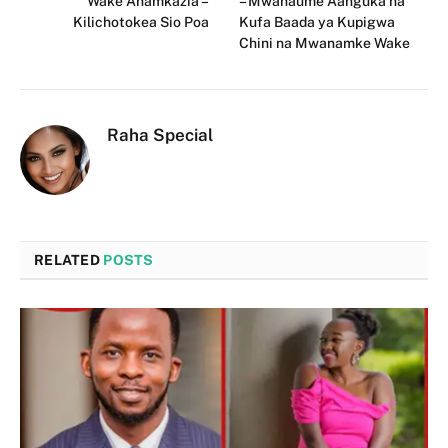
Wake Anamkazia –
– Mwanaume Aanguka na
Kilichotokea Sio Poa
Kufa Baada ya Kupigwa
Chini na Mwanamke Wake
Raha Special
RELATED
POSTS