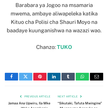
Barabara ya Jogoo na msamaria
mwema, ambaye aliwapeleka katika
Kituo cha Polisi cha Shauri Moyo na
baadaye kuunganishwa na wazazi wao.
Chanzo:
TUKO
Facebook
Twitter
Pinterest
LinkedIn
Tumblr
WhatsApp
Email
PREVIOUS ARTICLE
NEXT ARTICLE
Jamaa Ana Upwiru, Ila Mke
“Sikutaki, Tafuta Mwingine”