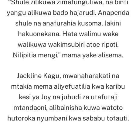
“Shule zilikuwa zimefunguliwa, na binti
yangu alikuwa bado hajarudi. Anapenda
shule na anafurahia kusoma, lakini
hakuonekana. Hata walimu wake
walikuwa wakimsubiri atoe ripoti.
Nilipitia mengi,” mama yake alisema.
Jackline Kagu, mwanaharakati na
mtakia mema aliyefuatilia kwa karibu
kesi ya Joy na juhudi za utafutaji
mtandaoni, alibainisha kuwa watoto
hutoroka nyumbani kwa sababu tofauti.