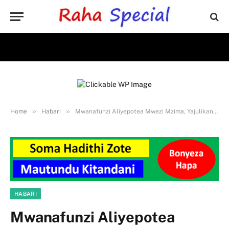
»
»
Home
Habari
Mwanafunzi Aliyepotea Mwezi Mzima, Yajulikana Alipokuwa
HABARI
Mwanafunzi Aliyepotea