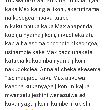
Tukiwa bize wananisifia, tulishangaa,
kaka Max kaingia jikoni, akatutizama
na kusogea mpaka tulipo,
nikakumbuka kaka Max anapenda
kuonja nyama jikoni, nikacheka ata
kabla hajasema chochote nikaongea,
usinambie kaka Max bado unakale
katabia kakuomba nyama jikoni,
nakudokolea, Anna alicheka akasema
“leo maajabu kaka Max alikuwa
kaacha kukanyaga jikoni, nikajua
mwenzetu jeshini wanazuiwa adi
kukanyaga jikoni, kumbe ni ubishi