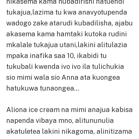
nikasema kama hubadirishi hatuendi
tukajua,lazima tu kwa anavyotupenda
wadogo zake atarudi kubadilisha, ajabu
akasema kama hamtaki kutoka rudini
mkalale tukajua utani,lakini alitulazia
mpaka inafika saa 10, ikabidi tu
tukubali kwenda ivo ivo ila tulichukia
sio mimi wala sio Anna ata kuongea
hatukuwa tunaongea…
Aliona ice cream na mimi anajua kabisa
napenda vibaya mno, alitununulia
akatuletea lakini nikagoma, alinitizama