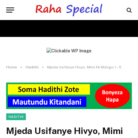
»
»
Home
Hadithi
Mjeda Usifanye Hivyo, Mimi Ni Mdogo 1 – 5
HADITHI
Mjeda Usifanye Hivyo, Mimi