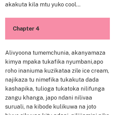
akakuta kila mtu yuko cool…
Chapter 4
Alivyoona tumemchunia, akanyamaza
kimya mpaka tukafika nyumbani,apo
roho inaniuma kuzikataa zile ice cream,
najikaza tu nimefika tukakuta dada
kashapika, tulioga tukatoka nilifunga
zangu khanga, japo ndani nilivaa
suruali, na kibode kulikuwa na joto