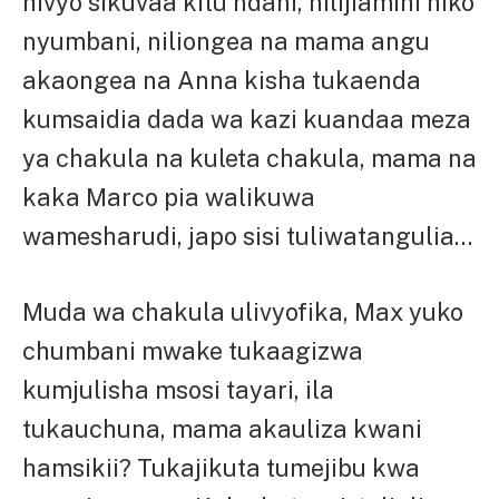
hivyo sikuvaa kitu ndani, nilijiamini niko
nyumbani, niliongea na mama angu
akaongea na Anna kisha tukaenda
kumsaidia dada wa kazi kuandaa meza
ya chakula na kuleta chakula, mama na
kaka Marco pia walikuwa
wamesharudi, japo sisi tuliwatangulia…
Muda wa chakula ulivyofika, Max yuko
chumbani mwake tukaagizwa
kumjulisha msosi tayari, ila
tukauchuna, mama akauliza kwani
hamsikii? Tukajikuta tumejibu kwa