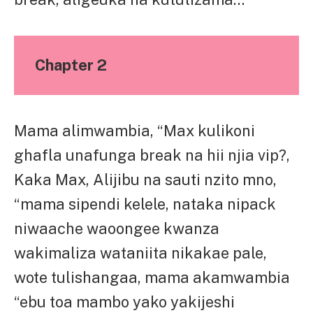
Chapter 2
Mama alimwambia, “Max kulikoni
ghafla unafunga break na hii njia vip?,
Kaka Max, Alijibu na sauti nzito mno,
“mama sipendi kelele, nataka nipack
niwaache waoongee kwanza
wakimaliza wataniita nikakae pale,
wote tulishangaa, mama akamwambia
“ebu toa mambo yako yakijeshi