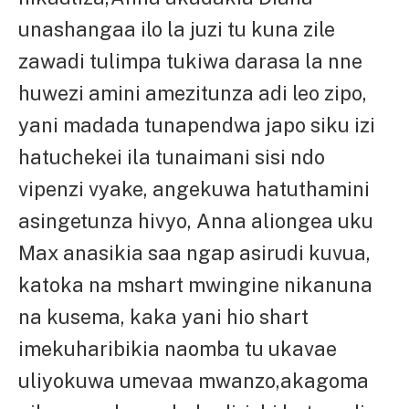
unashangaa ilo la juzi tu kuna zile
zawadi tulimpa tukiwa darasa la nne
huwezi amini amezitunza adi leo zipo,
yani madada tunapendwa japo siku izi
hatuchekei ila tunaimani sisi ndo
vipenzi vyake, angekuwa hatuthamini
asingetunza hivyo, Anna aliongea uku
Max anasikia saa ngap asirudi kuvua,
katoka na mshart mwingine nikanuna
na kusema, kaka yani hio shart
imekuharibikia naomba tu ukavae
uliyokuwa umevaa mwanzo,akagoma