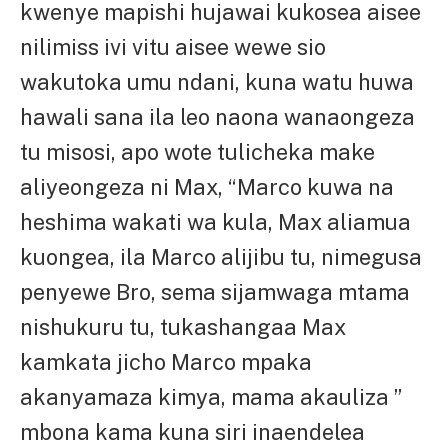
kwenye mapishi hujawai kukosea aisee
nilimiss ivi vitu aisee wewe sio
wakutoka umu ndani, kuna watu huwa
hawali sana ila leo naona wanaongeza
tu misosi, apo wote tulicheka make
aliyeongeza ni Max, “Marco kuwa na
heshima wakati wa kula, Max aliamua
kuongea, ila Marco alijibu tu, nimegusa
penyewe Bro, sema sijamwaga mtama
nishukuru tu, tukashangaa Max
kamkata jicho Marco mpaka
akanyamaza kimya, mama akauliza ”
mbona kama kuna siri inaendelea