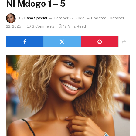
Ni Mdogo 1 – 5
By
Raha Special
October 22, 2025
Updated:
October
22, 2025
3 Comments
12 Mins Read