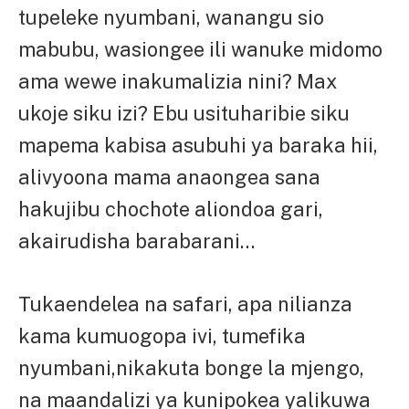
tupeleke nyumbani, wanangu sio
mabubu, wasiongee ili wanuke midomo
ama wewe inakumalizia nini? Max
ukoje siku izi? Ebu usituharibie siku
mapema kabisa asubuhi ya baraka hii,
alivyoona mama anaongea sana
hakujibu chochote aliondoa gari,
akairudisha barabarani…
Tukaendelea na safari, apa nilianza
kama kumuogopa ivi, tumefika
nyumbani,nikakuta bonge la mjengo,
na maandalizi ya kunipokea yalikuwa