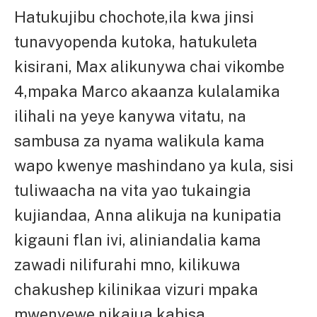
Hatukujibu chochote,ila kwa jinsi
tunavyopenda kutoka, hatukuleta
kisirani, Max alikunywa chai vikombe
4,mpaka Marco akaanza kulalamika
ilihali na yeye kanywa vitatu, na
sambusa za nyama walikula kama
wapo kwenye mashindano ya kula, sisi
tuliwaacha na vita yao tukaingia
kujiandaa, Anna alikuja na kunipatia
kigauni flan ivi, aliniandalia kama
zawadi nilifurahi mno, kilikuwa
chakushep kilinikaa vizuri mpaka
mwenyewe nikajua kabisa