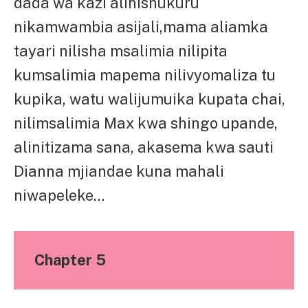
dada wa kazi alinishukuru
nikamwambia asijali,mama aliamka
tayari nilisha msalimia nilipita
kumsalimia mapema nilivyomaliza tu
kupika, watu walijumuika kupata chai,
nilimsalimia Max kwa shingo upande,
alinitizama sana, akasema kwa sauti
Dianna mjiandae kuna mahali
niwapeleke…
Chapter 5