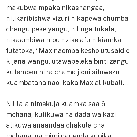
makubwa mpaka nikashangaa,
nilikaribishwa vizuri nikapewa chumba
changu peke yangu, nilioga tukala,
nikaambiwa nipumzike afu nikiamka
tutatoka, “Max naomba kesho utusaidie
kijana wangu, utawapeleka binti zangu
kutembea nina chama jioni sitoweza
kuambatana nao, kaka Max alikubali…
Nililala nimekuja kuamka saa 6
mchana, kulikuwa na dada wa kazi
alikuwa anaandaa,chakula cha
mchana, na mimi napenda kupika