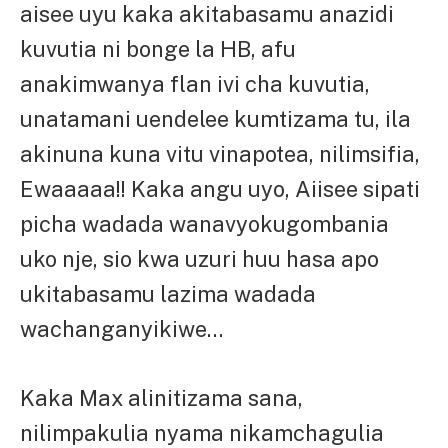
aisee uyu kaka akitabasamu anazidi
kuvutia ni bonge la HB, afu
anakimwanya flan ivi cha kuvutia,
unatamani uendelee kumtizama tu, ila
akinuna kuna vitu vinapotea, nilimsifia,
Ewaaaaa!! Kaka angu uyo, Aiisee sipati
picha wadada wanavyokugombania
uko nje, sio kwa uzuri huu hasa apo
ukitabasamu lazima wadada
wachanganyikiwe…
Kaka Max alinitizama sana,
nilimpakulia nyama nikamchagulia