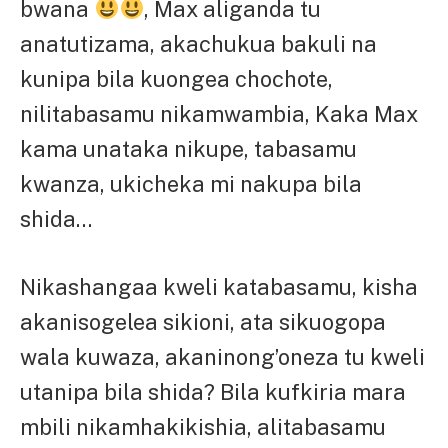
bwana
, Max aliganda tu
anatutizama, akachukua bakuli na
kunipa bila kuongea chochote,
nilitabasamu nikamwambia, Kaka Max
kama unataka nikupe, tabasamu
kwanza, ukicheka mi nakupa bila
shida…
Nikashangaa kweli katabasamu, kisha
akanisogelea sikioni, ata sikuogopa
wala kuwaza, akaninong’oneza tu kweli
utanipa bila shida? Bila kufkiria mara
mbili nikamhakikishia, alitabasamu