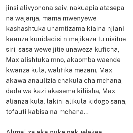
jinsi alivyonona saiv, nakuapia atasepa
na wajanja, mama mwenyewe
kashashtuka unamtizama kiaina njiani
kaanza kunidadisi nimejikaza tu nisitoe
siri, sasa wewe jitie unaweza kuficha,
Max alishtuka mno, akaomba waende
kwanza kula, walifika mezani, Max
akawa anaulizia chakula cha mchana,
dada wa kazi akasema kiliisha, Max
alianza kula, lakini alikula kidogo sana,
tofauti kabisa na mchana…
Alimaliza akainuka nakuelekea