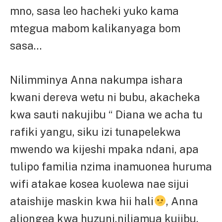
mno, sasa leo hacheki yuko kama
mtegua mabom kalikanyaga bom
sasa…
Nilimminya Anna nakumpa ishara
kwani dereva wetu ni bubu, akacheka
kwa sauti nakujibu “ Diana we acha tu
rafiki yangu, siku izi tunapelekwa
mwendo wa kijeshi mpaka ndani, apa
tulipo familia nzima inamuonea huruma
wifi atakae kosea kuolewa nae sijui
ataishije maskin kwa hii hali
, Anna
aliongea kwa huzuni,niliamua kujibu,