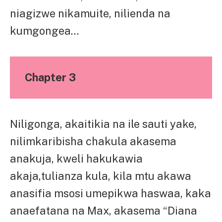
niagizwe nikamuite, nilienda na
kumgongea…
Chapter 3
Niligonga, akaitikia na ile sauti yake,
nilimkaribisha chakula akasema
anakuja, kweli hakukawia
akaja,tulianza kula, kila mtu akawa
anasifia msosi umepikwa haswaa, kaka
anaefatana na Max, akasema “Diana