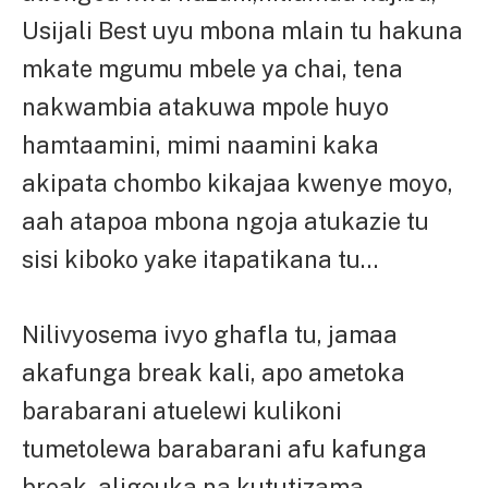
Usijali Best uyu mbona mlain tu hakuna
mkate mgumu mbele ya chai, tena
nakwambia atakuwa mpole huyo
hamtaamini, mimi naamini kaka
akipata chombo kikajaa kwenye moyo,
aah atapoa mbona ngoja atukazie tu
sisi kiboko yake itapatikana tu…
Nilivyosema ivyo ghafla tu, jamaa
akafunga break kali, apo ametoka
barabarani atuelewi kulikoni
tumetolewa barabarani afu kafunga
break, aligeuka na kututizama…