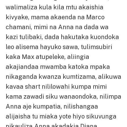
walimaliza kula kila mtu akaishia
kivyake, mama akaenda na Marco
chamani, mimi na Anna na dada wa
kazi tulibaki, dada hakutaka kuondoka
leo alisema hayuko sawa, tulimsubiri
kaka Max atupeleke, aliingia
akajiandaa mwamba katoka mpaka
nikaganda kwanza kumtizama, alikuwa
kavaa shart nililowahi kumpa mimi
kama zawadi siku wanaondoka, nilimpa
Anna aje kumpatia, nilishangaa
alijaisha tu miaka yote hiyo sikuvunga
nikauliza,Anna akadakia Diana