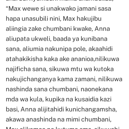
“Max wewe si unakwako jamani sasa
hapa unasubili nini, Max hakujibu
aliingia zake chumbani kwake, Anna
aliupata ukweli, baada ya kunibana
sana, aliumia nakunipa pole, akaahidi
atahakikisha kaka ake ananioa,nilikuwa
najificha sana, sikuwa mtu wa kutoka
nakujichanganya kama zamani, nilikuwa
nashinda sana chumbani, naonekana
mda wa kula, kupika na kusaidia kazi
basi, Anna alijitahidi kunichangamsha,
akawa anashinda na mimi chumbani,