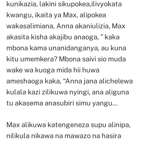
kunikazia, lakini sikupokea,ilivyokata
kwangu, ikaita ya Max, alipokea
wakasalimiana, Anna akaniulizia, Max
akasita kisha akajibu anaoga, ” kaka
mbona kama unanidanganya, au kuna
kitu umemkera? Mbona saivi sio muda
wake wa kuoga mida hii huwa
ameshaoga kaka, “Anna jana alichelewa
kulala kazi zilikuwa nyingi, ana aliguna
tu akasema anasubiri simu yangu…
Max alikuwa katengeneza supu alinipa,
nilikula nikawa na mawazo na hasira