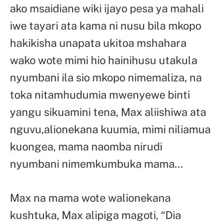
ako msaidiane wiki ijayo pesa ya mahali
iwe tayari ata kama ni nusu bila mkopo
hakikisha unapata ukitoa mshahara
wako wote mimi hio hainihusu utakula
nyumbani ila sio mkopo nimemaliza, na
toka nitamhudumia mwenyewe binti
yangu sikuamini tena, Max aliishiwa ata
nguvu,alionekana kuumia, mimi niliamua
kuongea, mama naomba nirudi
nyumbani nimemkumbuka mama…
Max na mama wote walionekana
kushtuka, Max alipiga magoti, “Dia