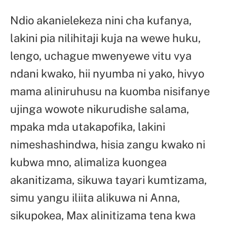
Ndio akanielekeza nini cha kufanya,
lakini pia nilihitaji kuja na wewe huku,
lengo, uchague mwenyewe vitu vya
ndani kwako, hii nyumba ni yako, hivyo
mama aliniruhusu na kuomba nisifanye
ujinga wowote nikurudishe salama,
mpaka mda utakapofika, lakini
nimeshashindwa, hisia zangu kwako ni
kubwa mno, alimaliza kuongea
akanitizama, sikuwa tayari kumtizama,
simu yangu iliita alikuwa ni Anna,
sikupokea, Max alinitizama tena kwa