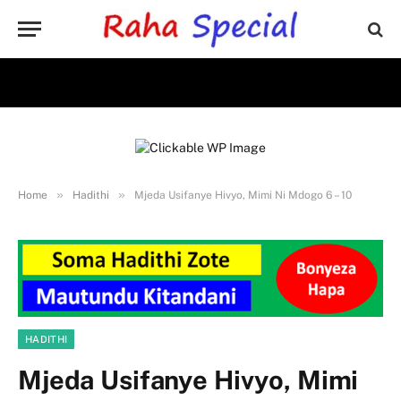
»
»
Home
Hadithi
Mjeda Usifanye Hivyo, Mimi Ni Mdogo 6 – 10
HADITHI
Mjeda Usifanye Hivyo, Mimi