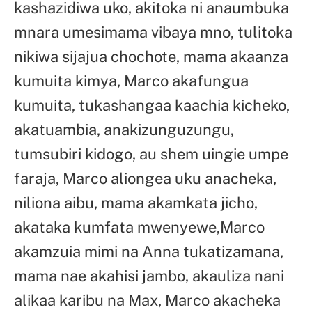
kashazidiwa uko, akitoka ni anaumbuka
mnara umesimama vibaya mno, tulitoka
nikiwa sijajua chochote, mama akaanza
kumuita kimya, Marco akafungua
kumuita, tukashangaa kaachia kicheko,
akatuambia, anakizunguzungu,
tumsubiri kidogo, au shem uingie umpe
faraja, Marco aliongea uku anacheka,
niliona aibu, mama akamkata jicho,
akataka kumfata mwenyewe,Marco
akamzuia mimi na Anna tukatizamana,
mama nae akahisi jambo, akauliza nani
alikaa karibu na Max, Marco akacheka