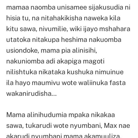
mamaa naomba unisamee sijakusudia ni
hisia tu, na nitahakikisha naweka kila
kitu sawa, nivumilie, wiki ijayo mshahara
utatoka nitakupa heshima nakuomba
usiondoke, mama pia alinisihi,
nakuniomba adi akapiga magoti
nilishtuka nikataka kushuka nimuinue
ila hayo maumivu wote waliinuka fasta
wakanirudisha…
Mama alinihudumia mpaka nikakaa
sawa, tukarudi wote nyumbani, Max nae
akarudi nyumbani mama akamuuliza,