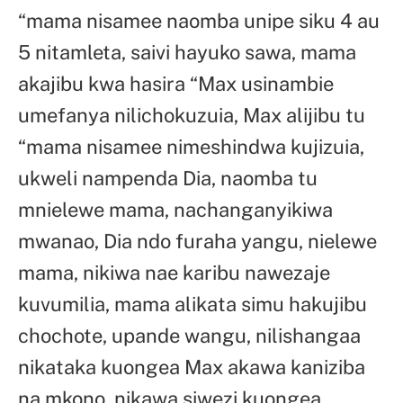
“mama nisamee naomba unipe siku 4 au
5 nitamleta, saivi hayuko sawa, mama
akajibu kwa hasira “Max usinambie
umefanya nilichokuzuia, Max alijibu tu
“mama nisamee nimeshindwa kujizuia,
ukweli nampenda Dia, naomba tu
mnielewe mama, nachanganyikiwa
mwanao, Dia ndo furaha yangu, nielewe
mama, nikiwa nae karibu nawezaje
kuvumilia, mama alikata simu hakujibu
chochote, upande wangu, nilishangaa
nikataka kuongea Max akawa kaniziba
na mkono, nikawa siwezi kuongea,