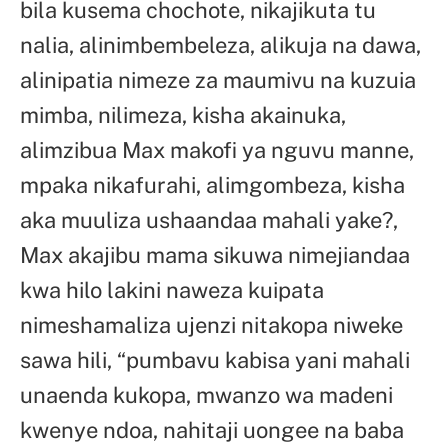
bila kusema chochote, nikajikuta tu
nalia, alinimbembeleza, alikuja na dawa,
alinipatia nimeze za maumivu na kuzuia
mimba, nilimeza, kisha akainuka,
alimzibua Max makofi ya nguvu manne,
mpaka nikafurahi, alimgombeza, kisha
aka muuliza ushaandaa mahali yake?,
Max akajibu mama sikuwa nimejiandaa
kwa hilo lakini naweza kuipata
nimeshamaliza ujenzi nitakopa niweke
sawa hili, “pumbavu kabisa yani mahali
unaenda kukopa, mwanzo wa madeni
kwenye ndoa, nahitaji uongee na baba