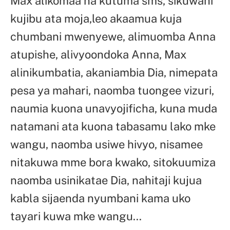
Max alikomaa na kutuma sms, sikuwahi
kujibu ata moja,leo akaamua kuja
chumbani mwenyewe, alimuomba Anna
atupishe, alivyoondoka Anna, Max
alinikumbatia, akaniambia Dia, nimepata
pesa ya mahari, naomba tuongee vizuri,
naumia kuona unavyojificha, kuna muda
natamani ata kuona tabasamu lako mke
wangu, naomba usiwe hivyo, nisamee
nitakuwa mme bora kwako, sitokuumiza
naomba usinikatae Dia, nahitaji kujua
kabla sijaenda nyumbani kama uko
tayari kuwa mke wangu…