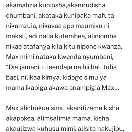
akamalizia kuniosha,akanirudisha
chumbani, akataka kunipaka mafuta
nikamzuia, nikavaa apo maumivu ni
makali, adi nalia kutembea, aliniomba
nikae atafanya kila kitu nipone kwanza,
Max mimi nataka kwenda nyumbani,
“Dia jamani, utaendaje na hii hali tulia
basi, nilikaa kimya, kidogo simu ya
mama ikapiga akawa anampigia Max…
Max alichukua simu akanitizama kisha
akapokea, alimsalimia mama, kisha
akaulizwa kuhusu mimi, alisita nakujibu,