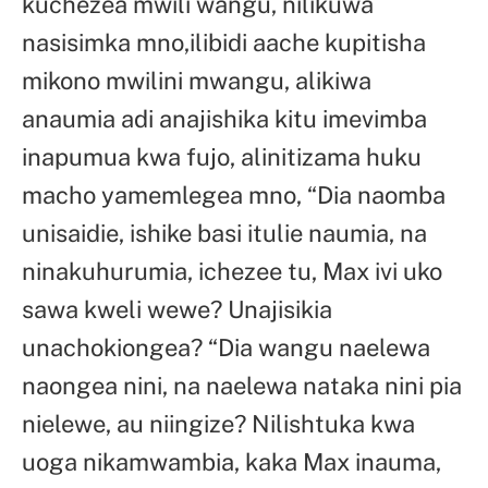
kuchezea mwili wangu, nilikuwa
nasisimka mno,ilibidi aache kupitisha
mikono mwilini mwangu, alikiwa
anaumia adi anajishika kitu imevimba
inapumua kwa fujo, alinitizama huku
macho yamemlegea mno, “Dia naomba
unisaidie, ishike basi itulie naumia, na
ninakuhurumia, ichezee tu, Max ivi uko
sawa kweli wewe? Unajisikia
unachokiongea? “Dia wangu naelewa
naongea nini, na naelewa nataka nini pia
nielewe, au niingize? Nilishtuka kwa
uoga nikamwambia, kaka Max inauma,