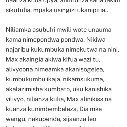
naanza kulia upya, alinituliza sana lakini
sikutulia, mpaka usingizi ukanipitia..
Niliamka asubuhi mwili wote unauma
kama nimepondwa pondwa, Nikiwa
najaribu kukumbuka nimekutwa na nini,
Max akaingia akiwa kifua wazi tu,
alivyoona nimeamka akanisogelea,
kumbukumbu ikaja, nikamsukuma,
akalazimisha kumbato, uku kanishika
vilivyo, nilianza kulia, Max alinikiss na
kuanza kunimbembeleza, Dia mke
wangu, nakupenda, sijaanza leo