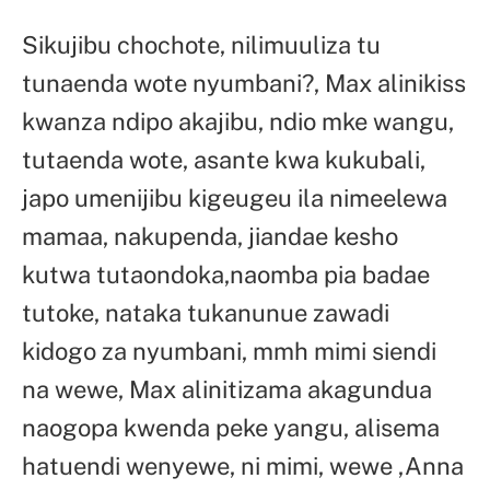
Sikujibu chochote, nilimuuliza tu
tunaenda wote nyumbani?, Max alinikiss
kwanza ndipo akajibu, ndio mke wangu,
tutaenda wote, asante kwa kukubali,
japo umenijibu kigeugeu ila nimeelewa
mamaa, nakupenda, jiandae kesho
kutwa tutaondoka,naomba pia badae
tutoke, nataka tukanunue zawadi
kidogo za nyumbani, mmh mimi siendi
na wewe, Max alinitizama akagundua
naogopa kwenda peke yangu, alisema
hatuendi wenyewe, ni mimi, wewe ,Anna