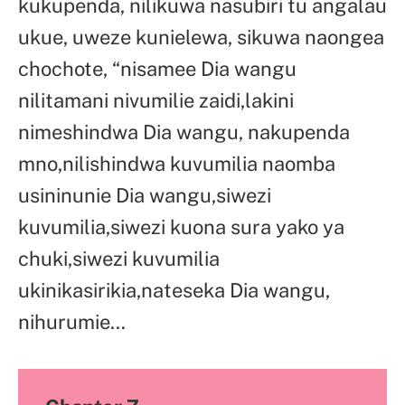
kukupenda, nilikuwa nasubiri tu angalau
ukue, uweze kunielewa, sikuwa naongea
chochote, “nisamee Dia wangu
nilitamani nivumilie zaidi,lakini
nimeshindwa Dia wangu, nakupenda
mno,nilishindwa kuvumilia naomba
usininunie Dia wangu,siwezi
kuvumilia,siwezi kuona sura yako ya
chuki,siwezi kuvumilia
ukinikasirikia,nateseka Dia wangu,
nihurumie…