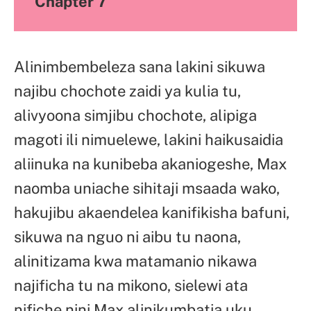
Chapter 7
Alinimbembeleza sana lakini sikuwa
najibu chochote zaidi ya kulia tu,
alivyoona simjibu chochote, alipiga
magoti ili nimuelewe, lakini haikusaidia
aliinuka na kunibeba akaniogeshe, Max
naomba uniache sihitaji msaada wako,
hakujibu akaendelea kanifikisha bafuni,
sikuwa na nguo ni aibu tu naona,
alinitizama kwa matamanio nikawa
najificha tu na mikono, sielewi ata
nifiche nini,Max alinikumbatia uku