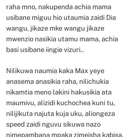
raha mno, nakupenda achia mama
usibane miguu hio utaumia zaidi Dia
wangu, jikaze mke wangu jikaze
mwenzio nasikia utamu mama, achia
basi usibane iingie vizuri..
Nilikuwa naumia kaka Max yeye
anasema anasikia raha, nilichukia
nikamtia meno lakini hakusikia ata
maumivu, alizidi kuchochea kuni tu,
nilijikuta najuta kuja uku, aliongeza
speed zaidi nguvu sikuwa nazo
nimepambana mpaka zimeisha kabisa,