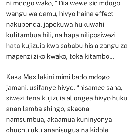
ni mdogo wako, ” Dia wewe sio mdogo
wangu wa damu, hivyo haina effect
nakupenda, japokuwa hukuwahi
kulitambua hili, na hapa niliposiwezi
hata kujizuia kwa sababu hisia zangu za
mapenzi ziko kwako, toka kitambo…
Kaka Max lakini mimi bado mdogo
jamani, usifanye hivyo, “nisamee sana,
siwezi tena kujizuia aliongea hivyo huku
ananilamba shingo, akaona
namsumbua, akaamua kuninyonya
chuchu uku ananisugua na kidole