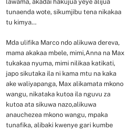
lawama, akadai hakujua yeye alijua
tunaenda wote, sikumjibu tena nikakaa
tu kimya…
Mda ulifika Marco ndo alikuwa dereva,
mama akakaa mbele, mimi,Anna na Max
tukakaa nyuma, mimi nilikaa katikati,
japo sikutaka ila ni kama mtu na kaka
ake waliyapanga, Max alikamata mkono
wangu, nikataka kutoa ila nguvu za
kutoa ata sikuwa nazo,alikuwa
anauchezea mkono wangu, mpaka
tunafika, alibaki kwenye gari kumbe