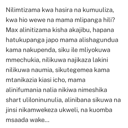
Nilimtizama kwa hasira na kumuuliza,
kwa hio wewe na mama mlipanga hili?
Max alinitizama kisha akajibu, hapana
hatukupanga japo mama alishagundua
kama nakupenda, siku ile mliyokuwa
mmechukia, nilikuwa najikaza lakini
nilikuwa naumia, sikutegemea kama
mtanikazia kiasi icho, mama
alinifumania nalia nikiwa nimeshika
shart uliloninunulia, alinibana sikuwa na
jinsi nikamwekeza ukweli, na kuomba
msaada wake…