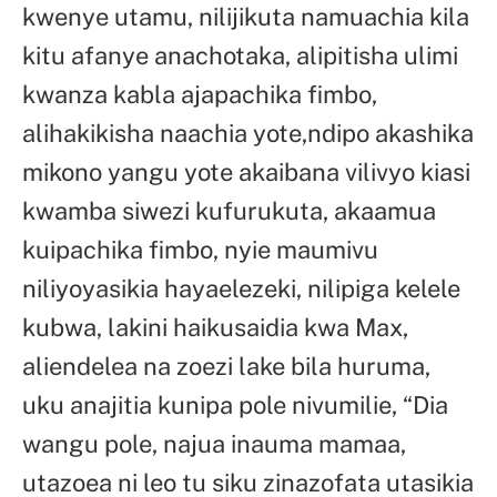
kwenye utamu, nilijikuta namuachia kila
kitu afanye anachotaka, alipitisha ulimi
kwanza kabla ajapachika fimbo,
alihakikisha naachia yote,ndipo akashika
mikono yangu yote akaibana vilivyo kiasi
kwamba siwezi kufurukuta, akaamua
kuipachika fimbo, nyie maumivu
niliyoyasikia hayaelezeki, nilipiga kelele
kubwa, lakini haikusaidia kwa Max,
aliendelea na zoezi lake bila huruma,
uku anajitia kunipa pole nivumilie, “Dia
wangu pole, najua inauma mamaa,
utazoea ni leo tu siku zinazofata utasikia