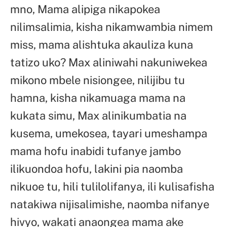
mno, Mama alipiga nikapokea
nilimsalimia, kisha nikamwambia nimem
miss, mama alishtuka akauliza kuna
tatizo uko? Max aliniwahi nakuniwekea
mikono mbele nisiongee, nilijibu tu
hamna, kisha nikamuaga mama na
kukata simu, Max alinikumbatia na
kusema, umekosea, tayari umeshampa
mama hofu inabidi tufanye jambo
ilikuondoa hofu, lakini pia naomba
nikuoe tu, hili tulilolifanya, ili kulisafisha
natakiwa nijisalimishe, naomba nifanye
hivyo, wakati anaongea mama ake