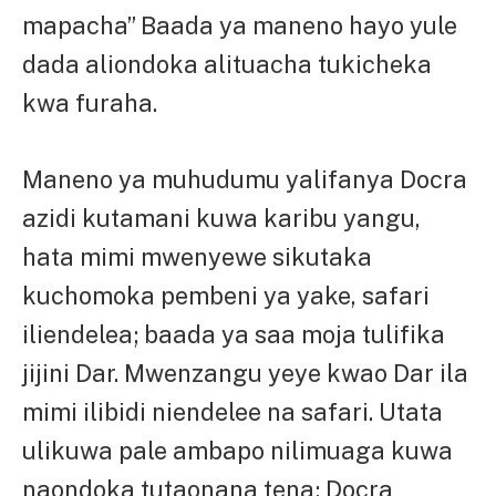
mapacha” Baada ya maneno hayo yule
dada aliondoka alituacha tukicheka
kwa furaha.
Maneno ya muhudumu yalifanya Docra
azidi kutamani kuwa karibu yangu,
hata mimi mwenyewe sikutaka
kuchomoka pembeni ya yake, safari
iliendelea; baada ya saa moja tulifika
jijini Dar. Mwenzangu yeye kwao Dar ila
mimi ilibidi niendelee na safari. Utata
ulikuwa pale ambapo nilimuaga kuwa
naondoka tutaonana tena; Docra