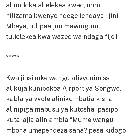
aliondoka alielekea kwao, mimi
nilizama kwenye ndege iendayo jijini
Mbeya, tulipaa juu mawinguni
tulielekea kwa wazee wa ndaga fijo!!
*****
Kwa jinsi mke wangu alivyonimiss
alikuja kunipokea Airport ya Songwe,
kabla ya vyote alinikumbatia kisha
alinipiga mabusu ya kutosha, pasipo
kutarajia aliniambia “Mume wangu
mbona umependeza sana? pesa kidogo