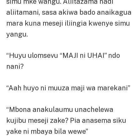
simu mke wangu. Aliitazama hadi
aliitamani, sasa akiwa bado anaikagua
mara kuna meseji iliingia kwenye simu
yangu.
“Huyu ulomsevu “MAJI ni UHAI” ndo
nani?
“Aah huyo ni muuza maji wa marekani”
“Mbona anakulaumu unachelewa
kujibu meseji zake? Pia anasema siku
yake ni mbaya bila wewe”