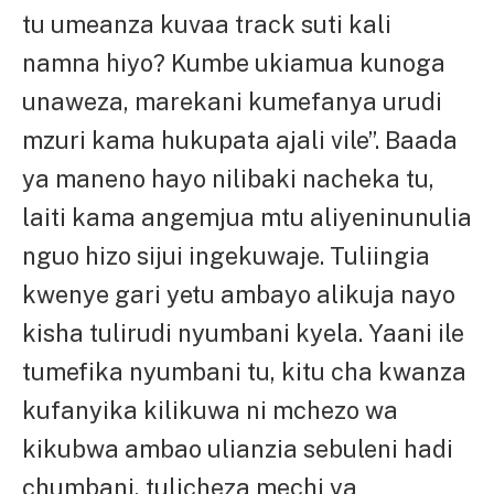
tu umeanza kuvaa track suti kali
namna hiyo? Kumbe ukiamua kunoga
unaweza, marekani kumefanya urudi
mzuri kama hukupata ajali vile”. Baada
ya maneno hayo nilibaki nacheka tu,
laiti kama angemjua mtu aliyeninunulia
nguo hizo sijui ingekuwaje. Tuliingia
kwenye gari yetu ambayo alikuja nayo
kisha tulirudi nyumbani kyela. Yaani ile
tumefika nyumbani tu, kitu cha kwanza
kufanyika kilikuwa ni mchezo wa
kikubwa ambao ulianzia sebuleni hadi
chumbani, tulicheza mechi ya