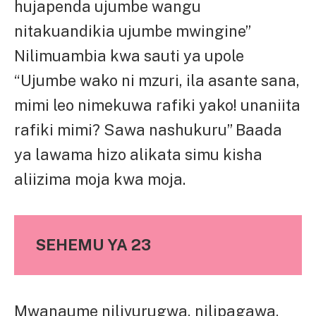
hujapenda ujumbe wangu
nitakuandikia ujumbe mwingine”
Nilimuambia kwa sauti ya upole
“Ujumbe wako ni mzuri, ila asante sana,
mimi leo nimekuwa rafiki yako! unaniita
rafiki mimi? Sawa nashukuru” Baada
ya lawama hizo alikata simu kisha
aliizima moja kwa moja.
SEHEMU YA 23
Mwanaume nilivurugwa, nilipagawa,