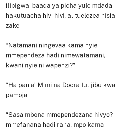
ilipigwa; baada ya picha yule mdada
hakutuacha hivi hivi, alituelezea hisia
zake.
“Natamani ningevaa kama nyie,
mmependeza hadi nimewatamani,
kwani nyie ni wapenzi?”
“Ha pan a” Mimi na Docra tulijibu kwa
pamoja
“Sasa mbona mmependezana hivyo?
mmefanana hadi raha, mpo kama