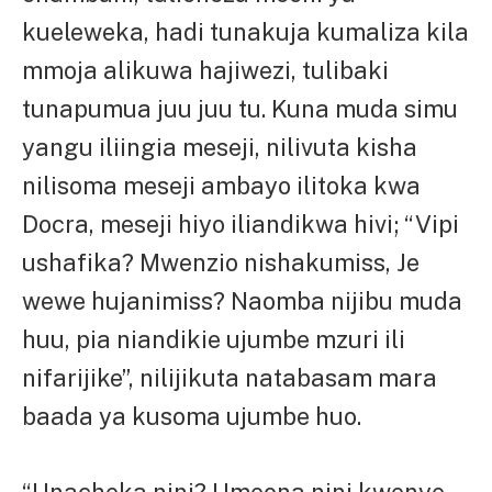
kueleweka, hadi tunakuja kumaliza kila
mmoja alikuwa hajiwezi, tulibaki
tunapumua juu juu tu. Kuna muda simu
yangu iliingia meseji, nilivuta kisha
nilisoma meseji ambayo ilitoka kwa
Docra, meseji hiyo iliandikwa hivi; “Vipi
ushafika? Mwenzio nishakumiss, Je
wewe hujanimiss? Naomba nijibu muda
huu, pia niandikie ujumbe mzuri ili
nifarijike”, nilijikuta natabasam mara
baada ya kusoma ujumbe huo.