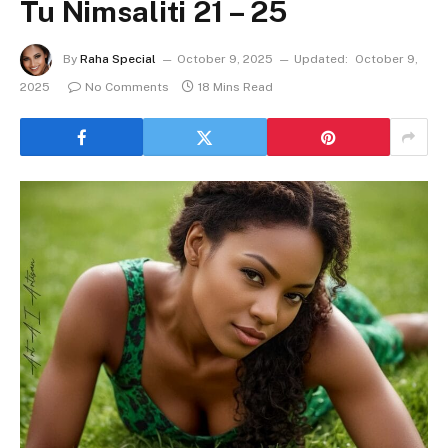
Tu Nimsaliti 21 – 25
By
Raha Special
October 9, 2025
Updated:
October 9,
2025
No Comments
18 Mins Read