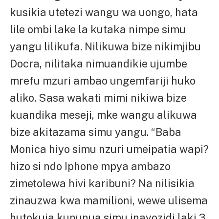
kusikia utetezi wangu wa uongo, hata
lile ombi lake la kutaka nimpe simu
yangu lilikufa. Nilikuwa bize nikimjibu
Docra, nilitaka nimuandikie ujumbe
mrefu mzuri ambao ungemfariji huko
aliko. Sasa wakati mimi nikiwa bize
kuandika meseji, mke wangu alikuwa
bize akitazama simu yangu. “Baba
Monica hiyo simu nzuri umeipatia wapi?
hizo si ndo Iphone mpya ambazo
zimetolewa hivi karibuni? Na nilisikia
zinauzwa kwa mamilioni, wewe ulisema
hutokuja kununua simu inayozidi laki 3,