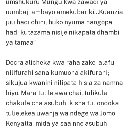
umshukuru Mungu kwa zawadi ya
uumbaji ambayo amekubariki…Kuanzia
juu hadi chini, huko nyuma naogopa
hadi kutazama nisije nikapata dhambi
ya tamaa”
Docra alicheka kwa raha zake, alafu
nilifurahi sana kumuona akifurahi;
sikujua kwanini nilipata hisia za namna
hiyo. Mara tuliletewa chai, tulikula
chakula cha asubuhi kisha tuliondoka
tulielekea uwanja wa ndege wa Jomo
Kenyatta, mida ya saa nne asubuhi