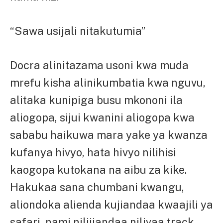
“Sawa usijali nitakutumia”
Docra alinitazama usoni kwa muda
mrefu kisha alinikumbatia kwa nguvu,
alitaka kunipiga busu mkononi ila
aliogopa, sijui kwanini aliogopa kwa
sababu haikuwa mara yake ya kwanza
kufanya hivyo, hata hivyo nilihisi
kaogopa kutokana na aibu za kike.
Hakukaa sana chumbani kwangu,
aliondoka alienda kujiandaa kwaajili ya
safari, nami nilijiandaa nilivaa track