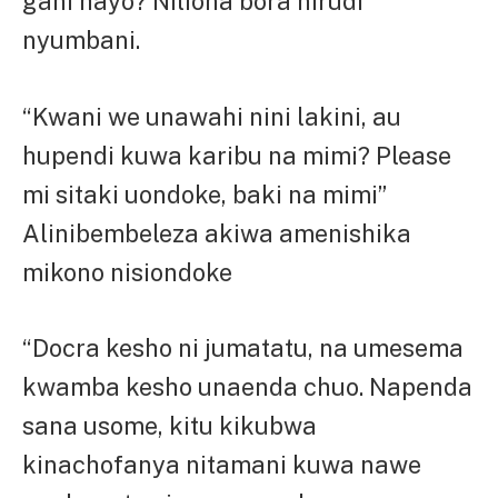
gani hayo? Niliona bora nirudi
nyumbani.
“Kwani we unawahi nini lakini, au
hupendi kuwa karibu na mimi? Please
mi sitaki uondoke, baki na mimi”
Alinibembeleza akiwa amenishika
mikono nisiondoke
“Docra kesho ni jumatatu, na umesema
kwamba kesho unaenda chuo. Napenda
sana usome, kitu kikubwa
kinachofanya nitamani kuwa nawe