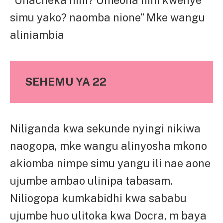
“Unacheka nini? Umeona nini kwenye
simu yako? naomba nione” Mke wangu
aliniambia
SEHEMU YA 22
Niliganda kwa sekunde nyingi nikiwa
naogopa, mke wangu alinyosha mkono
akiomba nimpe simu yangu ili nae aone
ujumbe ambao ulinipa tabasam.
Niliogopa kumkabidhi kwa sababu
ujumbe huo ulitoka kwa Docra, m baya