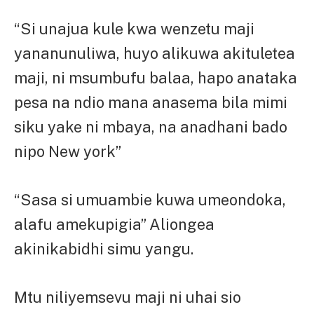
“Si unajua kule kwa wenzetu maji
yananunuliwa, huyo alikuwa akituletea
maji, ni msumbufu balaa, hapo anataka
pesa na ndio mana anasema bila mimi
siku yake ni mbaya, na anadhani bado
nipo New york”
“Sasa si umuambie kuwa umeondoka,
alafu amekupigia” Aliongea
akinikabidhi simu yangu.
Mtu niliyemsevu maji ni uhai sio