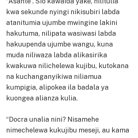
“Asante”. Sio kawaida yake, nilitulia
kwa sekunde nyingi nikisubiri labda
atanitumia ujumbe mwingine lakini
hakutuma, nilipata wasiwasi labda
hakuupenda ujumbe wangu, kuna
muda niliwaza labda alikasirika
kwakuwa nilichelewa kujibu, kutokana
na kuchanganyikiwa niliamua
kumpigia, alipokea ila badala ya
kuongea alianza kulia.
“Docra unalia nini? Nisamehe
nimechelewa kukujibu meseji, au kama