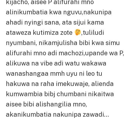
kijacho, aisee P alifurahi mno
alinikumbatia kwa nguvu,nakunipa
ahadi nyingi sana, ata sijui kama
ataweza kutimiza zote
,tuliludi
nyumbani, nikamjulisha bibi kwa simu
alifurahi mno adi machozi,upande wa P,
alikuwa na vibe adi watu wakawa
wanashangaa mmh uyu ni leo tu
hakuwa na raha imekuwaje, alienda
kumwambia bibj chumbani nikaitwa
aisee bibi alishangilia mno,
akanikumbatia nakunipa zawadi…