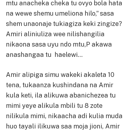
mtu anacheka cheka tu ovyo bola hata
na wewe shemu umeliona hilo,” sasa
shem unaonaje tukiagiza keki zingize?
Amiri aliniuliza wee nilishangilia
nikaona sasa uyu ndo mtu,P akawa
anashangaa tu haelewi…
Amir alipiga simu wakeki akaleta 10
tena, tukaanza kushindana na Amir
kula keti, ila alikuwa abanichezea tu
mimi yeye alikula mbili tu 8 zote
nilikula mimi, nikaacha adi kulia muda
huo tayali ilikuwa saa moja jioni, Amir