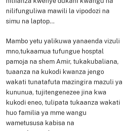
niliianza kwenye dukani kwangu na
nilifunguliwa mawili la vipodozi na
simu na laptop…
Mambo yetu yalikuwa yanaenda vizuli
mno,tukaamua tufungue hosptal
pamoja na shem Amir, tukakubaliana,
tuaanza na kukodi kwanza jengo
wakati tunatafuta mazingira mazuli ya
kununua, tujitengenezee jina kwa
kukodi eneo, tulipata tukaanza wakati
huo familia ya mme wangu
wametususa kabisa na