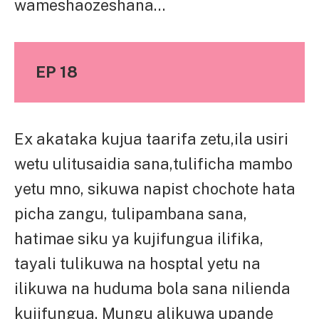
wameshaozeshana…
EP 18
Ex akataka kujua taarifa zetu,ila usiri
wetu ulitusaidia sana,tulificha mambo
yetu mno, sikuwa napist chochote hata
picha zangu, tulipambana sana,
hatimae siku ya kujifungua ilifika,
tayali tulikuwa na hosptal yetu na
ilikuwa na huduma bola sana nilienda
kujifungua, Mungu alikuwa upande