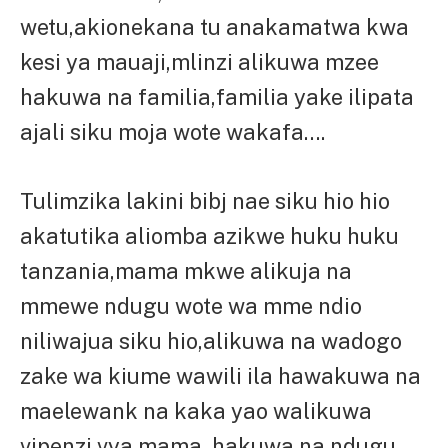
wetu,akionekana tu anakamatwa kwa
kesi ya mauaji,mlinzi alikuwa mzee
hakuwa na familia,familia yake ilipata
ajali siku moja wote wakafa….
Tulimzika lakini bibj nae siku hio hio
akatutika aliomba azikwe huku huku
tanzania,mama mkwe alikuja na
mmewe ndugu wote wa mme ndio
niliwajua siku hio,alikuwa na wadogo
zake wa kiume wawili ila hawakuwa na
maelewank na kaka yao walikuwa
vipenzi vya mama, hakuwa na ndugu