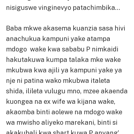
nisiguswe vinginevyo patachimbika…
Baba mkwe akasema kuanzia sasa hivi
anachukua kampuni yake atampa
mdogo wake kwa sababu P nimkaidi
hakutakuwa kumpa talaka mke wake
mkubwa kwa ajili ya kampuni yake ya
nje ni patina wako mkubwa italeta
shida, ilileta vulugu mno, mzee akaenda
kuongea na ex wife wa kijana wake,
akaomba binti aolewe na mdogo wake
wa mwisho aliyeko marekani, binti si
akakubali kwa shart kuwa P anyang’