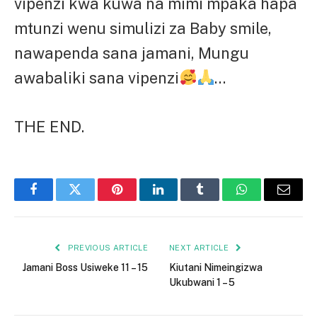
vipenzi kwa kuwa na mimi mpaka hapa
mtunzi wenu simulizi za Baby smile,
nawapenda sana jamani, Mungu
awabaliki sana vipenzi
…
THE END.
Facebook
Twitter
Pinterest
LinkedIn
Tumblr
WhatsApp
Email
PREVIOUS ARTICLE
NEXT ARTICLE
Jamani Boss Usiweke 11 – 15
Kiutani Nimeingizwa
Ukubwani 1 – 5