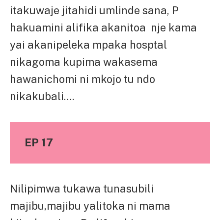
itakuwaje jitahidi umlinde sana, P
hakuamini alifika akanitoa nje kama
yai akanipeleka mpaka hosptal
nikagoma kupima wakasema
hawanichomi ni mkojo tu ndo
nikakubali….
EP 17
Nilipimwa tukawa tunasubili
majibu,majibu yalitoka ni mama