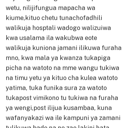
wetu, nilijifungua mapacha wa
kiume,kituo chetu tunachofadhili
walikuja hosptali wadogo walizuiwa
kwa usalama ila wakubwa eote
walikuja kuniona jamani ilikuwa furaha
mno, kwa mala ya kwanza tukapiga
picha na watoto na mme wangu tukiwa
na timu yetu ya kituo cha kulea watoto
yatima, tuka funika sura za watoto
tukapost vimikono tu tukiwa na furaha
ya wengi,post ilijua kusambaa, kuna
wafanyakazi wa ile kampuni ya zamani
tulikuwa bado na no zao lakini hata