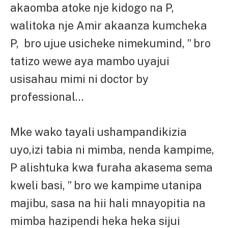
akaomba atoke nje kidogo na P,
walitoka nje Amir akaanza kumcheka
P, bro ujue usicheke nimekumind, ” bro
tatizo wewe aya mambo uyajui
usisahau mimi ni doctor by
professional…
Mke wako tayali ushampandikizia
uyo,izi tabia ni mimba, nenda kampime,
P alishtuka kwa furaha akasema sema
kweli basi, ” bro we kampime utanipa
majibu, sasa na hii hali mnayopitia na
mimba hazipendi heka heka sijui