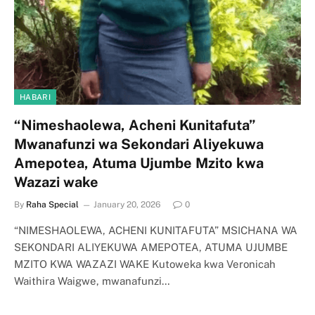
HABARI
“Nimeshaolewa, Acheni Kunitafuta”
Mwanafunzi wa Sekondari Aliyekuwa
Amepotea, Atuma Ujumbe Mzito kwa
Wazazi wake
By
Raha Special
January 20, 2026
0
“NIMESHAOLEWA, ACHENI KUNITAFUTA” MSICHANA WA
SEKONDARI ALIYEKUWA AMEPOTEA, ATUMA UJUMBE
MZITO KWA WAZAZI WAKE Kutoweka kwa Veronicah
Waithira Waigwe, mwanafunzi…