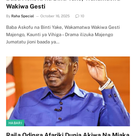
Wakiwa Gesti
By
Raha Special
October 16, 2025
10
Baba Askofu na Binti Yake, Wakamatwa Wakiwa Gesti
Majengo, Kaunti ya Vihiga – Drama ilizuka Majengo
Jumatatu jioni baada ya…
HABARI
Raila Odinga Afariki Dunia Akiwa Na Miaka