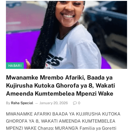
HABARI
Mwanamke Mrembo Afariki, Baada ya
Kujirusha Kutoka Ghorofa ya 8, Wakati
Ameenda Kumtembelea Mpenzi Wake
By
Raha Special
January 20, 2026
0
MWANAMKE AFARIKI BAADA YA KUJIRUSHA KUTOKA
GHOROFA YA 8, WAKATI AMEENDA KUMTEMBELEA
MPENZI WAKE Chanzo: MURANG’A Familia ya Goretti