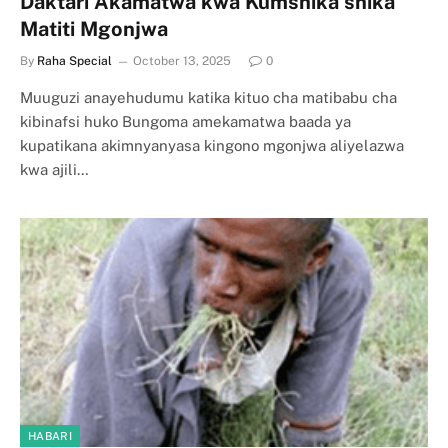
Daktari Akamatwa kwa Kumshika shika
Matiti Mgonjwa
By
Raha Special
October 13, 2025
0
Muuguzi anayehudumu katika kituo cha matibabu cha
kibinafsi huko Bungoma amekamatwa baada ya
kupatikana akimnyanyasa kingono mgonjwa aliyelazwa
kwa ajili…
HABARI