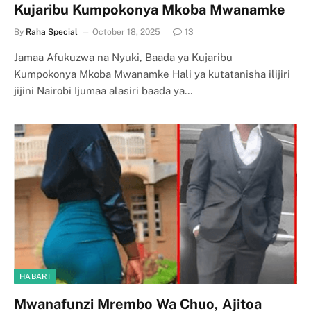
Kujaribu Kumpokonya Mkoba Mwanamke
By
Raha Special
October 18, 2025
13
Jamaa Afukuzwa na Nyuki, Baada ya Kujaribu
Kumpokonya Mkoba Mwanamke Hali ya kutatanisha ilijiri
jijini Nairobi Ijumaa alasiri baada ya…
HABARI
Mwanafunzi Mrembo Wa Chuo, Ajitoa