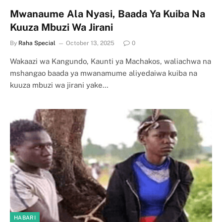
Mwanaume Ala Nyasi, Baada Ya Kuiba Na
Kuuza Mbuzi Wa Jirani
By
Raha Special
October 13, 2025
0
Wakaazi wa Kangundo, Kaunti ya Machakos, waliachwa na
mshangao baada ya mwanamume aliyedaiwa kuiba na
kuuza mbuzi wa jirani yake…
HABARI