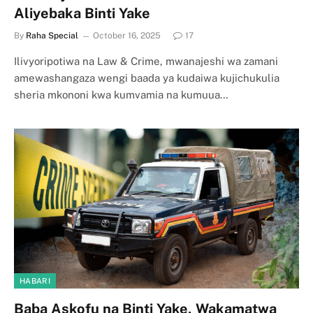
Aliyebaka Binti Yake
By
Raha Special
October 16, 2025
17
Ilivyoripotiwa na Law & Crime, mwanajeshi wa zamani
amewashangaza wengi baada ya kudaiwa kujichukulia
sheria mkononi kwa kumvamia na kumuua…
HABARI
Baba Askofu na Binti Yake, Wakamatwa