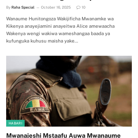
By
Raha Special
October 16, 2025
10
Wanaume Hunitongoza Wakijificha Mwanamke wa
Kikenya anayejiamini anayeitwa Alice amewaacha
Wakenya wengi wakiwa wameshangaa baada ya
kufunguka kuhusu maisha yake…
HABARI
Mwanajeshi Mstaafu Auwa Mwanaume