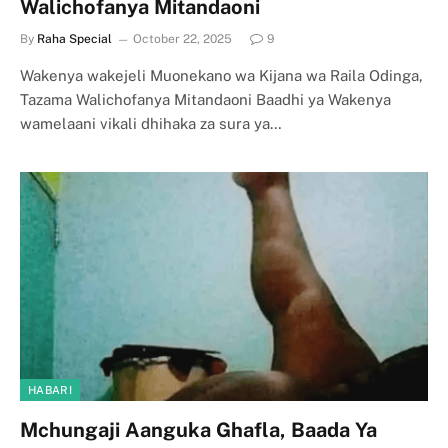
Walichofanya Mitandaoni
By
Raha Special
October 22, 2025
9
Wakenya wakejeli Muonekano wa Kijana wa Raila Odinga,
Tazama Walichofanya Mitandaoni Baadhi ya Wakenya
wamelaani vikali dhihaka za sura ya…
HABARI
Mchungaji Aanguka Ghafla, Baada Ya