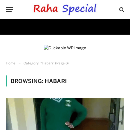
»
Home
Category: "Habari" (Page 6)
BROWSING:
HABARI