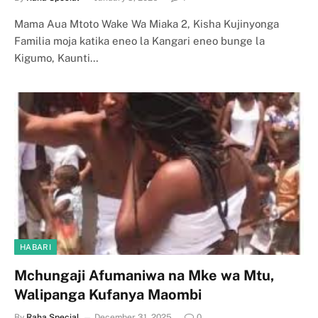
Mama Aua Mtoto Wake Wa Miaka 2, Kisha Kujinyonga
Familia moja katika eneo la Kangari eneo bunge la
Kigumo, Kaunti…
HABARI
Mchungaji Afumaniwa na Mke wa Mtu,
Walipanga Kufanya Maombi
By
Raha Special
December 31, 2025
0