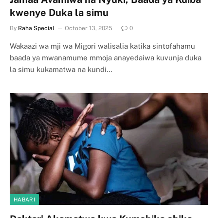
kwenye Duka la simu
By
Raha Special
October 13, 2025
0
Wakaazi wa mji wa Migori walisalia katika sintofahamu
baada ya mwanamume mmoja anayedaiwa kuvunja duka
la simu kukamatwa na kundi…
HABARI