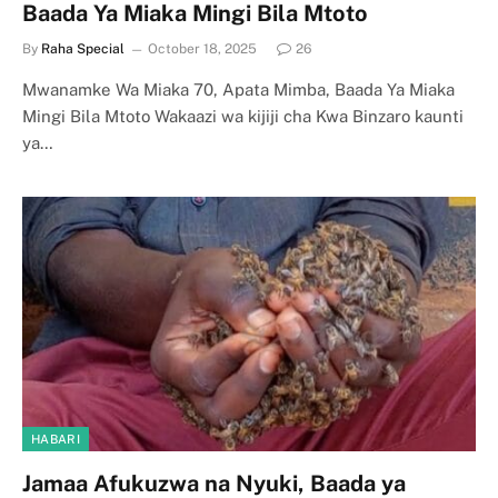
Baada Ya Miaka Mingi Bila Mtoto
By
Raha Special
October 18, 2025
26
Mwanamke Wa Miaka 70, Apata Mimba, Baada Ya Miaka
Mingi Bila Mtoto Wakaazi wa kijiji cha Kwa Binzaro kaunti
ya…
HABARI
Jamaa Afukuzwa na Nyuki, Baada ya