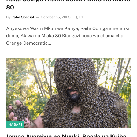
80
By
Raha Special
October 15, 2025
1
Aliyekuwa Waziri Mkuu wa Kenya, Raila Odinga amefariki
dunia, Akiwa na Miaka 80 Kiongozi huyo wa chama cha
Orange Democratic…
HABARI
Jamaa Avamiwa na Nyuki, Baada ya Kuiba