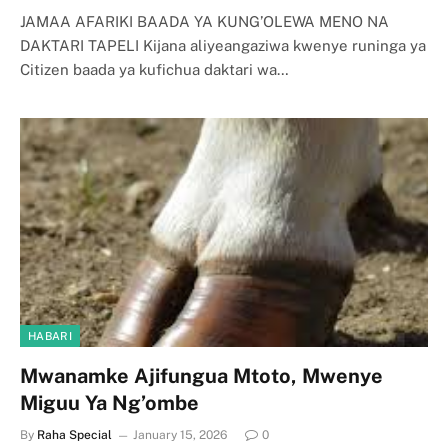
JAMAA AFARIKI BAADA YA KUNG’OLEWA MENO NA
DAKTARI TAPELI Kijana aliyeangaziwa kwenye runinga ya
Citizen baada ya kufichua daktari wa…
HABARI
Mwanamke Ajifungua Mtoto, Mwenye
Miguu Ya Ng’ombe
By
Raha Special
January 15, 2026
0