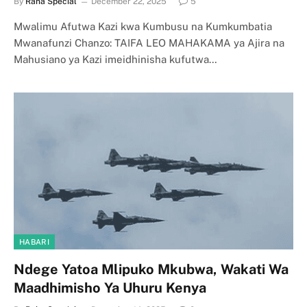
By
Raha Special
December 22, 2025
5
Mwalimu Afutwa Kazi kwa Kumbusu na Kumkumbatia
Mwanafunzi Chanzo: TAIFA LEO MAHAKAMA ya Ajira na
Mahusiano ya Kazi imeidhinisha kufutwa…
HABARI
Ndege Yatoa Mlipuko Mkubwa, Wakati Wa
Maadhimisho Ya Uhuru Kenya