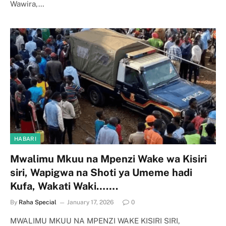
Wawira,…
HABARI
Mwalimu Mkuu na Mpenzi Wake wa Kisiri
siri, Wapigwa na Shoti ya Umeme hadi
Kufa, Wakati Waki…….
By
Raha Special
January 17, 2026
0
MWALIMU MKUU NA MPENZI WAKE KISIRI SIRI,