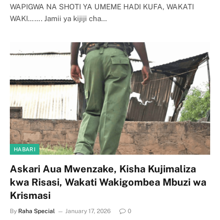
WAPIGWA NA SHOTI YA UMEME HADI KUFA, WAKATI
WAKI……. Jamii ya kijiji cha…
HABARI
Askari Aua Mwenzake, Kisha Kujimaliza
kwa Risasi, Wakati Wakigombea Mbuzi wa
Krismasi
By
Raha Special
January 17, 2026
0