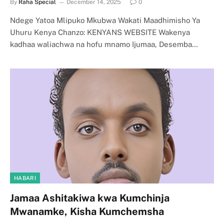
By
Raha Special
December 14, 2025
0
Ndege Yatoa Mlipuko Mkubwa Wakati Maadhimisho Ya
Uhuru Kenya Chanzo: KENYANS WEBSITE Wakenya
kadhaa waliachwa na hofu mnamo Ijumaa, Desemba…
HABARI
Jamaa Ashitakiwa kwa Kumchinja
Mwanamke, Kisha Kumchemsha