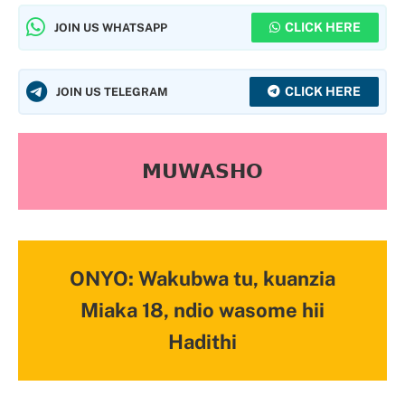
CLICK HERE
JOIN US WHATSAPP
CLICK HERE
JOIN US TELEGRAM
𝗠𝗨𝗪𝗔𝗦𝗛𝗢
ONYO: Wakubwa tu, kuanzia
Miaka 18, ndio wasome hii
Hadithi