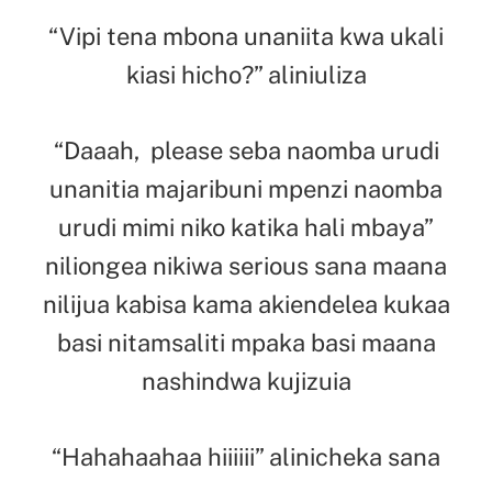
“Vipi tena mbona unaniita kwa ukali
kiasi hicho?” aliniuliza
“Daaah, please seba naomba urudi
unanitia majaribuni mpenzi naomba
urudi mimi niko katika hali mbaya”
niliongea nikiwa serious sana maana
nilijua kabisa kama akiendelea kukaa
basi nitamsaliti mpaka basi maana
nashindwa kujizuia
“Hahahaahaa hiiiiii” alinicheka sana