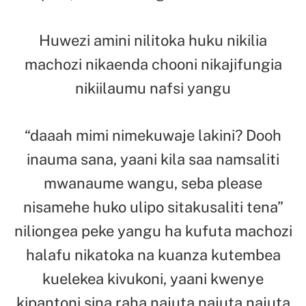
Huwezi amini nilitoka huku nikilia
machozi nikaenda chooni nikajifungia
nikiilaumu nafsi yangu
“daaah mimi nimekuwaje lakini? Dooh
inauma sana, yaani kila saa namsaliti
mwanaume wangu, seba please
nisamehe huko ulipo sitakusaliti tena”
niliongea peke yangu ha kufuta machozi
halafu nikatoka na kuanza kutembea
kuelekea kivukoni, yaani kwenye
kipantoni sina raha najuta najuta najuta