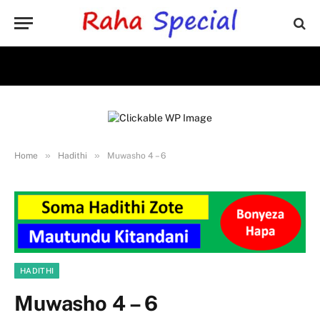
»
»
Home
Hadithi
Muwasho 4 – 6
HADITHI
Muwasho 4 – 6