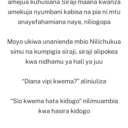
amejua kuhusiana Siraji maana kwanza
amekuja nyumbani kabisa na pia ni mtu
anayefahamiana naye, niliogopa
Moyo ukiwa unanienda mbio Nilichukua
simu na kumpigia siraji, siraji alipokea
kwa nidhamu ya hali ya juu
“Diana vipi kwema?” aliniuliza
“Sio kwema hata kidogo” nilimuambia
kwa hasira kidogo