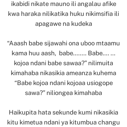
ikabidi nikate mauno ili angalau afike
kwa haraka nilikatika huku nikimsifia ili
apagawe na kudeka
“Aaash babe sijawahi ona uboo mtaamu
kama huu aash, babe…….. Babe…. …
kojoa ndani babe sawaa?” nilimuita
kimahaba nikasikia ameanza kuhema
“Babe kojoa ndani kojoaa usiogope
sawa?” niliongea kimahaba
Haikupita hata sekunde kumi nikasikia
kitu kimetua ndani ya kitumbua changu