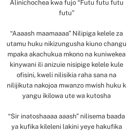
Alinichochea kwa fujo “Futu futu futu
futu”
“Aaaash maamaaaa” Nilipiga kelele za
utamu huku nikizungusha kiuno changu
mpaka akachukua mkono na kuniwekea
kinywani ili anizuie nisipige kelele kule
ofisini, kweli nilisikia raha sana na
nilijikuta nakojoa mwanzo mwish huku k
yangu ikilowa ute wa kutosha
“Sir inatoshaaaa aaash” nilisema baada
ya kufika kileleni lakini yeye hakufika