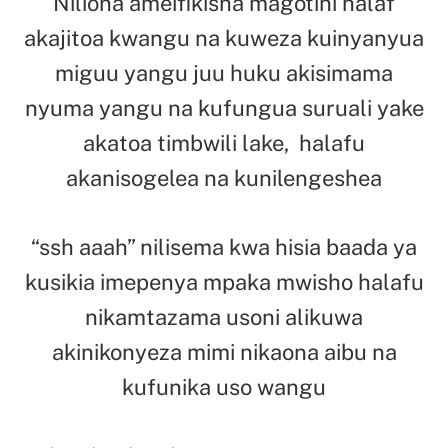
Niliona ameifikisha magotini halaf
akajitoa kwangu na kuweza kuinyanyua
miguu yangu juu huku akisimama
nyuma yangu na kufungua suruali yake
akatoa timbwili lake, halafu
akanisogelea na kunilengeshea
“ssh aaah” nilisema kwa hisia baada ya
kusikia imepenya mpaka mwisho halafu
nikamtazama usoni alikuwa
akinikonyeza mimi nikaona aibu na
kufunika uso wangu