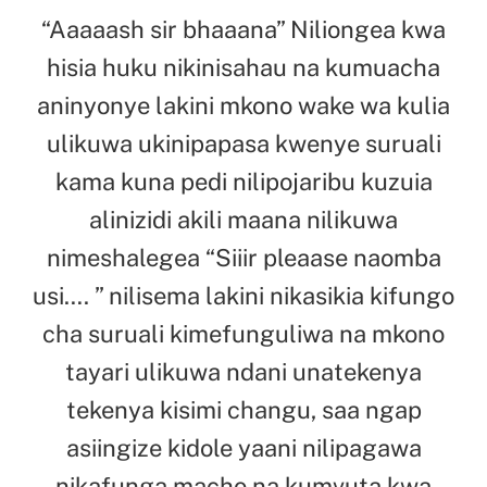
“Aaaaash sir bhaaana” Niliongea kwa
hisia huku nikinisahau na kumuacha
aninyonye lakini mkono wake wa kulia
ulikuwa ukinipapasa kwenye suruali
kama kuna pedi nilipojaribu kuzuia
alinizidi akili maana nilikuwa
nimeshalegea “Siiir pleaase naomba
usi…. ” nilisema lakini nikasikia kifungo
cha suruali kimefunguliwa na mkono
tayari ulikuwa ndani unatekenya
tekenya kisimi changu, saa ngap
asiingize kidole yaani nilipagawa
nikafunga macho na kumvuta kwa