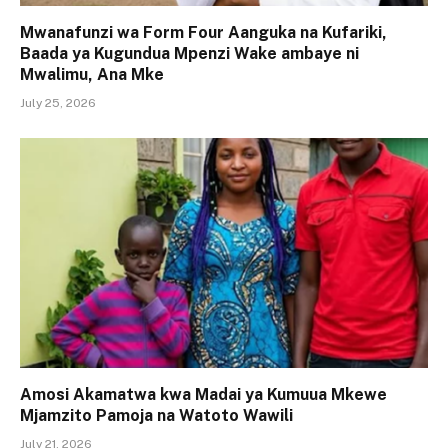
Mwanafunzi wa Form Four Aanguka na Kufariki,
Baada ya Kugundua Mpenzi Wake ambaye ni
Mwalimu, Ana Mke
July 25, 2026
Amosi Akamatwa kwa Madai ya Kumuua Mkewe
Mjamzito Pamoja na Watoto Wawili
July 21, 2026