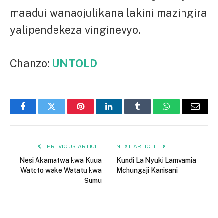
maadui wanaojulikana lakini mazingira
yalipendekeza vinginevyo.
Chanzo:
UNTOLD
Facebook
Twitter
Pinterest
LinkedIn
Tumblr
WhatsApp
Email
PREVIOUS ARTICLE
NEXT ARTICLE
Nesi Akamatwa kwa Kuua
Kundi La Nyuki Lamvamia
Watoto wake Watatu kwa
Mchungaji Kanisani
Sumu