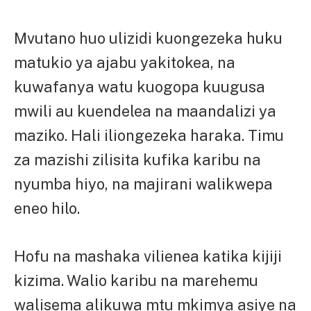
Mvutano huo ulizidi kuongezeka huku
matukio ya ajabu yakitokea, na
kuwafanya watu kuogopa kuugusa
mwili au kuendelea na maandalizi ya
maziko. Hali iliongezeka haraka. Timu
za mazishi zilisita kufika karibu na
nyumba hiyo, na majirani walikwepa
eneo hilo.
Hofu na mashaka vilienea katika kijiji
kizima. Walio karibu na marehemu
walisema alikuwa mtu mkimya asiye na