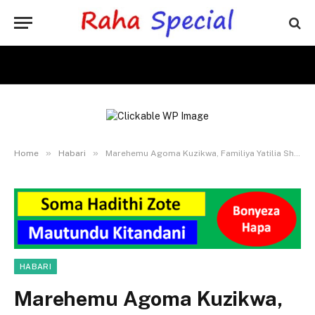
»
»
Home
Habari
Marehemu Agoma Kuzikwa, Familiya Yatilia Shaka Kifo Chake
HABARI
Marehemu Agoma Kuzikwa,