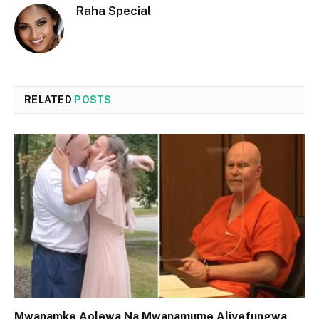
Raha Special
RELATED
POSTS
Mwanamke Aolewa Na Mwanamume Aliyefungwa