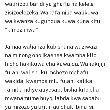
waliripoti baridi ya ghafla na kelele
zisizoelezeka. Wanafamilia walikuwa
wa kwanza kugundua kuwa kuna kitu
“kimezimwa.”
Jamaa walianza kubishana waziwazi,
na minong’ono ikaenea kwamba kifo
hicho hakikuwa cha kawaida. Wanakijiji
fulani walishuku mchezo mchafu,
wakidai kwamba mtu fulani katika
familia ndiye aliyesababisha kifo cha
mwanamume huyo, labda kwa sababu
ya mizozo ya urithi au chuki binafsi.