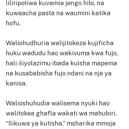
liliripotiwa kuvamia jengo hilo, na
kuwaacha pasta na waumini katika
hofu.
Waliohudhuria walijitokeza kujificha
huku wadudu hao wakivuma kwa fujo,
hali iliyolazimu ibada kuisha mapema
na kusababisha fujo ndani na nje ya
kanisa.
Walioshuhudia walisema nyuki hao
walitokea ghafla wakati wa mahubiri.
“Ilikuwa ya kutisha,” msharika mmoja