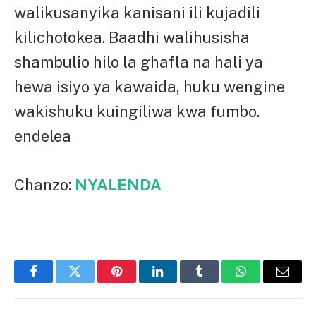
walikusanyika kanisani ili kujadili
kilichotokea. Baadhi walihusisha
shambulio hilo la ghafla na hali ya
hewa isiyo ya kawaida, huku wengine
wakishuku kuingiliwa kwa fumbo.
endelea
Chanzo:
NYALENDA
Facebook
Twitter
Pinterest
LinkedIn
Tumblr
WhatsApp
Email