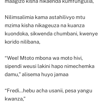
maagizo kisha nikaenda kumfungulia,
Nilimsalimia kama astahilivyo mtu
mzima kisha nikageuza na kuanza
kuondoka, sikwenda chumbani, kwenye
korido nilibana,
“Wee! Mtoto mbona wa moto hivi,
sipendi weusi lakini hapo nimechemka
damu,” alisema huyo jamaa
“Fredi…hebu acha usanii, pesa yangu
kwanza,”