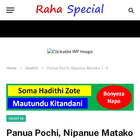
»
»
Home
Hadithi
Panua Pochi, Nipanue Matako 1 – 5
HADITHI
Panua Pochi, Nipanue Matako