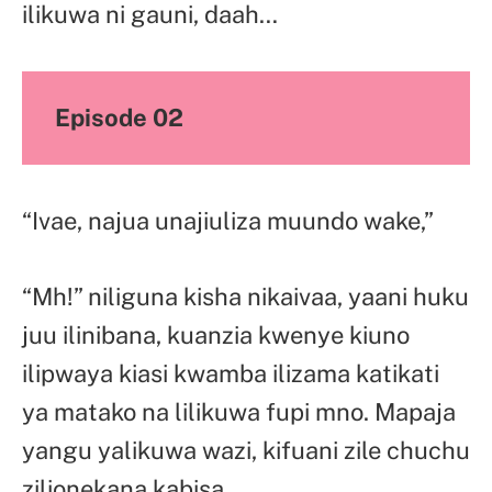
ilikuwa ni gauni, daah…
Episode 02
“Ivae, najua unajiuliza muundo wake,”
“Mh!” niliguna kisha nikaivaa, yaani huku
juu ilinibana, kuanzia kwenye kiuno
ilipwaya kiasi kwamba ilizama katikati
ya matako na lilikuwa fupi mno. Mapaja
yangu yalikuwa wazi, kifuani zile chuchu
zilionekana kabisa,