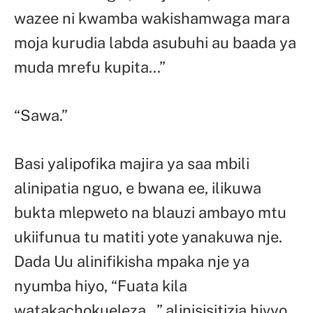
wazee ni kwamba wakishamwaga mara
moja kurudia labda asubuhi au baada ya
muda mrefu kupita…”
“Sawa.”
Basi yalipofika majira ya saa mbili
alinipatia nguo, e bwana ee, ilikuwa
bukta mlepweto na blauzi ambayo mtu
ukiifunua tu matiti yote yanakuwa nje.
Dada Uu alinifikisha mpaka nje ya
nyumba hiyo, “Fuata kila
watakachokueleza…” alinisisitizia hivyo,