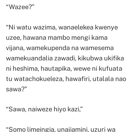
“Wazee?”
“Ni watu wazima, wanaelekea kwenye
uzee, hawana mambo mengi kama
vijana, wamekupenda na wamesema
wamekuandalia zawadi, kikubwa ukifika
ni heshima, hautapika, wewe ni kufuata
tu watachokueleza, hawafiri, utalala nao
sawa?”
“Sawa, naiweze hiyo kazi,”
“Somo limeingia, unajiamini, uzuri wa