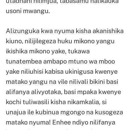
utadhani nilimjua, tabasamu halikauka
usoni mwangu.
Alizunguka kwa nyuma kisha akanishika
kiuno, nilijilegeza huku mikono yangu
ikishika mikono yake, tukawa
tunatembea ambapo mtuno wa mboo
yake niliuhisi kabisa ukinigusa kwenye
matako yangu na vile nilivali bikini basi
alifanya alivyotaka, basi mpaka kwenye
kochi tuliwasili kisha nikamkalia, si
unajua ile kubinua mgongo na kusogeza
matako nyuma! Enhee ndiyo nilifanya