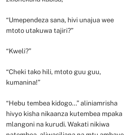
“Umependeza sana, hivi unajua wee
mtoto utakuwa tajiri?”
“Kweli?”
“Cheki tako hili, mtoto guu guu,
kumanina!”
“Hebu tembea kidogo…” aliniamrisha
hivyo kisha nikaanza kutembea mpaka
mlangoni na kurudi. Wakati nikiwa
natembea, aliwasiliana na mtu ambaye