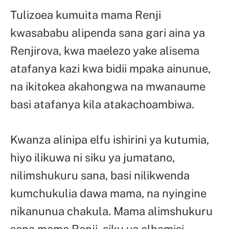
Tulizoea kumuita mama Renji
kwasababu alipenda sana gari aina ya
Renjirova, kwa maelezo yake alisema
atafanya kazi kwa bidii mpaka ainunue,
na ikitokea akahongwa na mwanaume
basi atafanya kila atakachoambiwa.
Kwanza alinipa elfu ishirini ya kutumia,
hiyo ilikuwa ni siku ya jumatano,
nilimshukuru sana, basi nilikwenda
kumchukulia dawa mama, na nyingine
nikanunua chakula. Mama alimshukuru
sana mama Renji, siku ya alhamisi