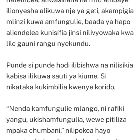
ilionyesha alikuwa nje ya geti, akampigia
mlinzi kuwa amfungulie, baada ya hapo
aliendelea kunisifia jinsi nilivyowaka kwa
lile gauni rangu nyekundu.
Punde si punde hodi ilibishwa na nilisikia
kabisa ilikuwa sauti ya kiume. Si
nikataka kukimbilia kwenye korido,
“Nenda kamfungulie mlango, ni rafiki
yangu, ukishamfungulia, wewe pitiliza
mpaka chumbani,” nilipokea hayo