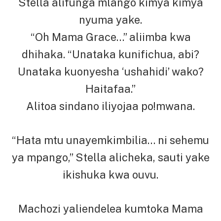
Stella alifunga mlango kimya kimya
nyuma yake.
“Oh Mama Grace…” aliimba kwa
dhihaka. “Unataka kunifichua, abi?
Unataka kuonyesha ‘ushahidi’ wako?
Haitafaa.”
Alitoa sindano iliyojaa po!mwana.
“Hata mtu unayemkimbilia… ni sehemu
ya mpango,” Stella alicheka, sauti yake
ikishuka kwa ouvu.
Machozi yaliendelea kumtoka Mama