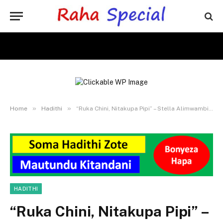
»
»
Home
Hadithi
“Ruka Chini, Nitakupa Pipi” – Stella Alimwambia Mtoto wa Dada Yake mwenye Miezi 6, Ajirushe Kutoka Ghorofani | Part 3 – 5
HADITHI
“Ruka Chini, Nitakupa Pipi” –