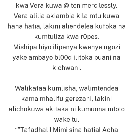
kwa Vera kuwa @ ten merc!lessly.
Vera alilia akiambia kila mtu kuwa
hana hatia, lakini aliendelea kufoka na
kumtuliza kwa r0pes.
Mishipa hiyo ilipenya kwenye ngozi
yake ambayo bl00d ilitoka puani na
kichwani.
Walikataa kumlisha, walimtendea
kama mhalifu gerezani, lakini
alichokuwa akitaka ni kumuona mtoto
wake tu.
“”Tafadhali! Mimi sina hatia! Acha