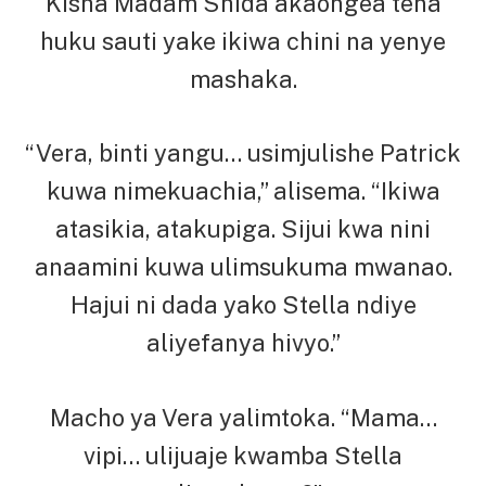
Kisha Madam Shida akaongea tena
huku sauti yake ikiwa chini na yenye
mashaka.
“Vera, binti yangu… usimjulishe Patrick
kuwa nimekuachia,” alisema. “Ikiwa
atasikia, atakupiga. Sijui kwa nini
anaamini kuwa ulimsukuma mwanao.
Hajui ni dada yako Stella ndiye
aliyefanya hivyo.”
Macho ya Vera yalimtoka. “Mama…
vipi… ulijuaje kwamba Stella