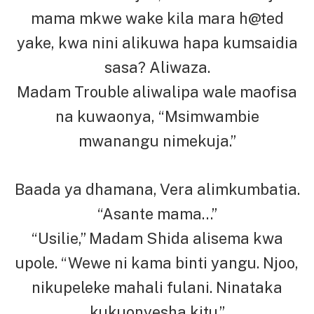
mama mkwe wake kila mara h@ted
yake, kwa nini alikuwa hapa kumsaidia
sasa? Aliwaza.
Madam Trouble aliwalipa wale maofisa
na kuwaonya, “Msimwambie
mwanangu nimekuja.”
Baada ya dhamana, Vera alimkumbatia.
“Asante mama…”
“Usilie,” Madam Shida alisema kwa
upole. “Wewe ni kama binti yangu. Njoo,
nikupeleke mahali fulani. Ninataka
kukuonyesha kitu.”