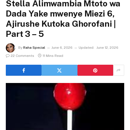
Stella Alimwambia Mtoto wa
Dada Yake mwenye Miezi 6,
Ajirushe Kutoka Ghorofani |
Part 3 – 5
By
Raha Special
June 6, 2026
Updated:
June 12, 2026
22 Comments
11 Mins Read