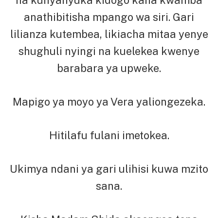
na kunyanyuka kidogo kana kwamba
anathibitisha mpango wa siri. Gari
lilianza kutembea, likiacha mitaa yenye
shughuli nyingi na kuelekea kwenye
barabara ya upweke.
Mapigo ya moyo ya Vera yaliongezeka.
Hitilafu fulani imetokea.
Ukimya ndani ya gari ulihisi kuwa mzito
sana.