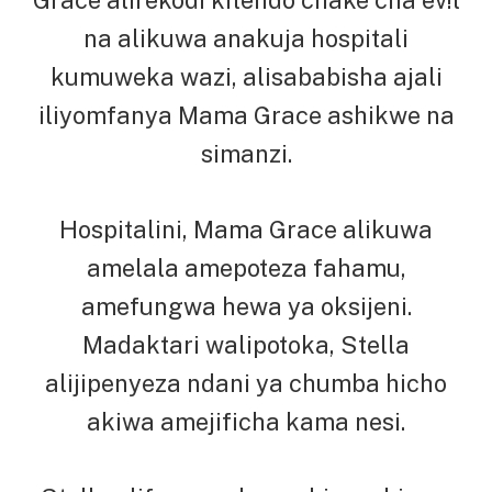
Grace alirekodi kitendo chake cha ev!l
na alikuwa anakuja hospitali
kumuweka wazi, alisababisha ajali
iliyomfanya Mama Grace ashikwe na
simanzi.
Hospitalini, Mama Grace alikuwa
amelala amepoteza fahamu,
amefungwa hewa ya oksijeni.
Madaktari walipotoka, Stella
alijipenyeza ndani ya chumba hicho
akiwa amejificha kama nesi.