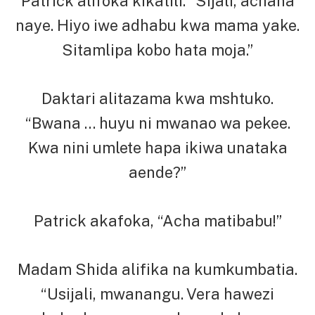
Patrick alifoka kikatili. “Sijali, achana
naye. Hiyo iwe adhabu kwa mama yake.
Sitamlipa kobo hata moja.”
Daktari alitazama kwa mshtuko.
“Bwana … huyu ni mwanao wa pekee.
Kwa nini umlete hapa ikiwa unataka
aende?”
Patrick akafoka, “Acha matibabu!”
Madam Shida alifika na kumkumbatia.
“Usijali, mwanangu. Vera hawezi