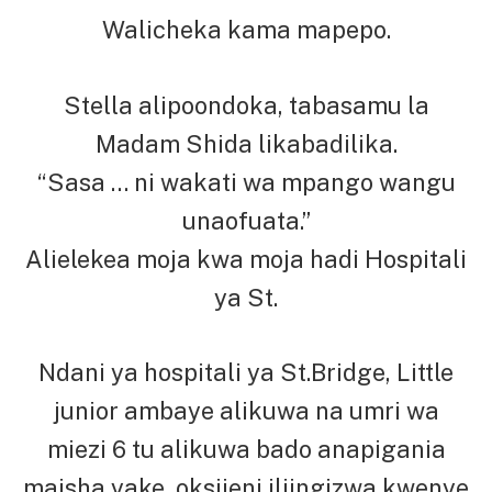
Walicheka kama mapepo.
Stella alipoondoka, tabasamu la
Madam Shida likabadilika.
“Sasa … ni wakati wa mpango wangu
unaofuata.”
Alielekea moja kwa moja hadi Hospitali
ya St.
Ndani ya hospitali ya St.Bridge, Little
junior ambaye alikuwa na umri wa
miezi 6 tu alikuwa bado anapigania
maisha yake, oksijeni iliingizwa kwenye