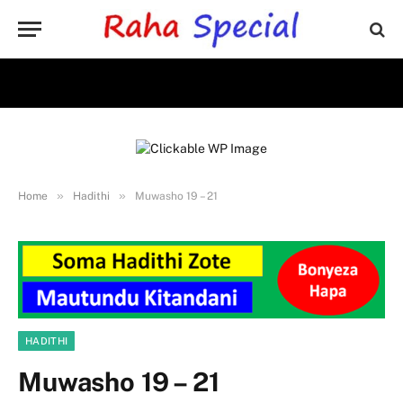
»
»
Home
Hadithi
Muwasho 19 – 21
HADITHI
Muwasho 19 – 21