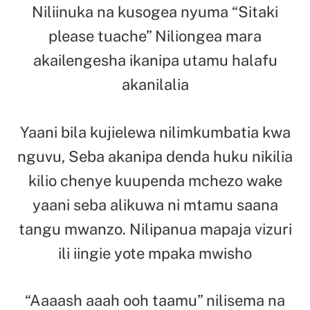
Niliinuka na kusogea nyuma “Sitaki
please tuache” Niliongea mara
akailengesha ikanipa utamu halafu
akanilalia
Yaani bila kujielewa nilimkumbatia kwa
nguvu, Seba akanipa denda huku nikilia
kilio chenye kuupenda mchezo wake
yaani seba alikuwa ni mtamu saana
tangu mwanzo. Nilipanua mapaja vizuri
ili iingie yote mpaka mwisho
“Aaaash aaah ooh taamu” nilisema na