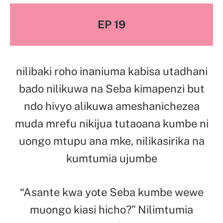
EP 19
nilibaki roho inaniuma kabisa utadhani
bado nilikuwa na Seba kimapenzi but
ndo hivyo alikuwa ameshanichezea
muda mrefu nikijua tutaoana kumbe ni
uongo mtupu ana mke, nilikasirika na
kumtumia ujumbe
“Asante kwa yote Seba kumbe wewe
muongo kiasi hicho?” Nilimtumia