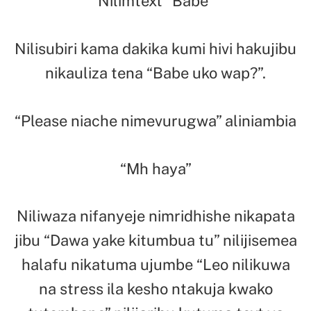
Nilimtext “Babe”
Nilisubiri kama dakika kumi hivi hakujibu
nikauliza tena “Babe uko wap?”.
“Please niache nimevurugwa” aliniambia
“Mh haya”
Niliwaza nifanyeje nimridhishe nikapata
jibu “Dawa yake kitumbua tu” nilijisemea
halafu nikatuma ujumbe “Leo nilikuwa
na stress ila kesho ntakuja kwako