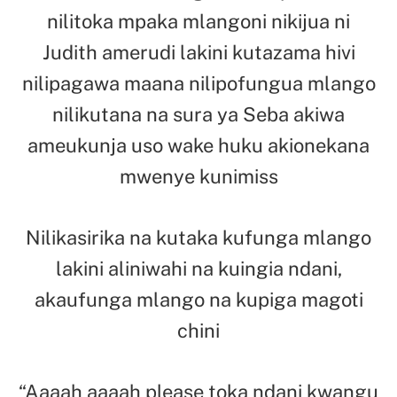
nilitoka mpaka mlangoni nikijua ni
Judith amerudi lakini kutazama hivi
nilipagawa maana nilipofungua mlango
nilikutana na sura ya Seba akiwa
ameukunja uso wake huku akionekana
mwenye kunimiss
Nilikasirika na kutaka kufunga mlango
lakini aliniwahi na kuingia ndani,
akaufunga mlango na kupiga magoti
chini
“Aaaah aaaah please toka ndani kwangu