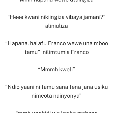
“Heee kwani nikiingiza vibaya jamani?”
aliniuliza
“Hapana, halafu Franco wewe una mboo
tamu” nilimtumia Franco
“Mmmh kweli”
“Ndio yaani ni tamu sana tena jana usiku
nimeota nainyonya”
“mmh unabidi uje kesho mchana