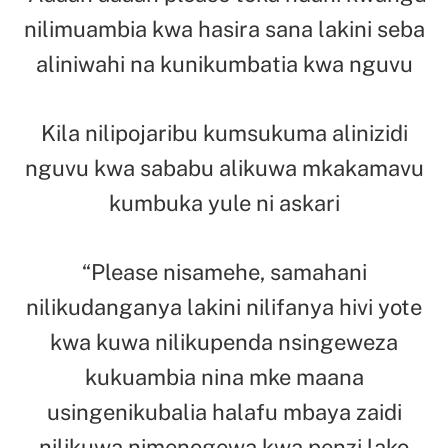
nilimuambia kwa hasira sana lakini seba
aliniwahi na kunikumbatia kwa nguvu
Kila nilipojaribu kumsukuma alinizidi
nguvu kwa sababu alikuwa mkakamavu
kumbuka yule ni askari
“Please nisamehe, samahani
nilikudanganya lakini nilifanya hivi yote
kwa kuwa nilikupenda nsingeweza
kukuambia nina mke maana
usingenikubalia halafu mbaya zaidi
nilikuwa nimenogewa kwa penzi lako