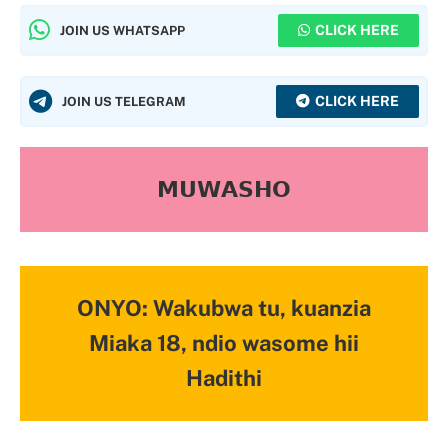
CLICK HERE
JOIN US WHATSAPP
CLICK HERE
JOIN US TELEGRAM
𝗠𝗨𝗪𝗔𝗦𝗛𝗢
ONYO: Wakubwa tu, kuanzia
Miaka 18, ndio wasome hii
Hadithi