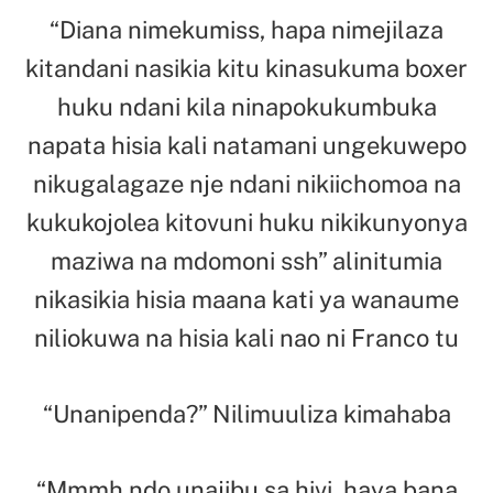
“Diana nimekumiss, hapa nimejilaza
kitandani nasikia kitu kinasukuma boxer
huku ndani kila ninapokukumbuka
napata hisia kali natamani ungekuwepo
nikugalagaze nje ndani nikiichomoa na
kukukojolea kitovuni huku nikikunyonya
maziwa na mdomoni ssh” alinitumia
nikasikia hisia maana kati ya wanaume
niliokuwa na hisia kali nao ni Franco tu
“Unanipenda?” Nilimuuliza kimahaba
“Mmmh ndo unajibu sa hivi, haya bana