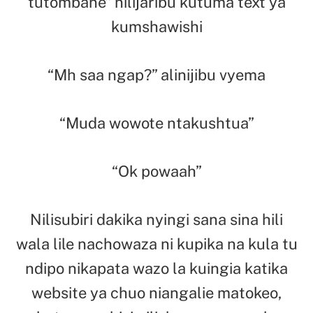
tutombane” nilijaribu kutuma text ya
kumshawishi
“Mh saa ngap?” alinijibu vyema
“Muda wowote ntakushtua”
“Ok powaah”
Nilisubiri dakika nyingi sana sina hili
wala lile nachowaza ni kupika na kula tu
ndipo nikapata wazo la kuingia katika
website ya chuo niangalie matokeo,