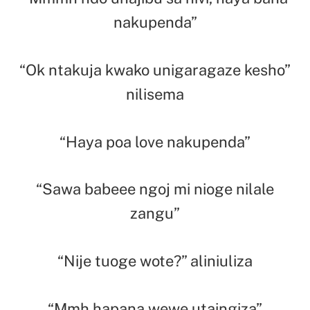
nakupenda”
“Ok ntakuja kwako unigaragaze kesho”
nilisema
“Haya poa love nakupenda”
“Sawa babeee ngoj mi nioge nilale
zangu”
“Nije tuoge wote?” aliniuliza
“Mmh hapana wewe utaingiza”