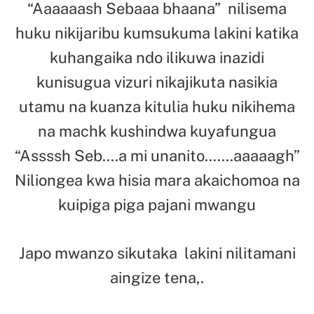
“Aaaaaash Sebaaa bhaana” nilisema
huku nikijaribu kumsukuma lakini katika
kuhangaika ndo ilikuwa inazidi
kunisugua vizuri nikajikuta nasikia
utamu na kuanza kitulia huku nikihema
na machk kushindwa kuyafungua
“Assssh Seb….a mi unanito…….aaaaagh”
Niliongea kwa hisia mara akaichomoa na
kuipiga piga pajani mwangu
Japo mwanzo sikutaka lakini nilitamani
aingize tena,.