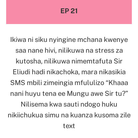
EP 21
Ikiwa ni siku nyingine mchana kwenye
saa nane hivi, nilikuwa na stress za
kutosha, nilikuwa nimemtafuta Sir
Eliudi hadi nikachoka, mara nikasikia
SMS mbili zimeingia mfululizo “Khaaa
nani huyu tena ee Mungu awe Sir tu?”
Nilisema kwa sauti ndogo huku
nikiichukua simu na kuanza kusoma zile
text