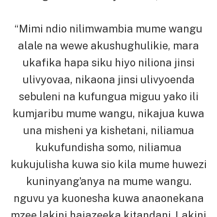
“Mimi ndio nilimwambia mume wangu
alale na wewe akushughulikie, mara
ukafika hapa siku hiyo niliona jinsi
ulivyovaa, nikaona jinsi ulivyoenda
sebuleni na kufungua miguu yako ili
kumjaribu mume wangu, nikajua kuwa
una misheni ya kishetani, niliamua
kukufundisha somo, niliamua
kukujulisha kuwa sio kila mume huwezi
kuninyang’anya na mume wangu.
nguvu ya kuonesha kuwa anaonekana
mzee lakini hajazeeka kitandani. Lakini