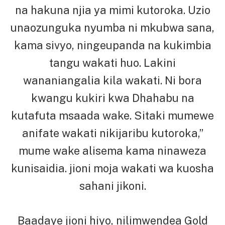
na hakuna njia ya mimi kutoroka. Uzio
unaozunguka nyumba ni mkubwa sana,
kama sivyo, ningeupanda na kukimbia
tangu wakati huo. Lakini
wananiangalia kila wakati. Ni bora
kwangu kukiri kwa Dhahabu na
kutafuta msaada wake. Sitaki mumewe
anifate wakati nikijaribu kutoroka,”
mume wake alisema kama ninaweza
kunisaidia. jioni moja wakati wa kuosha
sahani jikoni.
Baadaye jioni hiyo, nilimwendea Gold