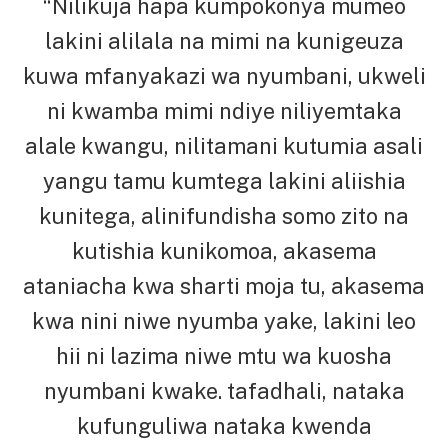
“Nilikuja hapa kumpokonya mumeo
lakini alilala na mimi na kunigeuza
kuwa mfanyakazi wa nyumbani, ukweli
ni kwamba mimi ndiye niliyemtaka
alale kwangu, nilitamani kutumia asali
yangu tamu kumtega lakini aliishia
kunitega, alinifundisha somo zito na
kutishia kunikomoa, akasema
ataniacha kwa sharti moja tu, akasema
kwa nini niwe nyumba yake, lakini leo
hii ni lazima niwe mtu wa kuosha
nyumbani kwake. tafadhali, nataka
kufunguliwa nataka kwenda