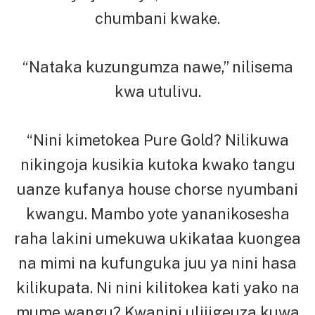
chumbani kwake.
“Nataka kuzungumza nawe,” nilisema
kwa utulivu.
“Nini kimetokea Pure Gold? Nilikuwa
nikingoja kusikia kutoka kwako tangu
uanze kufanya house chorse nyumbani
kwangu. Mambo yote yananikosesha
raha lakini umekuwa ukikataa kuongea
na mimi na kufunguka juu ya nini hasa
kilikupata. Ni nini kilitokea kati yako na
mume wangu? Kwanini ulijigeuza kuwa