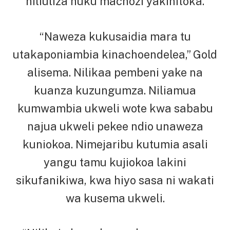
niliuliza huku machozi yakinitoka.
“Naweza kukusaidia mara tu
utakaponiambia kinachoendelea,” Gold
alisema. Nilikaa pembeni yake na
kuanza kuzungumza. Niliamua
kumwambia ukweli wote kwa sababu
najua ukweli pekee ndio unaweza
kuniokoa. Nimejaribu kutumia asali
yangu tamu kujiokoa lakini
sikufanikiwa, kwa hiyo sasa ni wakati
wa kusema ukweli.