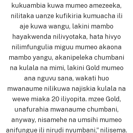
kukuambia kuwa mumeo amezeeka,
nilitaka uanze kufikiria kumuacha ili
aje kuwa wangu, lakini mambo
hayakwenda nilivyotaka, hata hivyo
nilimfungulia miguu mumeo akaona
mambo yangu, akanipeleka chumbani
na kulala na mimi, lakini Gold mumeo
ana nguvu sana, wakati huo
mwanaume nilikuwa najiskia kulala na
wewe miaka 20 iliyopita. mzee Gold,
unafurahia mwanaume chumbani,
anyway, nisamehe na umsihi mumeo
anifungue ili nirudi nyumbani,” nilisema.