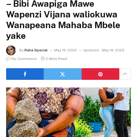
– Bibi Awapiga Mawe
Wapenzi Vijana waliokuwa
Wanapeana Mahaba Mbele
yake
By
Raha Special
May 19, 2026
Updated:
May 19, 2026
No Comments
2 Mins Read