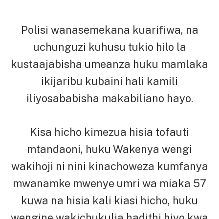
Polisi wanasemekana kuarifiwa, na
uchunguzi kuhusu tukio hilo la
kustaajabisha umeanza huku mamlaka
ikijaribu kubaini hali kamili
iliyosababisha makabiliano hayo.
Kisa hicho kimezua hisia tofauti
mtandaoni, huku Wakenya wengi
wakihoji ni nini kinachoweza kumfanya
mwanamke mwenye umri wa miaka 57
kuwa na hisia kali kiasi hicho, huku
wengine wakichukulia hadithi hiyo kwa