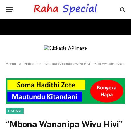
»
»
Home
Habari
“Mbona Wananipa Wivu Hivi” – Bibi Awapiga Mawe Wapenzi Vijana waliokuwa Wanapeana Mahaba Mbele yake
HABARI
“Mbona Wananipa Wivu Hivi”