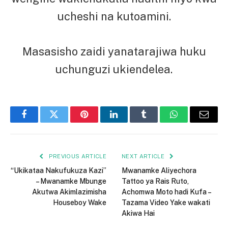
ucheshi na kutoamini.
Masasisho zaidi yanatarajiwa huku
uchunguzi ukiendelea.
Facebook
Twitter
Pinterest
LinkedIn
Tumblr
WhatsApp
Email
PREVIOUS ARTICLE
NEXT ARTICLE
“Ukikataa Nakufukuza Kazi”
Mwanamke Aliyechora
– Mwanamke Mbunge
Tattoo ya Rais Ruto,
Akutwa Akimlazimisha
Achomwa Moto hadi Kufa –
Houseboy Wake
Tazama Video Yake wakati
Akiwa Hai