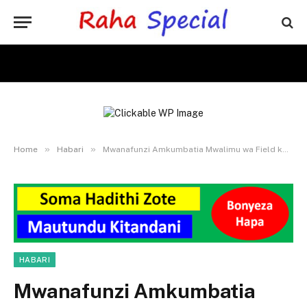
»
»
Home
Habari
Mwanafunzi Amkumbatia Mwalimu wa Field kwa Raha Zote, Mkuu wa Shule na Walimu Wabaki Wakishangaa
HABARI
Mwanafunzi Amkumbatia