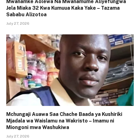
Mwanamke Aolewa Na Mwanamume Aliyefungwa
Jela Miaka 32 Kwa Kumuua Kaka Yake – Tazama
Sababu Alizotoa
July 27, 2026
Mchungaji Auawa Saa Chache Baada ya Kushiriki
Mjadala wa Waislamu na Wakristo – Imamu ni
Miongoni mwa Washukiwa
July 27, 2026