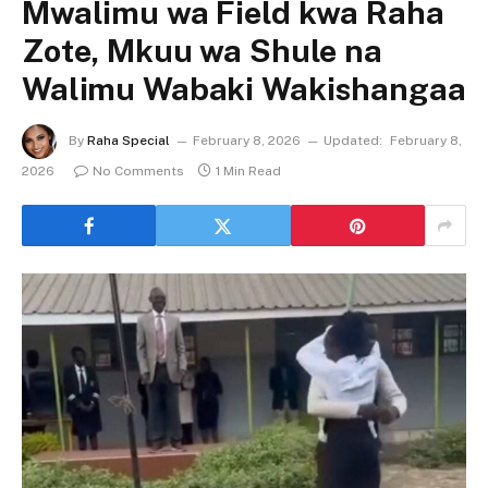
Mwalimu wa Field kwa Raha
Zote, Mkuu wa Shule na
Walimu Wabaki Wakishangaa
By
Raha Special
February 8, 2026
Updated:
February 8,
2026
No Comments
1 Min Read