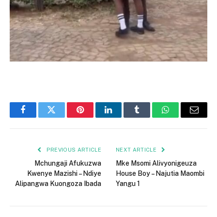
Facebook
Twitter
Pinterest
LinkedIn
Tumblr
WhatsApp
Email
PREVIOUS ARTICLE
NEXT ARTICLE
Mchungaji Afukuzwa
Mke Msomi Alivyonigeuza
Kwenye Mazishi – Ndiye
House Boy – Najutia Maombi
Alipangwa Kuongoza Ibada
Yangu 1