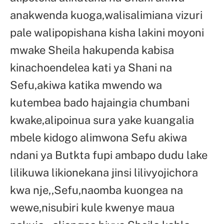
anakwenda kuoga,walisalimiana vizuri
pale walipopishana kisha lakini moyoni
mwake Sheila hakupenda kabisa
kinachoendelea kati ya Shani na
Sefu,akiwa katika mwendo wa
kutembea bado hajaingia chumbani
kwake,alipoinua sura yake kuangalia
mbele kidogo alimwona Sefu akiwa
ndani ya Butkta fupi ambapo dudu lake
lilikuwa likionekana jinsi lilivyojichora
kwa nje,,Sefu,naomba kuongea na
wewe,nisubiri kule kwenye maua