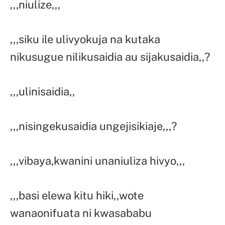
,,,niulize,,,
,,,siku ile ulivyokuja na kutaka
nikusugue nilikusaidia au sijakusaidia,,?
,,,ulinisaidia,,
,,,nisingekusaidia ungejisikiaje,,,?
,,,vibaya,kwanini unaniuliza hivyo,,,
,,,basi elewa kitu hiki,,wote
wanaonifuata ni kwasababu