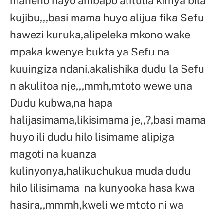
maneno hayo ambapo alitulia kimya bila
kujibu,,,basi mama huyo alijua fika Sefu
hawezi kuruka,alipeleka mkono wake
mpaka kwenye bukta ya Sefu na
kuuingiza ndani,akalishika dudu la Sefu
n akulitoa nje,,,mmh,mtoto wewe una
Dudu kubwa,na hapa
halijasimama,likisimama je,,?,basi mama
huyo ili dudu hilo lisimame alipiga
magoti na kuanza
kulinyonya,halikuchukua muda dudu
hilo lilisimama na kunyooka hasa kwa
hasira,,mmmh,kweli we mtoto ni wa