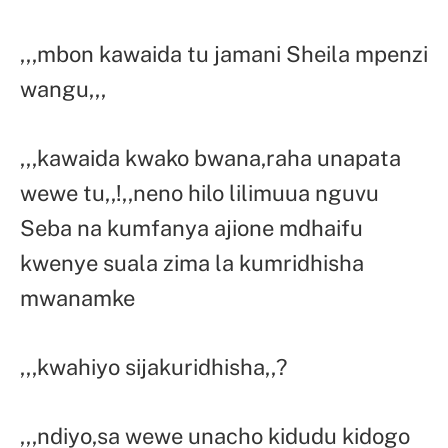
,,,mbon kawaida tu jamani Sheila mpenzi
wangu,,,
,,,kawaida kwako bwana,raha unapata
wewe tu,,!,,neno hilo lilimuua nguvu
Seba na kumfanya ajione mdhaifu
kwenye suala zima la kumridhisha
mwanamke
,,,kwahiyo sijakuridhisha,,?
,,,ndiyo,sa wewe unacho kidudu kidogo