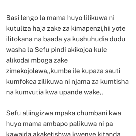
Basi lengo la mama huyo lilikuwa ni
kutuliza haja zake za kimapenzi,hii yote
ilitokana na baada ya kushuhudia dudu
washa la Sefu pindi akikojoa kule
alikodai mboga zake
zimekojolewa,,kumbe ile kupaza sauti
kumfokea zilikuwa ni njama za kumtisha
na kumvutia kwa upande wake,,
Sefu aliingizwa mpaka chumbani kwa
huyo mama ambapo palikuwa ni pa
kawaida,akaketishwa kwenye kitanda