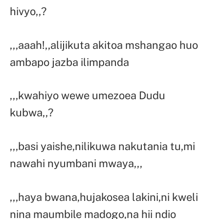
hivyo,,?
,,,aaah!,,alijikuta akitoa mshangao huo
ambapo jazba ilimpanda
,,,kwahiyo wewe umezoea Dudu
kubwa,,?
,,,basi yaishe,nilikuwa nakutania tu,mi
nawahi nyumbani mwaya,,,
,,,haya bwana,hujakosea lakini,ni kweli
nina maumbile madogo,na hii ndio