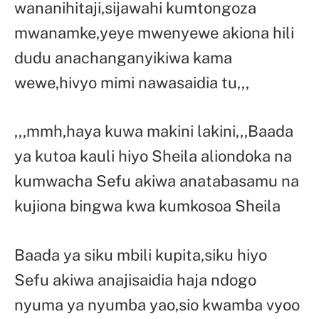
wananihitaji,sijawahi kumtongoza
mwanamke,yeye mwenyewe akiona hili
dudu anachanganyikiwa kama
wewe,hivyo mimi nawasaidia tu,,,
,,,mmh,haya kuwa makini lakini,,,Baada
ya kutoa kauli hiyo Sheila aliondoka na
kumwacha Sefu akiwa anatabasamu na
kujiona bingwa kwa kumkosoa Sheila
Baada ya siku mbili kupita,siku hiyo
Sefu akiwa anajisaidia haja ndogo
nyuma ya nyumba yao,sio kwamba vyoo