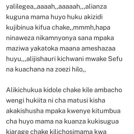
yalilegea,,aaaah,,aaaaah,,,alianza
kuguna mama huyo huku akizidi
kujibinua kifua chake,,mmmh,hapa
ninaweza nikamnyonya sana mpaka
maziwa yakatoka maana ameshazaa
huyu,,,alijishauri kichwani mwake Sefu
na kuachana na zoezi hilo,,
Alikichukua kidole chake kile ambacho
wengi hukiita ni cha matusi kisha
akakishusha mpaka kwenye kitumbua
cha huyo mama na kuanza kukisugua
kiarage chake kilichosimama kwa