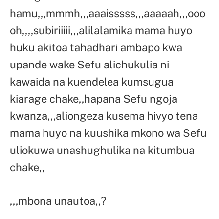
hamu,,,mmmh,,,aaaisssss,,,aaaaah,,,ooo
oh,,,,subiriiiii,,,alilalamika mama huyo
huku akitoa tahadhari ambapo kwa
upande wake Sefu alichukulia ni
kawaida na kuendelea kumsugua
kiarage chake,,hapana Sefu ngoja
kwanza,,,aliongeza kusema hivyo tena
mama huyo na kuushika mkono wa Sefu
uliokuwa unashughulika na kitumbua
chake,,
,,,mbona unautoa,,?