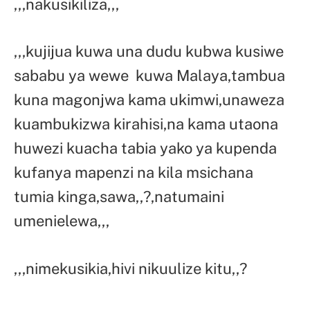
,,,nakusikiliza,,,
,,,kujijua kuwa una dudu kubwa kusiwe
sababu ya wewe kuwa Malaya,tambua
kuna magonjwa kama ukimwi,unaweza
kuambukizwa kirahisi,na kama utaona
huwezi kuacha tabia yako ya kupenda
kufanya mapenzi na kila msichana
tumia kinga,sawa,,?,natumaini
umenielewa,,,
,,,nimekusikia,hivi nikuulize kitu,,?