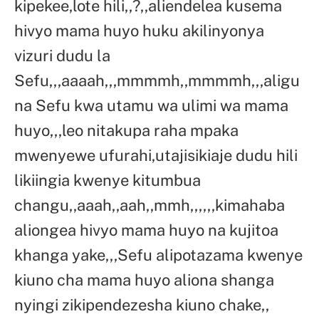
kipekee,lote hili,,?,,aliendelea kusema
hivyo mama huyo huku akilinyonya
vizuri dudu la
Sefu,,,aaaah,,,mmmmh,,mmmmh,,,aligu
na Sefu kwa utamu wa ulimi wa mama
huyo,,,leo nitakupa raha mpaka
mwenyewe ufurahi,utajisikiaje dudu hili
likiingia kwenye kitumbua
changu,,aaah,,aah,,mmh,,,,,,kimahaba
aliongea hivyo mama huyo na kujitoa
khanga yake,,,Sefu alipotazama kwenye
kiuno cha mama huyo aliona shanga
nyingi zikipendezesha kiuno chake,,