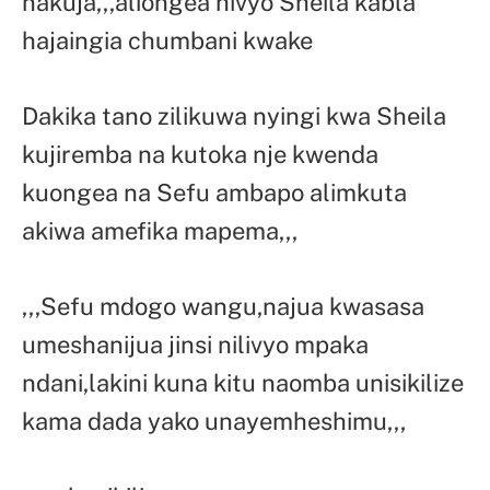
nakuja,,,aliongea hivyo Sheila kabla
hajaingia chumbani kwake
Dakika tano zilikuwa nyingi kwa Sheila
kujiremba na kutoka nje kwenda
kuongea na Sefu ambapo alimkuta
akiwa amefika mapema,,,
,,,Sefu mdogo wangu,najua kwasasa
umeshanijua jinsi nilivyo mpaka
ndani,lakini kuna kitu naomba unisikilize
kama dada yako unayemheshimu,,,