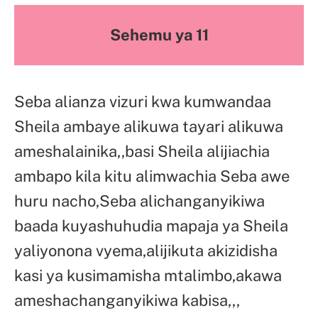
Sehemu ya 11
Seba alianza vizuri kwa kumwandaa
Sheila ambaye alikuwa tayari alikuwa
ameshalainika,,basi Sheila alijiachia
ambapo kila kitu alimwachia Seba awe
huru nacho,Seba alichanganyikiwa
baada kuyashuhudia mapaja ya Sheila
yaliyonona vyema,alijikuta akizidisha
kasi ya kusimamisha mtalimbo,akawa
ameshachanganyikiwa kabisa,,,