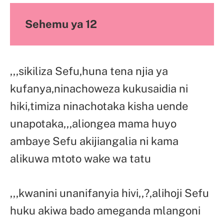
Sehemu ya 12
,,,sikiliza Sefu,huna tena njia ya
kufanya,ninachoweza kukusaidia ni
hiki,timiza ninachotaka kisha uende
unapotaka,,,aliongea mama huyo
ambaye Sefu akijiangalia ni kama
alikuwa mtoto wake wa tatu
,,,kwanini unanifanyia hivi,,?,alihoji Sefu
huku akiwa bado ameganda mlangoni