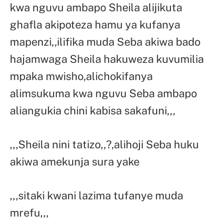
kwa nguvu ambapo Sheila alijikuta
ghafla akipoteza hamu ya kufanya
mapenzi,,ilifika muda Seba akiwa bado
hajamwaga Sheila hakuweza kuvumilia
mpaka mwisho,alichokifanya
alimsukuma kwa nguvu Seba ambapo
aliangukia chini kabisa sakafuni,,,
,,,Sheila nini tatizo,,?,alihoji Seba huku
akiwa amekunja sura yake
,,,sitaki kwani lazima tufanye muda
mrefu,,,