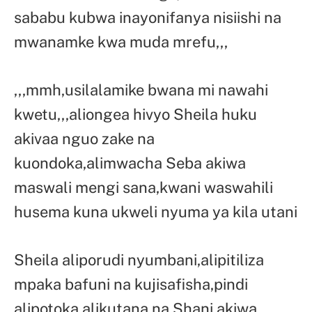
sababu kubwa inayonifanya nisiishi na
mwanamke kwa muda mrefu,,,
,,,mmh,usilalamike bwana mi nawahi
kwetu,,,aliongea hivyo Sheila huku
akivaa nguo zake na
kuondoka,alimwacha Seba akiwa
maswali mengi sana,kwani waswahili
husema kuna ukweli nyuma ya kila utani
Sheila aliporudi nyumbani,alipitiliza
mpaka bafuni na kujisafisha,pindi
alipotoka alikutana na Shani akiwa