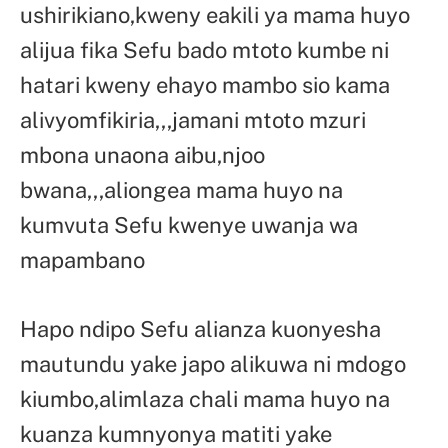
ushirikiano,kweny eakili ya mama huyo
alijua fika Sefu bado mtoto kumbe ni
hatari kweny ehayo mambo sio kama
alivyomfikiria,,,jamani mtoto mzuri
mbona unaona aibu,njoo
bwana,,,aliongea mama huyo na
kumvuta Sefu kwenye uwanja wa
mapambano
Hapo ndipo Sefu alianza kuonyesha
mautundu yake japo alikuwa ni mdogo
kiumbo,alimlaza chali mama huyo na
kuanza kumnyonya matiti yake