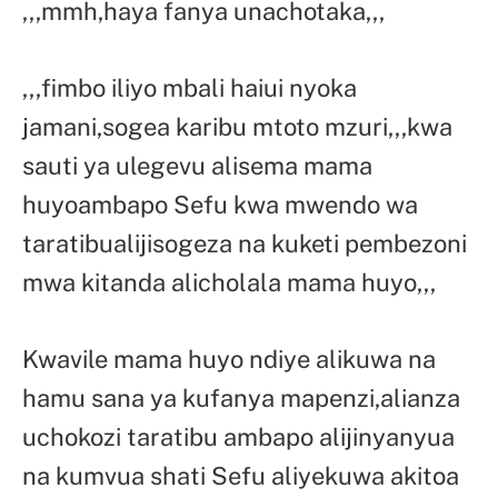
,,,mmh,haya fanya unachotaka,,,
,,,fimbo iliyo mbali haiui nyoka
jamani,sogea karibu mtoto mzuri,,,kwa
sauti ya ulegevu alisema mama
huyoambapo Sefu kwa mwendo wa
taratibualijisogeza na kuketi pembezoni
mwa kitanda alicholala mama huyo,,,
Kwavile mama huyo ndiye alikuwa na
hamu sana ya kufanya mapenzi,alianza
uchokozi taratibu ambapo alijinyanyua
na kumvua shati Sefu aliyekuwa akitoa