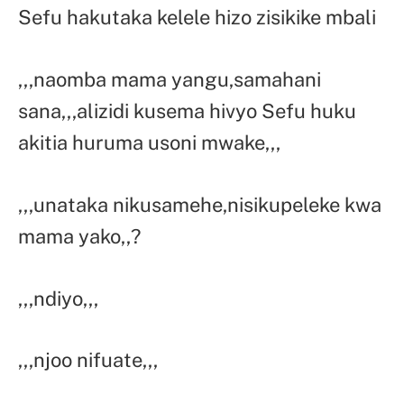
Sefu hakutaka kelele hizo zisikike mbali
,,,naomba mama yangu,samahani
sana,,,alizidi kusema hivyo Sefu huku
akitia huruma usoni mwake,,,
,,,unataka nikusamehe,nisikupeleke kwa
mama yako,,?
,,,ndiyo,,,
,,,njoo nifuate,,,