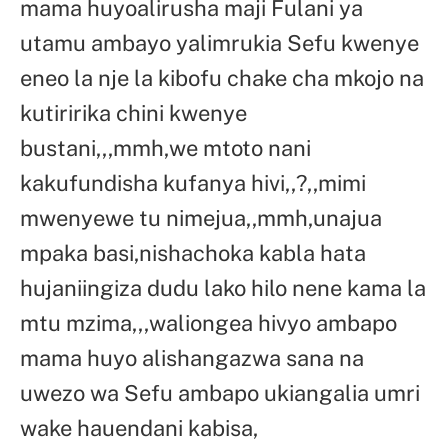
mama huyoalirusha maji Fulani ya
utamu ambayo yalimrukia Sefu kwenye
eneo la nje la kibofu chake cha mkojo na
kutiririka chini kwenye
bustani,,,mmh,we mtoto nani
kakufundisha kufanya hivi,,?,,mimi
mwenyewe tu nimejua,,mmh,unajua
mpaka basi,nishachoka kabla hata
hujaniingiza dudu lako hilo nene kama la
mtu mzima,,,waliongea hivyo ambapo
mama huyo alishangazwa sana na
uwezo wa Sefu ambapo ukiangalia umri
wake hauendani kabisa,