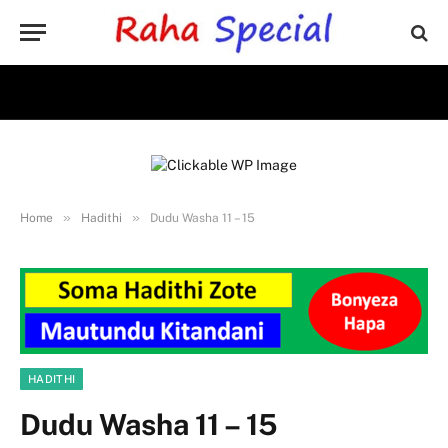
»
»
Home
Hadithi
Dudu Washa 11 – 15
HADITHI
Dudu Washa 11 – 15