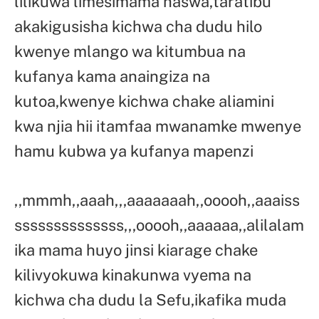
lilikuwa limesimama haswa,taratibu
akakigusisha kichwa cha dudu hilo
kwenye mlango wa kitumbua na
kufanya kama anaingiza na
kutoa,kwenye kichwa chake aliamini
kwa njia hii itamfaa mwanamke mwenye
hamu kubwa ya kufanya mapenzi
,,mmmh,,aaah,,,aaaaaaah,,ooooh,,aaaiss
ssssssssssssss,,,ooooh,,aaaaaa,,alilalam
ika mama huyo jinsi kiarage chake
kilivyokuwa kinakunwa vyema na
kichwa cha dudu la Sefu,ikafika muda