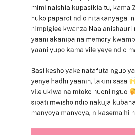
mimi naishia kupasikia tu, kama 
huko paparot ndio nitakanyaga, 
nimpigiee kwanza Naa anishauri 
yaani akanipa na memory kwamba
yaani yupo kama vile yeye ndio 
Basi kesho yake natafuta nguo 
yenye hadhi yaanin, lakini sasa
vile ukiwa na mtoko huoni nguo
sipati mwisho ndio nakuja kubaha
manyoya manyoya, nikasema hi n