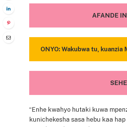
AFANDE I
ONYO: Wakubwa tu, kuanzia M
SEHE
“Enhe kwahyo hutaki kuwa mpen
kunichekesha sasa hebu kaa hap 