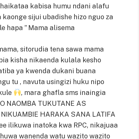
shaikataa kabisa humu ndani alafu
a kaonge sijui ubadishe hizo nguo za
ule hapa ” Mama alisema
mama, sitorudia tena sawa mama
mbia kisha nikaenda kulala kesho
ratiba ya kwenda dukani buana
gu tu , navuta usingizi huku nipo
 kule
, mara ghafla sms inaingia
ESHO NAOMBA TUKUTANE AS
 NIKUAMBIE HARAKA SANA LATIFA
 ilikuwa inatoka kwa RPC, nikajuaa
l huwa wanenda watu wazito wazito