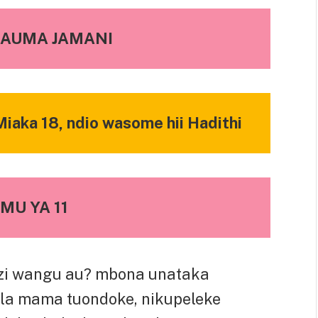
NAUMA JAMANI
iaka 18, ndio wasome hii Hadithi
MU YA 11
zi wangu au? mbona unataka
la mama tuondoke, nikupeleke