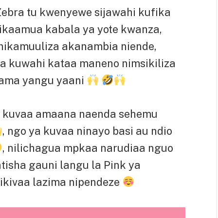
Zebra tu kwenyewe sijawahi kufika
nikaamua kabala ya yote kwanza,
nikamuuliza akanambia niende,
 kuwahi kataa maneno nimsikiliza
mama yangu yaani
ya kuvaa amaana naenda sehemu
, ngo ya kuvaa ninayo basi au ndio
, nilichagua mpkaa narudiaa nguo
tisha gauni langu la Pink ya
ikivaa lazima nipendeze