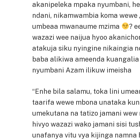
akanipeleka mpaka nyumbani, hee
ndani, nikamwambia koma wewe , 
umbeaa mwanaume mzima
? e
wazazi wee naijua hyoo akanic
atakuja siku nyingine nikaingi
baba alikiwa ameenda kuangalia
nyumbani Azam ilikuw imeisha
“Enhe bila salamu, toka lini umea
taarifa wewe mbona unataka kuni
umekutana na tatizo jamani wew
hivyo wazazi wako jamani sisi tus
unafanya vitu vya kijinga namna 