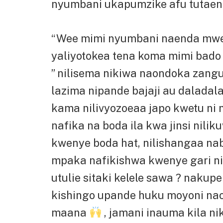
nyumbani ukapumzike afu tutaen
“Wee mimi nyumbani naenda mwe
yaliyotokea tena koma mimi bad
” nilisema nikiwa naondoka zangu
lazima nipande bajaji au daladala
kama nilivyozoeaa japo kwetu ni
nafika na boda ila kwa jinsi nil
kwenye boda hat, nilishangaa n
mpaka nafikishwa kwenye gari 
utulie sitaki kelele sawa ? nakup
kishingo upande huku moyoni nao
maana
, jamani inauma kila 