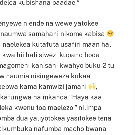
delea kubishana baadae “
nyewe niende na wewe yatokee
o naumwa samahani nikome kabisa
 naelekea kutafuta usafiri maan hal
 kwa hii hali siwezi kupand boda
 magomeni kanisani kwahyo buku 2 tu
ikuw naumia nisingeweza kukaa
abebwa kama kamwizi jamani
,
nikafungwa na mkanda “Haya kaa
eleka kwenu toa maelezo ” nilimpa
mba dua yaliyotokea yasitokee tena
nikikumbuka nafumba macho bwana,