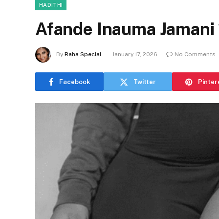
HADITHI
Afande Inauma Jamani 1
By
Raha Special
January 17, 2026
No Comments
Facebook
Twitter
Pinter