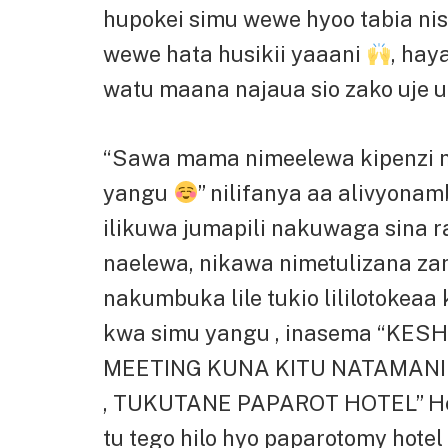
hupokei simu wewe hyoo tabia ni
wewe hata husikii yaaani
, hay
watu maana najaua sio zako uje 
“Sawa mama nimeelewa kipenzi 
yangu
” nilifanya aa alivyona
ilikuwa jumapili nakuwaga sina 
naelewa, nikawa nimetulizana zan
nakumbuka lile tukio lililotokeaa
kwa simu yangu , inasema “K
MEETING KUNA KITU NATAMANI
, TUKUTANE PAPAROT HOTEL” Hee
tu tego hilo hyo paparotomy hote