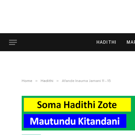
HADITHI
MA
»
»
Home
Hadithi
Afande Inauma Jamani 11 – 15