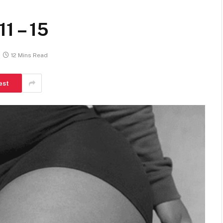
1 – 15
12 Mins Read
est