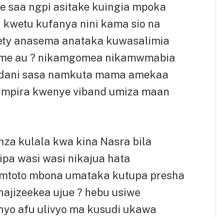
 saa ngpi asitake kuingia mpoka
kwetu kufanya nini kama sio na
ety anasema anataka kuwasalimia
home au ? nikamgomea nikamwmabia
a ndani sasa namkuta mama amekaa
 mpira kwenye viband umiza maan
nza kulala kwa kina Nasra bila
pa wasi wasi nikajua hata
 mtoto mbona umataka kutupa presha
hajizeekea ujue ? hebu usiwe
hyo afu ulivyo ma kusudi ukawa