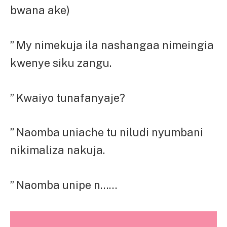
bwana ake)
” My nimekuja ila nashangaa nimeingia
kwenye siku zangu.
” Kwaiyo tunafanyaje?
” Naomba uniache tu niludi nyumbani
nikimaliza nakuja.
” Naomba unipe n……