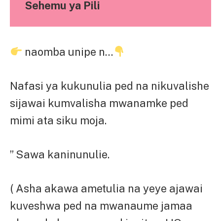
Sehemu ya Pili
naomba unipe n…
Nafasi ya kukunulia ped na nikuvalishe
sijawai kumvalisha mwanamke ped
mimi ata siku moja.
” Sawa kaninunulie.
( Asha akawa ametulia na yeye ajawai
kuveshwa ped na mwanaume jamaa