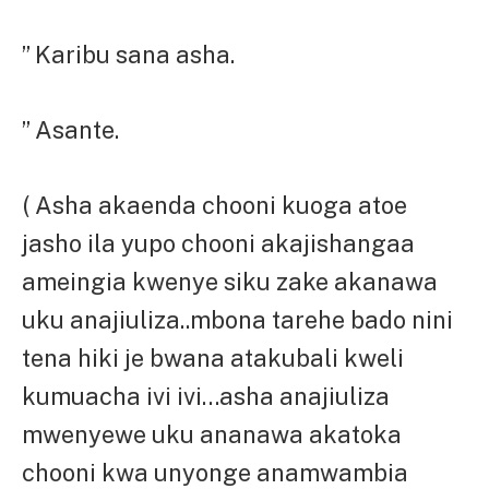
” Karibu sana asha.
” Asante.
( Asha akaenda chooni kuoga atoe
jasho ila yupo chooni akajishangaa
ameingia kwenye siku zake akanawa
uku anajiuliza..mbona tarehe bado nini
tena hiki je bwana atakubali kweli
kumuacha ivi ivi…asha anajiuliza
mwenyewe uku ananawa akatoka
chooni kwa unyonge anamwambia