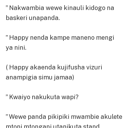
” Nakwambia wewe kinauli kidogo na
baskeri unapanda.
” Happy nenda kampe maneno mengi
ya nini.
( Happy akaenda kujifusha vizuri
anampigia simu jamaa)
” Kwaiyo nakukuta wapi?
” Wewe panda pikipiki mwambie akulete
mtoni mtongani utanikuta stand.