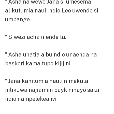
” Asha na wewe Jana si umesema
alikutumia nauli ndio Leo uwende si
umpange.
” Siwezi acha niende tu.
” Asha unatia aibu ndio unaenda na
baskeri kama tupo kijijini.
” Jana kanitumia nauli nimekula
nilikuwa najiamini bayk ninayo saizi
ndio nampelekea ivi.