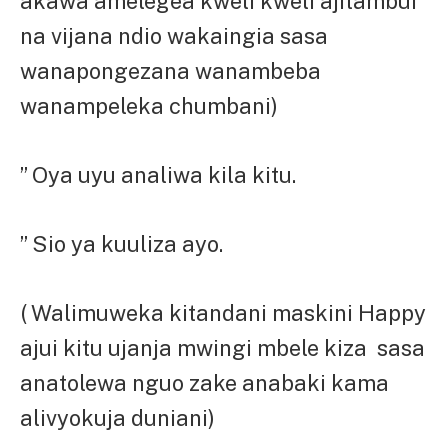
akawa amelegea kweli kweli ajitambui
na vijana ndio wakaingia sasa
wanapongezana wanambeba
wanampeleka chumbani)
” Oya uyu analiwa kila kitu.
” Sio ya kuuliza ayo.
( Walimuweka kitandani maskini Happy
ajui kitu ujanja mwingi mbele kiza sasa
anatolewa nguo zake anabaki kama
alivyokuja duniani)