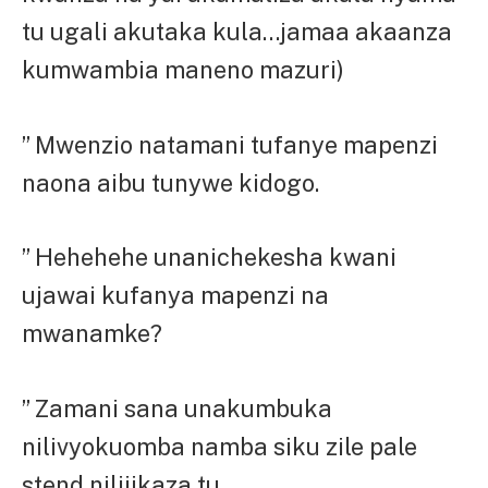
tu ugali akutaka kula…jamaa akaanza
kumwambia maneno mazuri)
” Mwenzio natamani tufanye mapenzi
naona aibu tunywe kidogo.
” Hehehehe unanichekesha kwani
ujawai kufanya mapenzi na
mwanamke?
” Zamani sana unakumbuka
nilivyokuomba namba siku zile pale
stend nilijikaza tu.