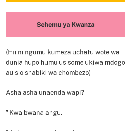
Sehemu ya Kwanza
(Hii ni ngumu kumeza uchafu wote wa
dunia hupo humu usisome ukiwa mdogo
au sio shabiki wa chombezo)
Asha asha unaenda wapi?
” Kwa bwana angu.