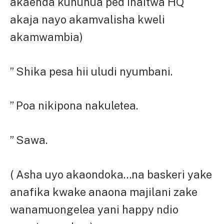
akaenda kununua ped inaitwa HQ
akaja nayo akamvalisha kweli
akamwambia)
” Shika pesa hii uludi nyumbani.
” Poa nikipona nakuletea.
” Sawa.
( Asha uyo akaondoka…na baskeri yake
anafika kwake anaona majilani zake
wanamuongelea yani happy ndio