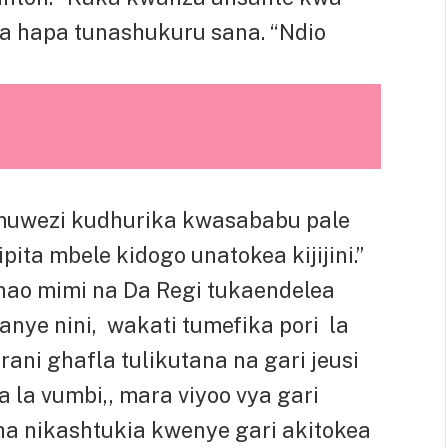
 hapa tunashukuru sana. “Ndio
amuwezi kudhurika kwasababu pale
pita mbele kidogo unatokea kijijini.”
 nao mimi na Da Regi tukaendelea
nye nini, wakati tumefika pori la
arani ghafla tulikutana na gari jeusi
 la vumbi,, mara viyoo vya gari
ha nikashtukia kwenye gari akitokea