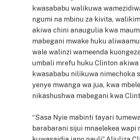
kwasababu walikuwa wamezidiwa k
ngumi na mbinu za kivita, walik
akiwa chini anaugulia kwa maumi
mabegani mwake huku aliwaamur
wale walinzi wameenda kuongeza 
umbali mrefu huku Clinton aki
kwasababu nilikuwa nimechoka s
yenye mwanga wa jua, kwa mbele
nikashushwa mabegani kwa Clint
“Sasa Nyie mabinti tayari tumewa
barabarani sijui mnaelekea wapi 
kuwasaidia japo nauli” Aliuliza 