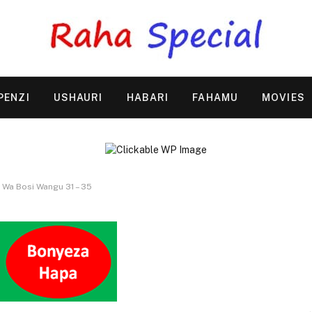
PENZI
USHAURI
HABARI
FAHAMU
MOVIES
 Wa Bosi Wangu 31 – 35