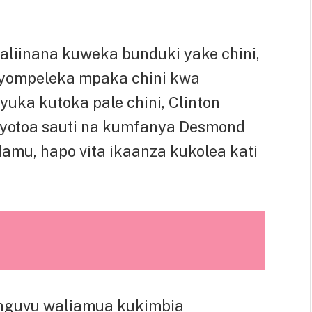
liinana kuweka bunduki yake chini,
liyompeleka mpaka chini kwa
uka kutoka pale chini, Clinton
liyotoa sauti na kumfanya Desmond
damu, hapo vita ikaanza kukolea kati
nguvu waliamua kukimbia