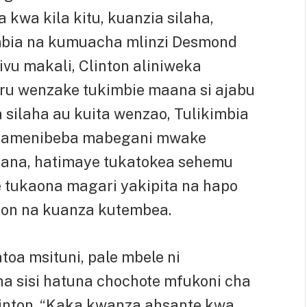
wa kila kitu, kuanzia silaha,
imbia na kumuacha mlinzi Desmond
vu makali, Clinton aliniweka
u wenzake tukimbie maana si ajabu
silaha au kuita wenzao, Tulikimbia
wa amenibeba mabegani mwake
ana, hatimaye tukatokea sehemu
 tukaona magari yakipita na hapo
on na kuanza kutembea.
toa msituni, pale mbele ni
na sisi hatuna chochote mfukoni cha
Clinton. “Kaka kwanza ahsante kwa