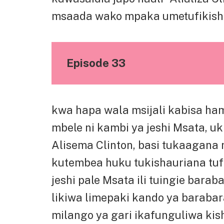
msaada wako mpaka umetufikisha
Episode 33
kwa hapa wala msijali kabisa h
mbele ni kambi ya jeshi Msata, uki
Alisema Clinton, basi tukaagana
kutembea huku tukishauriana tufa
jeshi pale Msata ili tuingie barab
likiwa limepaki kando ya barabara
milango ya gari ikafunguliwa kis