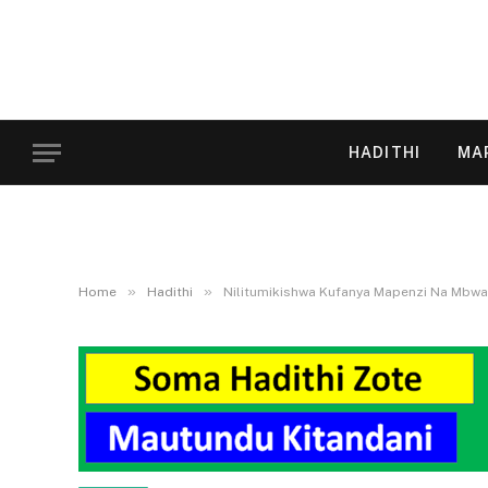
HADITHI
MA
»
»
Home
Hadithi
Nilitumikishwa Kufanya Mapenzi Na Mbwa