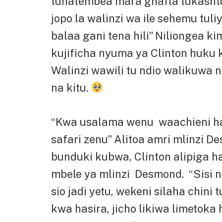
tunatembea mara ghafla tukasht
jopo la walinzi wa ile sehemu tuliy
balaa gani tena hili” Niliongea 
kujificha nyuma ya Clinton huku 
Walinzi wawili tu ndio walikuwa
na kitu.
“Kwa usalama wenu waachieni ha
safari zenu” Alitoa amri mlinzi 
bunduki kubwa, Clinton alipiga 
mbele ya mlinzi Desmond. “Sisi n
sio jadi yetu, wekeni silaha chin
kwa hasira, jicho likiwa limetoka