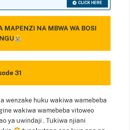
CLICK HERE
A MAPENZI NA MBWA WA BOSI
NGU
sode 31
 na wenzake huku wakiwa wamebeba
ngine wakiwa wamebeba vitoweo
ao ya uwindaji . Tukiwa njiani