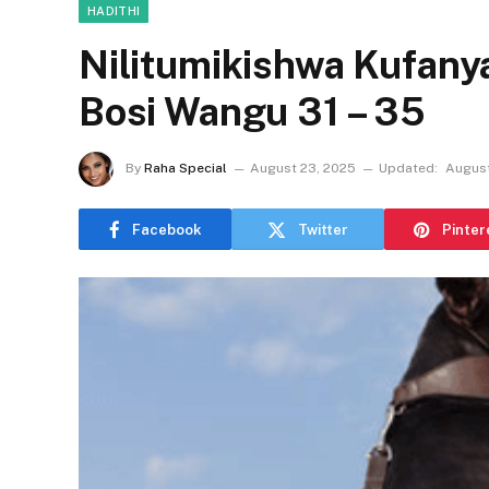
HADITHI
Nilitumikishwa Kufan
Bosi Wangu 31 – 35
By
Raha Special
August 23, 2025
Updated:
August
Facebook
Twitter
Pinter