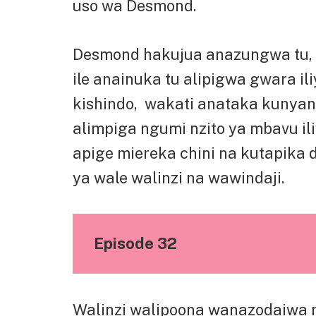
uso wa Desmond.
Desmond hakujua anazungwa tu, a
ile anainuka tu alipigwa gwara i
kishindo, wakati anataka kunyany
alimpiga ngumi nzito ya mbavu i
apige miereka chini na kutapika 
ya wale walinzi na wawindaji.
Episode 32
Walinzi walipoona wanazodaiwa 