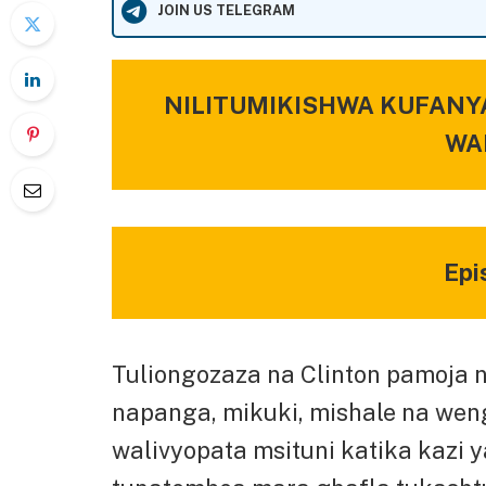
JOIN US TELEGRAM
NILITUMIKISHWA KUFANY
WA
Epi
Tuliongozaza na Clinton pamoja
napanga, mikuki, mishale na we
walivyopata msituni katika kazi y