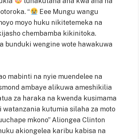
ukia
tunakutana ana kwa ana na
otoroka. “
Eee Mungu wangu
kimoyo moyo huku nikitetemeka na
kijasho chembamba kikinitoka.
 na bunduki wengine wote hawakuwa
o mabinti na nyie muendelee na
Desmond ambaye alikuwa ameshikilia
hatua za haraka na kwenda kusimama
i watanzania kutumia silaha za moto
i tuuchape mkono” Aliongea Clinton
 huku akiongelea karibu kabisa na