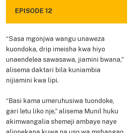
EPISODE 12
“Sasa mgonjwa wangu unaweza
kuondoka, drip imeisha kwa hiyo
unaendelea sawasawa, jiamini bwana,”
alisema daktari bila kuniambia
nijiamini kwa lipi.
“Basi kama umeruhusiwa tuondoke,
gari letu liko nje,” alisema Munil huku
akimwangalia shemeji ambaye naye
alionekana kuwa na uso wa mshangao.