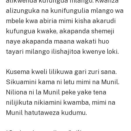
alikwenda kufungua mlango. Kwanza
alizunguka na kunifungulia mlango wa
mbele kwa abiria mimi kisha akarudi
kufungua kwake, akapanda shemeji
naye akapanda maana wakati huo
tayari milango ilishajitoa kwenye loki.
Kusema kweli lilikuwa gari zuri sana.
Sikuamini kama ni letu mimi na Munil.
Niliona ni la Munil peke yake tena
nilijikuta nikiamini kwamba, mimi na
Munil hatutaweza kudumu.