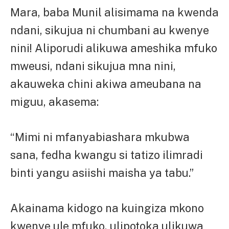
Mara, baba Munil alisimama na kwenda
ndani, sikujua ni chumbani au kwenye
nini! Aliporudi alikuwa ameshika mfuko
mweusi, ndani sikujua mna nini,
akauweka chini akiwa ameubana na
miguu, akasema:
“Mimi ni mfanyabiashara mkubwa
sana, fedha kwangu si tatizo ilimradi
binti yangu asiishi maisha ya tabu.”
Akainama kidogo na kuingiza mkono
kwenye ule mfuko, ulipotoka ulikuwa