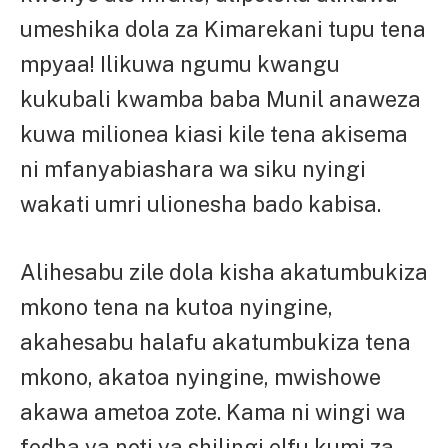
umeshika dola za Kimarekani tupu tena
mpyaa! Ilikuwa ngumu kwangu
kukubali kwamba baba Munil anaweza
kuwa milionea kiasi kile tena akisema
ni mfanyabiashara wa siku nyingi
wakati umri ulionesha bado kabisa.
Alihesabu zile dola kisha akatumbukiza
mkono tena na kutoa nyingine,
akahesabu halafu akatumbukiza tena
mkono, akatoa nyingine, mwishowe
akawa ametoa zote. Kama ni wingi wa
fedha ya noti ya shilingi elfu kumi za