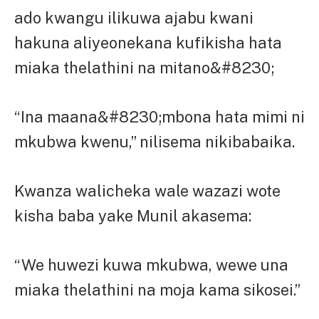
ado kwangu ilikuwa ajabu kwani
hakuna aliyeonekana kufikisha hata
miaka thelathini na mitano&#8230;
“Ina maana&#8230;mbona hata mimi ni
mkubwa kwenu,” nilisema nikibabaika.
Kwanza walicheka wale wazazi wote
kisha baba yake Munil akasema:
“We huwezi kuwa mkubwa, wewe una
miaka thelathini na moja kama sikosei.”