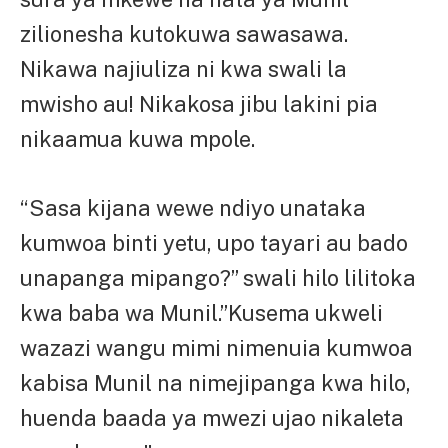
zilionesha kutokuwa sawasawa.
Nikawa najiuliza ni kwa swali la
mwisho au! Nikakosa jibu lakini pia
nikaamua kuwa mpole.
“Sasa kijana wewe ndiyo unataka
kumwoa binti yetu, upo tayari au bado
unapanga mipango?” swali hilo lilitoka
kwa baba wa Munil.”Kusema ukweli
wazazi wangu mimi nimenuia kumwoa
kabisa Munil na nimejipanga kwa hilo,
huenda baada ya mwezi ujao nikaleta