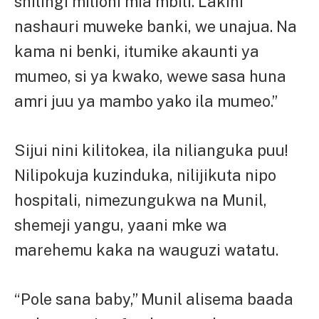
shilingi milioni mia mbili. Lakini
nashauri muweke banki, we unajua. Na
kama ni benki, itumike akaunti ya
mumeo, si ya kwako, wewe sasa huna
amri juu ya mambo yako ila mumeo.”
Sijui nini kilitokea, ila nilianguka puu!
Nilipokuja kuzinduka, nilijikuta nipo
hospitali, nimezungukwa na Munil,
shemeji yangu, yaani mke wa
marehemu kaka na wauguzi watatu.
“Pole sana baby,” Munil alisema baada