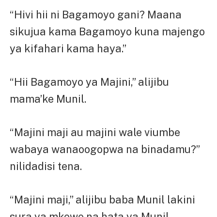
“Hivi hii ni Bagamoyo gani? Maana
sikujua kama Bagamoyo kuna majengo
ya kifahari kama haya.”
“Hii Bagamoyo ya Majini,” alijibu
mama’ke Munil.
“Majini maji au majini wale viumbe
wabaya wanaoogopwa na binadamu?”
nilidadisi tena.
“Majini maji,” alijibu baba Munil lakini
sura ya mkewe na hata ya Munil