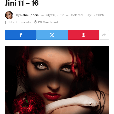
Jini 11 – 16
By
Raha Special
July 26, 2025
Updated:
July 27, 2025
No Comments
20 Mins Read