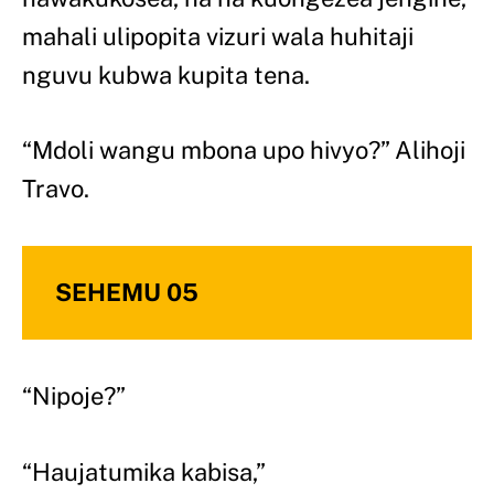
mahali ulipopita vizuri wala huhitaji
nguvu kubwa kupita tena.
“Mdoli wangu mbona upo hivyo?” Alihoji
Travo.
SEHEMU 05
“Nipoje?”
“Haujatumika kabisa,”