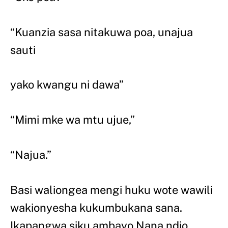
“Kuanzia sasa nitakuwa poa, unajua
sauti
yako kwangu ni dawa”
“Mimi mke wa mtu ujue,”
“Najua.”
Basi waliongea mengi huku wote wawili
wakionyesha kukumbukana sana.
Ikapangwa siku ambayo Nana ndio