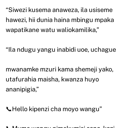
“Siwezi kusema anaweza, ila usiseme
hawezi, hii dunia haina mbingu mpaka
wapatikane watu waliokamilika,”
“Ila ndugu yangu inabidi uoe, uchague
mwanamke mzuri kama shemeji yako,
utafurahia maisha, kwanza huyo
ananipigia,”
📞Hello kipenzi cha moyo wangu”