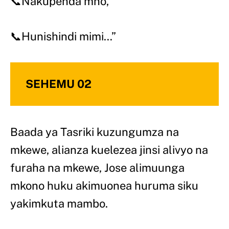
📞Nakupenda mno,”
📞Hunishindi mimi…”
SEHEMU 02
Baada ya Tasriki kuzungumza na
mkewe, alianza kuelezea jinsi alivyo na
furaha na mkewe, Jose alimuunga
mkono huku akimuonea huruma siku
yakimkuta mambo.