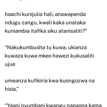
haachi kunijulia hali, anawapenda
ndugu zangu, kweli kaka unataka
kuniambia itafika siku atanisaliti?”
“Nakukumbusha tu kuwa, ukianza
kuwaza kuwa mkeo hawezi kukusaliti
ujue
umeanza kufikiria kwa kuongozwa na
hisia,”
“Yaani nyumbani kwangu napaona kama