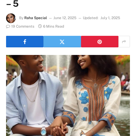
– 5
By
Raha Special
June 12, 2025
Updated:
July 1, 2025
19 Comments
6 Mins Read