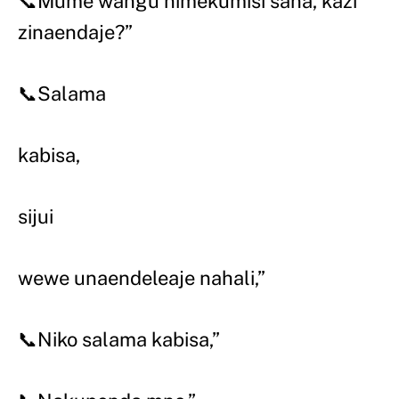
📞Mume wangu nimekumisi sana, kazi
zinaendaje?”
📞Salama
kabisa,
sijui
wewe unaendeleaje nahali,”
📞Niko salama kabisa,”