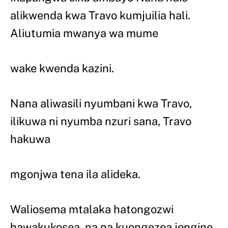
alikwenda kwa Travo kumjuilia hali.
Aliutumia mwanya wa mume
wake kwenda kazini.
Nana aliwasili nyumbani kwa Travo,
ilikuwa ni nyumba nzuri sana, Travo
hakuwa
mgonjwa tena ila alideka.
Waliosema mtalaka hatongozwi
hawakukosea, na na kuongezea jengine,