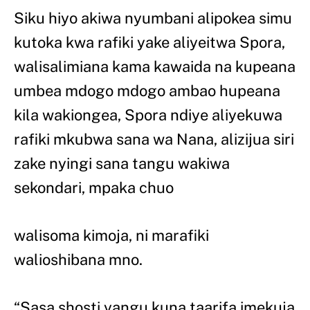
Siku hiyo akiwa nyumbani alipokea simu
kutoka kwa rafiki yake aliyeitwa Spora,
walisalimiana kama kawaida na kupeana
umbea mdogo mdogo ambao hupeana
kila wakiongea, Spora ndiye aliyekuwa
rafiki mkubwa sana wa Nana, alizijua siri
zake nyingi sana tangu wakiwa
sekondari, mpaka chuo
walisoma kimoja, ni marafiki
walioshibana mno.
“Sasa shosti yangu kuna taarifa imekuja