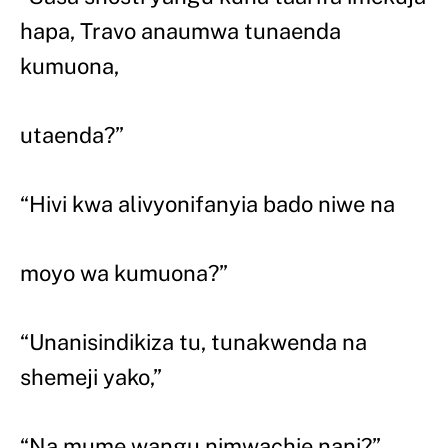
hapa, Travo anaumwa tunaenda
kumuona,
utaenda?”
“Hivi kwa alivyonifanyia bado niwe na
moyo wa kumuona?”
“Unanisindikiza tu, tunakwenda na
shemeji yako,”
“Na mume wangu nimwachie nani?”