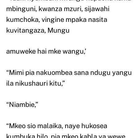
mbinguni, kwanza mzuri, sijawahi
kumchoka, vingine mpaka nasita
kuvitangaza, Mungu
amuweke hai mke wangu,’
“Mimi pia nakuombea sana ndugu yangu
ila nikushauri kitu,”
“Niambie,”
“Mkeo sio malaika, naye hukosea
kumbuka hilo, pia mkeo kabla ya wewe