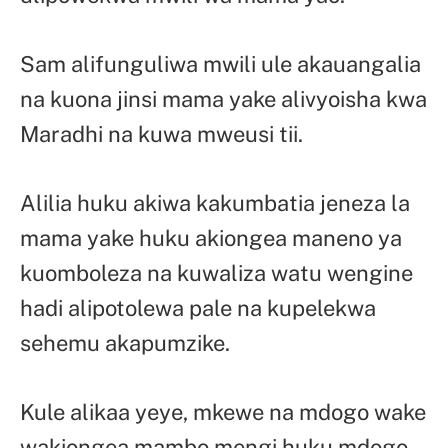
Sam alifunguliwa mwili ule akauangalia
na kuona jinsi mama yake alivyoisha kwa
Maradhi na kuwa mweusi tii.
Alilia huku akiwa kakumbatia jeneza la
mama yake huku akiongea maneno ya
kuomboleza na kuwaliza watu wengine
hadi alipotolewa pale na kupelekwa
sehemu akapumzike.
Kule alikaa yeye, mkewe na mdogo wake
wakiongea mambo mengi huku mdogo