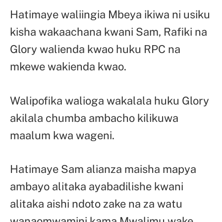
Hatimaye waliingia Mbeya ikiwa ni usiku
kisha wakaachana kwani Sam, Rafiki na
Glory walienda kwao huku RPC na
mkewe wakienda kwao.
Walipofika walioga wakalala huku Glory
akilala chumba ambacho kilikuwa
maalum kwa wageni.
Hatimaye Sam alianza maisha mapya
ambayo alitaka ayabadilishe kwani
alitaka aishi ndoto zake na za watu
wanaomwamini kama Mwalimu wake.