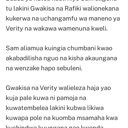
tu lakini Gwakisa na Rafiki walionekana
kukerwa na uchangamfu wa maneno ya
Verity na wakawa wamenuna kweli.
Sam aliamua kuingia chumbani kwao
akabadilisha nguo na kisha akaungana
na wenzake hapo sebuleni.
Gwakisa na Verity walieleza haja yao
kuja pale kuwa ni pamoja na
kuwatembelea lakini kubwa likiwa
kuwapa pole na kuomba msamaha kwa
kushindwa kuungana nao kwenda