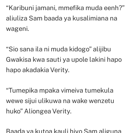
“Karibuni jamani, mmefika muda eenh?”
aliuliza Sam baada ya kusalimiana na
wageni.
“Sio sana ila ni muda kidogo” alijibu
Gwakisa kwa sauti ya upole lakini hapo
hapo akadakia Verity.
“Tumepika mpaka vimeiva tumekula
wewe sijui ulikuwa na wake wenzetu
huko” Aliongea Verity.
Baada ya kutoa kauli hiyo Sam aliguna