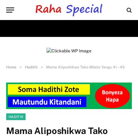
»
»
Home
Hadithi
Mama Aliposhikwa Tako Mbele Yangu 41 – 45
HADITHI
Mama Aliposhikwa Tako