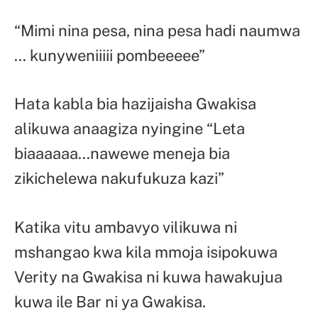
“Mimi nina pesa, nina pesa hadi naumwa
… kunyweniiiii pombeeeee”
Hata kabla bia hazijaisha Gwakisa
alikuwa anaagiza nyingine “Leta
biaaaaaa…nawewe meneja bia
zikichelewa nakufukuza kazi”
Katika vitu ambavyo vilikuwa ni
mshangao kwa kila mmoja isipokuwa
Verity na Gwakisa ni kuwa hawakujua
kuwa ile Bar ni ya Gwakisa.