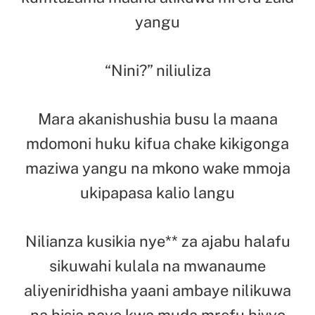
yangu
“Nini?” niliuliza
Mara akanishushia busu la maana
mdomoni huku kifua chake kikigonga
maziwa yangu na mkono wake mmoja
ukipapasa kalio langu
Nilianza kusikia nye** za ajabu halafu
sikuwahi kulala na mwanaume
aliyeniridhisha yaani ambaye nilikuwa
na hisia naye kwa muda mrefu hivyo