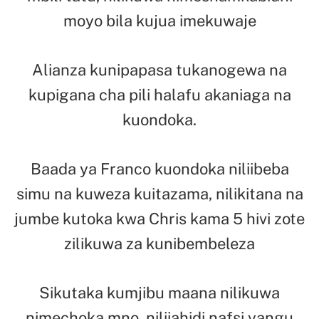
moyo bila kujua imekuwaje
Alianza kunipapasa tukanogewa na
kupigana cha pili halafu akaniaga na
kuondoka.
Baada ya Franco kuondoka niliibeba
simu na kuweza kuitazama, nilikitana na
jumbe kutoka kwa Chris kama 5 hivi zote
zilikuwa za kunibembeleza
Sikutaka kumjibu maana nilikuwa
nimechoka mno, niliiahidi nafsi yangu