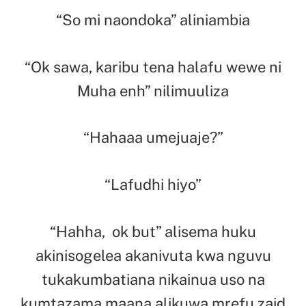
“So mi naondoka” aliniambia
“Ok sawa, karibu tena halafu wewe ni
Muha enh” nilimuuliza
“Hahaaa umejuaje?”
“Lafudhi hiyo”
“Hahha, ok but” alisema huku
akinisogelea akanivuta kwa nguvu
tukakumbatiana nikainua uso na
kumtazama maana alikuwa mrefu zaid