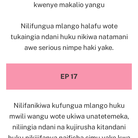
kwenye makalio yangu
Nilifungua mlango halafu wote
tukaingia ndani huku nikiwa natamani
awe serious nimpe haki yake.
EP 17
Nilifanikiwa kufungua mlango huku
mwili wangu wote ukiwa unatetemeka,
niliingia ndani na kujirusha kitandani
huku nikijifanya naificha simu yake kwa