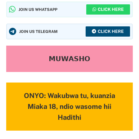
CLICK HERE
JOIN US WHATSAPP
CLICK HERE
JOIN US TELEGRAM
𝗠𝗨𝗪𝗔𝗦𝗛𝗢
ONYO: Wakubwa tu, kuanzia
Miaka 18, ndio wasome hii
Hadithi