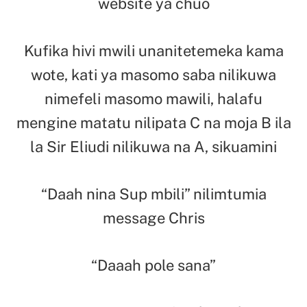
website ya chuo
Kufika hivi mwili unanitetemeka kama
wote, kati ya masomo saba nilikuwa
nimefeli masomo mawili, halafu
mengine matatu nilipata C na moja B ila
la Sir Eliudi nilikuwa na A, sikuamini
“Daah nina Sup mbili” nilimtumia
message Chris
“Daaah pole sana”