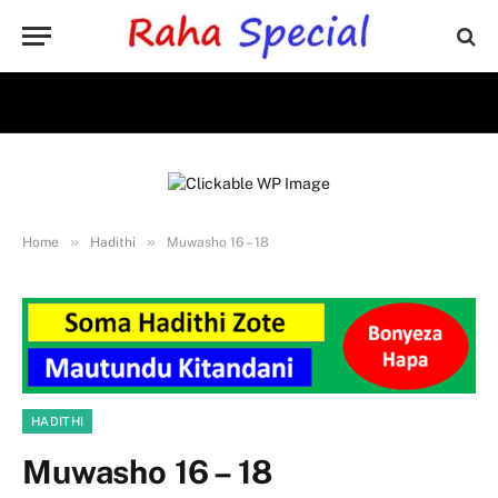
»
»
Home
Hadithi
Muwasho 16 – 18
HADITHI
Muwasho 16 – 18