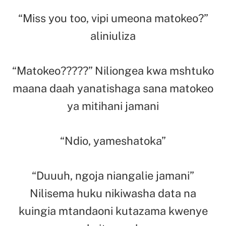
“Miss you too, vipi umeona matokeo?”
aliniuliza
“Matokeo?????” Niliongea kwa mshtuko
maana daah yanatishaga sana matokeo
ya mitihani jamani
“Ndio, yameshatoka”
“Duuuh, ngoja niangalie jamani”
Nilisema huku nikiwasha data na
kuingia mtandaoni kutazama kwenye