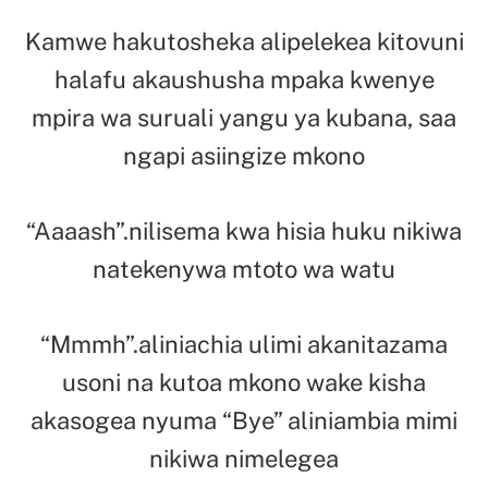
Kamwe hakutosheka alipelekea kitovuni
halafu akaushusha mpaka kwenye
mpira wa suruali yangu ya kubana, saa
ngapi asiingize mkono
“Aaaash”.nilisema kwa hisia huku nikiwa
natekenywa mtoto wa watu
“Mmmh”.aliniachia ulimi akanitazama
usoni na kutoa mkono wake kisha
akasogea nyuma “Bye” aliniambia mimi
nikiwa nimelegea