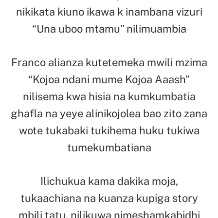
nikikata kiuno ikawa k inambana vizuri
“Una uboo mtamu” nilimuambia
Franco alianza kutetemeka mwili mzima
“Kojoa ndani mume Kojoa Aaash”
nilisema kwa hisia na kumkumbatia
ghafla na yeye alinikojolea bao zito zana
wote tukabaki tukihema huku tukiwa
tumekumbatiana
Ilichukua kama dakika moja,
tukaachiana na kuanza kupiga story
mbili tatu, nilikuwa nimeshamkabidhi