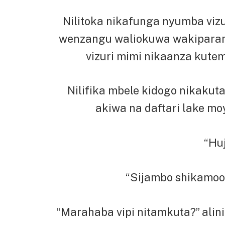
Nilitoka nikafunga nyumba viz
wenzangu waliokuwa wakiparang
vizuri mimi nikaanza kut
Nilifika mbele kidogo nikak
akiwa na daftari lake m
“Hu
“Sijambo shikamoo
“Marahaba vipi nitamkuta?” alin