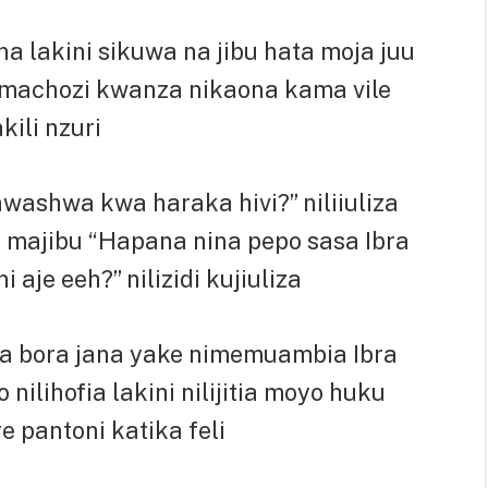
a lakini sikuwa na jibu hata moja juu
na machozi kwanza nikaona kama vile
kili nzuri
awashwa kwa haraka hivi?” niliiuliza
 majibu “Hapana nina pepo sasa Ibra
 aje eeh?” nilizidi kujiuliza
mea bora jana yake nimemuambia Ibra
nilihofia lakini nilijitia moyo huku
 pantoni katika feli