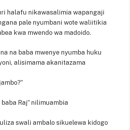
uri halafu nikawasalimia wapangaji
ana pale nyumbani wote waliitikia
embea kwa mwendo wa madoido.
utana na baba mwenye nyumba huku
oyoni, alisimama akanitazama
jambo?”
 baba Raj” nilimuambia
iuliza swali ambalo sikuelewa kidogo