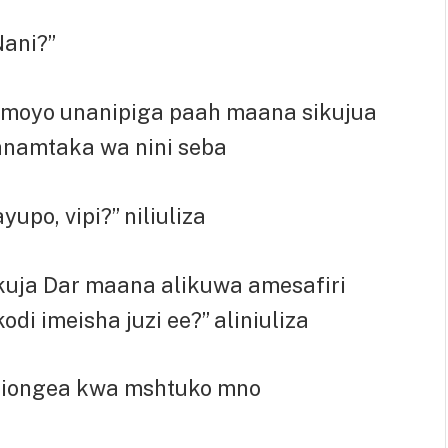
Nani?”
o moyo unanipiga paah maana sikujua
namtaka wa nini seba
po, vipi?” niliuliza
kuja Dar maana alikuwa amesafiri
di imeisha juzi ee?” aliniuliza
iliongea kwa mshtuko mno