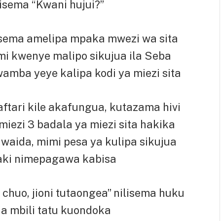
lisema “Kwani hujui?”
sema amelipa mpaka mwezi wa sita
mi kwenye malipo sikujua ila Seba
amba yeye kalipa kodi ya miezi sita
ftari kile akafungua, kutazama hivi
iezi 3 badala ya miezi sita hakika
waida, mimi pesa ya kulipa sikujua
baki nimepagawa kabisa
huo, jioni tutaongea” nilisema huku
ja mbili tatu kuondoka