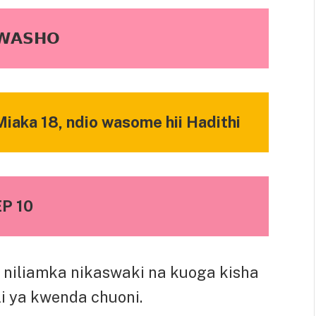
𝗔𝗦𝗛𝗢
iaka 18, ndio wasome hii Hadithi
EP 10
niliamka nikaswaki na kuoga kisha
li ya kwenda chuoni.