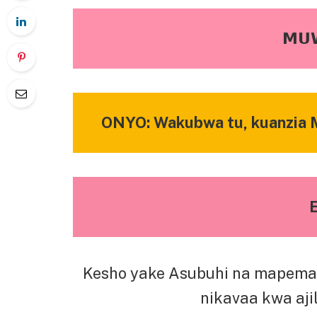
𝗠𝗨
ONYO: Wakubwa tu, kuanzia M
Kesho yake Asubuhi na mapema 
nikavaa kwa aji