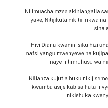
Nilimuacha mzee akiniangalia san
yake, Nilijikuta nikitiririkwa 
sina a
“Hivi Diana kwanini siku hizi un
nafsi yangu mwenyewe na kujipa
naye nilimruhusu wa nini
Nilianza kujutia huku nikijise
kwamba asije kabisa hata hivyo 
nikishuka kwenye