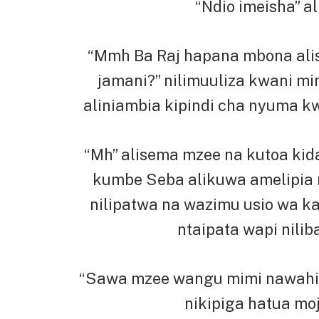
“Ndio imeisha” a
“Mmh Ba Raj hapana mbona ali
jamani?” nilimuuliza kwani mi
aliniambia kipindi cha nyuma kw
“Mh” alisema mzee na kutoa kida
kumbe Seba alikuwa amelipia m
nilipatwa na wazimu usio wa ka
ntaipata wapi nili
“Sawa mzee wangu mimi nawahi c
nikipiga hatua mo