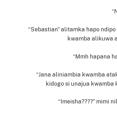
“
“Sebastian” alitamka hapo ndip
kwamba alikuwa a
“Mmh hapana hayu
“Jana aliniambia kwamba ata
kidogo si unajua kwamba ko
“Imeisha????” mimi n