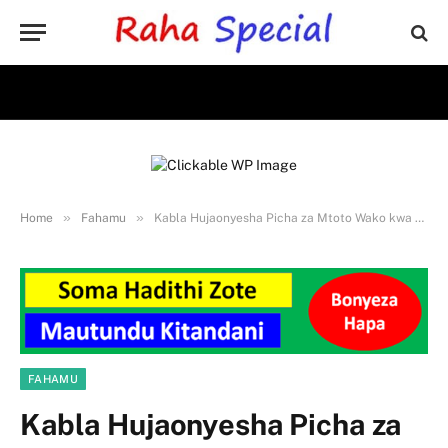
»
»
Home
Fahamu
Kabla Hujaonyesha Picha za Mtoto Wako kwa Watu au Mitandaoni, Soma hii kwanza
FAHAMU
Kabla Hujaonyesha Picha za