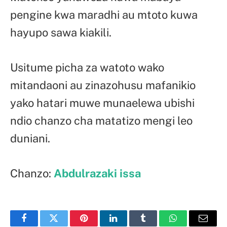
pengine kwa maradhi au mtoto kuwa
hayupo sawa kiakili.
Usitume picha za watoto wako
mitandaoni au zinazohusu mafanikio
yako hatari muwe munaelewa ubishi
ndio chanzo cha matatizo mengi leo
duniani.
Chanzo:
Abdulrazaki issa
Facebook
Twitter
Pinterest
LinkedIn
Tumblr
WhatsApp
Email