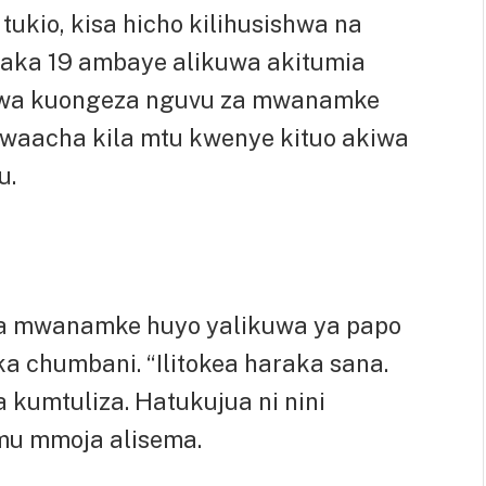
tukio, kisa hicho kilihusishwa na
ka 19 ambaye alikuwa akitumia
diwa kuongeza nguvu za mwanamke
liwaacha kila mtu kwenye kituo akiwa
u.
a mwanamke huyo yalikuwa ya papo
ka chumbani. “Ilitokea haraka sana.
kumtuliza. Hatukujua ni nini
mu mmoja alisema.