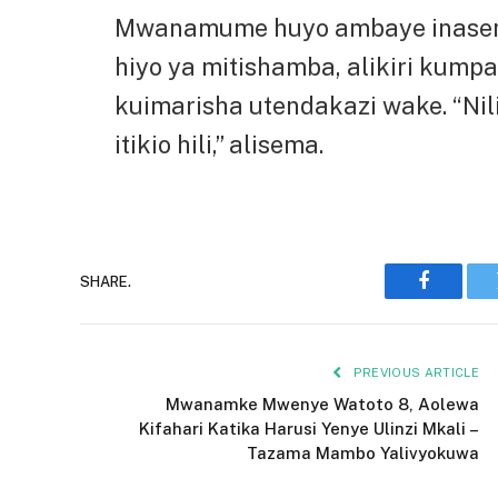
Mwanamume huyo ambaye inaseme
hiyo ya mitishamba, alikiri kump
kuimarisha utendakazi wake. “Nili
itikio hili,” alisema.
SHARE.
Faceboo
PREVIOUS ARTICLE
Mwanamke Mwenye Watoto 8, Aolewa
Kifahari Katika Harusi Yenye Ulinzi Mkali –
Tazama Mambo Yalivyokuwa