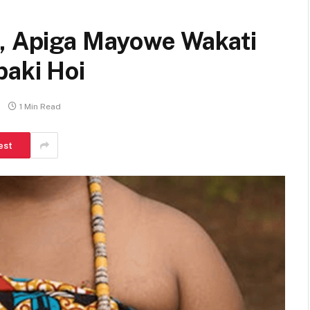
0, Apiga Mayowe Wakati
baki Hoi
1 Min Read
est