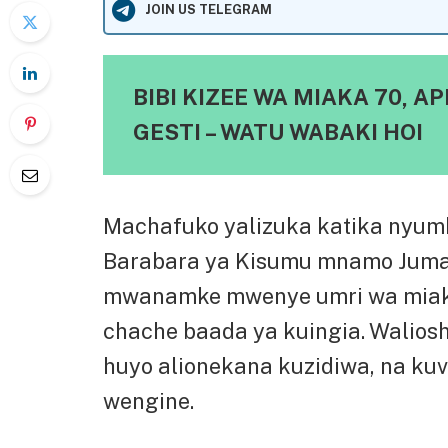
JOIN US TELEGRAM
BIBI KIZEE WA MIAKA 70, 
GESTI – WATU WABAKI HOI
Machafuko yalizuka katika nyumba
Barabara ya Kisumu mnamo Jumat
mwanamke mwenye umri wa miak
chache baada ya kuingia. Wali
huyo alionekana kuzidiwa, na kuv
wengine.