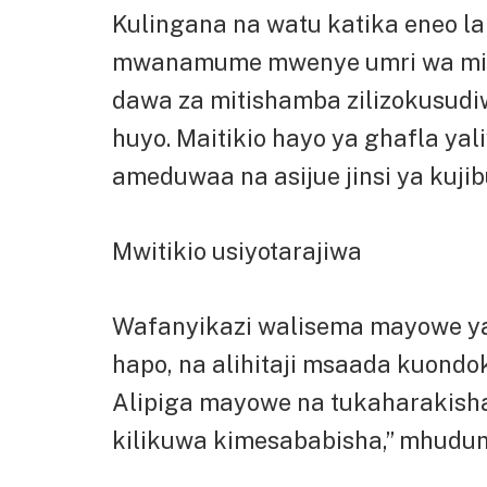
Kulingana na watu katika eneo la 
mwanamume mwenye umri wa mia
dawa za mitishamba zilizokusu
huyo. Maitikio hayo ya ghafla ya
ameduwaa na asijue jinsi ya kujib
Mwitikio usiyotarajiwa
Wafanyikazi walisema mayowe y
hapo, na alihitaji msaada kuondo
Alipiga mayowe na tukaharakisha 
kilikuwa kimesababisha,” mhudu