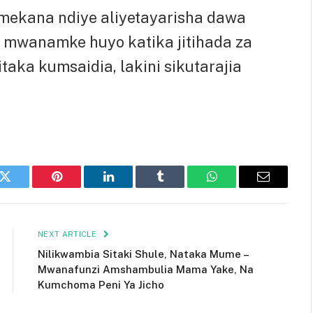
kana ndiye aliyetayarisha dawa
a mwanamke huyo katika jitihada za
taka kumsaidia, lakini sikutarajia
k
Twitter
Pinterest
LinkedIn
Tumblr
WhatsApp
Email
NEXT ARTICLE
Nilikwambia Sitaki Shule, Nataka Mume –
Mwanafunzi Amshambulia Mama Yake, Na
Kumchoma Peni Ya Jicho