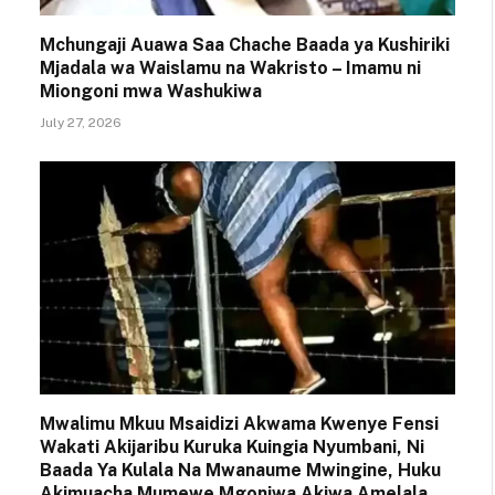
Mchungaji Auawa Saa Chache Baada ya Kushiriki
Mjadala wa Waislamu na Wakristo – Imamu ni
Miongoni mwa Washukiwa
July 27, 2026
Mwalimu Mkuu Msaidizi Akwama Kwenye Fensi
Wakati Akijaribu Kuruka Kuingia Nyumbani, Ni
Baada Ya Kulala Na Mwanaume Mwingine, Huku
Akimuacha Mumewe Mgonjwa Akiwa Amelala