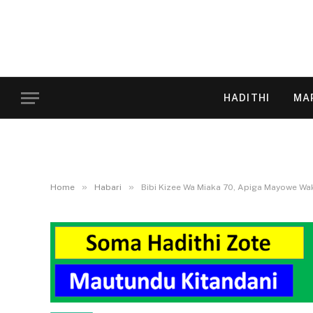
HADITHI
MA
»
»
Home
Habari
Bibi Kizee Wa Miaka 70, Apiga Mayowe Wak