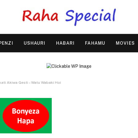
PENZI
USHAURI
HABARI
FAHAMU
MOVIES
ati Akiwa Gesti – Watu Wabaki Hoi