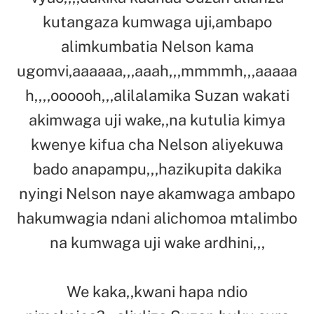
kutangaza kumwaga uji,ambapo
alimkumbatia Nelson kama
ugomvi,aaaaaa,,,aaah,,,mmmmh,,,aaaaa
h,,,,oooooh,,,alilalamika Suzan wakati
akimwaga uji wake,,na kutulia kimya
kwenye kifua cha Nelson aliyekuwa
bado anapampu,,,hazikupita dakika
nyingi Nelson naye akamwaga ambapo
hakumwagia ndani alichomoa mtalimbo
na kumwaga uji wake ardhini,,,
We kaka,,kwani hapa ndio