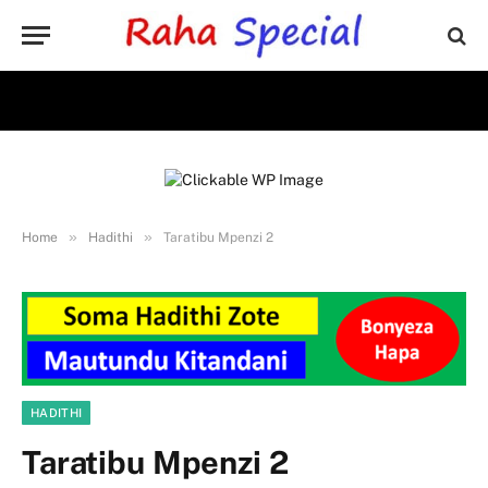
»
»
Home
Hadithi
Taratibu Mpenzi 2
HADITHI
Taratibu Mpenzi 2