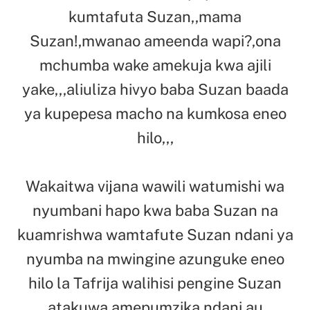
kumtafuta Suzan,,mama
Suzan!,mwanao ameenda wapi?,ona
mchumba wake amekuja kwa ajili
yake,,,aliuliza hivyo baba Suzan baada
ya kupepesa macho na kumkosa eneo
hilo,,,
Wakaitwa vijana wawili watumishi wa
nyumbani hapo kwa baba Suzan na
kuamrishwa wamtafute Suzan ndani ya
nyumba na mwingine azunguke eneo
hilo la Tafrija walihisi pengine Suzan
atakuwa amepumzika ndani au