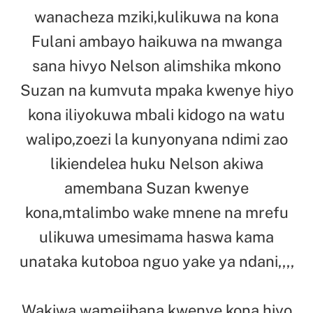
wanacheza mziki,kulikuwa na kona
Fulani ambayo haikuwa na mwanga
sana hivyo Nelson alimshika mkono
Suzan na kumvuta mpaka kwenye hiyo
kona iliyokuwa mbali kidogo na watu
walipo,zoezi la kunyonyana ndimi zao
likiendelea huku Nelson akiwa
amembana Suzan kwenye
kona,mtalimbo wake mnene na mrefu
ulikuwa umesimama haswa kama
unataka kutoboa nguo yake ya ndani,,,,
Wakiwa wamejibana kwenye kona hiyo