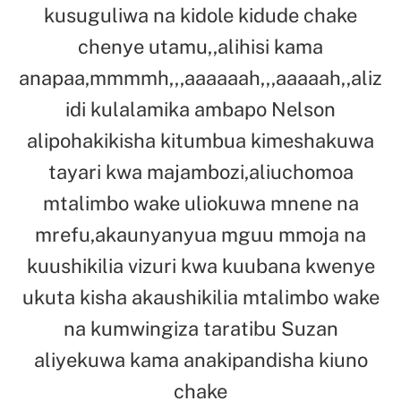
kusuguliwa na kidole kidude chake
chenye utamu,,alihisi kama
anapaa,mmmmh,,,aaaaaah,,,aaaaah,,aliz
idi kulalamika ambapo Nelson
alipohakikisha kitumbua kimeshakuwa
tayari kwa majambozi,aliuchomoa
mtalimbo wake uliokuwa mnene na
mrefu,akaunyanyua mguu mmoja na
kuushikilia vizuri kwa kuubana kwenye
ukuta kisha akaushikilia mtalimbo wake
na kumwingiza taratibu Suzan
aliyekuwa kama anakipandisha kiuno
chake