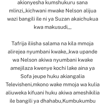
akionyesha kumshukuru sana
mlinzi,,kichwani mwake Nelson alijua
wazi bangili ile ni ya Suzan akaichukua
kwa makusudi,,,
Tafrija iliisha salama na kila mmoja
alirejea nyumbani kwake,,kwa upande
wa Nelson akiwa nyumbani kwake
amejilaza kwenye kochi lake aina ya
Sofa jeupe huku akiangalia
Televisheni,mkono wake mmoja wa kulia
aliuweka kifuani huku akiwa ameshikilia
ile bangili ya dhahabu,Kumbukumbu