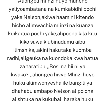
Aliongea mlinzi huyo maneno
yaliyoambatana na kumkabidhi pochi
yake Nelson,akiwa haamini kitendo
hicho alimwachia mlinzi na kuanza
kuikagua pochi yake,alipoona kila kitu
kiko sawa,kiubinadamu aibu
ilimshika,lakini hakutaka kuomba
radhi,aligeuka na kuondoka kwa hatua
za taratibu,,,Bosi na hii ni ya
kwako?,,,aliongea hivyo Mlinzi huyo
huku akimwonyesha ile bangili ya
dhahabu ambapo Nelson alipoiona
alishtuka na kukubali haraka huku