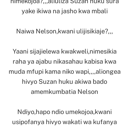
nimekojoa?,,,aliuliza Suzan huku sura
yake ikiwa na jasho kwa mbali
Naiwa Nelson,kwani ulijisikiaje?,,,
Yaani sijajielewa kwakweli,nimesikia
raha ya ajabu nikasahau kabisa kwa
muda mfupi kama niko wapi,,,,aliongea
hivyo Suzan huku akiwa bado
amemkumbatia Nelson
Ndiyo,hapo ndio umekojoa,kwani
usipofanya hivyo wakati wa kufanya