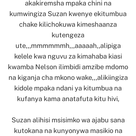
akakiremsha mpaka chini na
kumwingiza Suzan kwenye ekitumbua
chake kilichokuwa kimeshaanza
kutengeza
ute,,,mmmmmmh,,,aaaaah,,alipiga
kelele kwa nguvu za kimahaba kiasi
kwamba Nelson ilimbidi amzibe mdomo
na kiganja cha mkono wake,,,alikiingiza
kidole mpaka ndani ya kitumbua na
kufanya kama anatafuta kitu hivi,
Suzan alihisi msisimko wa ajabu sana
kutokana na kunyonywa masikio na