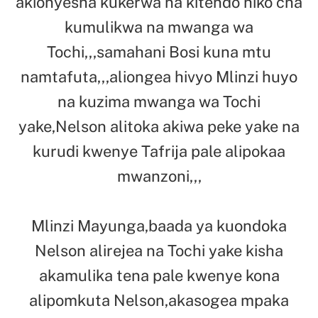
akionyesha kukerwa na kitendo hiko cha
kumulikwa na mwanga wa
Tochi,,,samahani Bosi kuna mtu
namtafuta,,,aliongea hivyo Mlinzi huyo
na kuzima mwanga wa Tochi
yake,Nelson alitoka akiwa peke yake na
kurudi kwenye Tafrija pale alipokaa
mwanzoni,,,
Mlinzi Mayunga,baada ya kuondoka
Nelson alirejea na Tochi yake kisha
akamulika tena pale kwenye kona
alipomkuta Nelson,akasogea mpaka