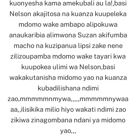
kuonyesha kama amekubali au la!,basi
Nelson akajitosa na kuanza kuupeleka
mdomo wake ambapo alipokuwa
anaukaribia alimwona Suzan akifumba
macho na kuzipanua lipsi zake nene
zilizoupamba mdomo wake tayari kwa
kuupokea ulimi wa Nelson,basi
wakakutanisha midomo yao na kuanza
kubadilishana ndimi
zao,mmmmmnmywa,,,,,mmmmmnywaa
aa,,ilisikika milio hiyo wakati ndimi zao
zikiwa zinagombana ndani ya midomo
yao,,,