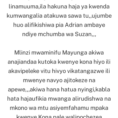
linamuuma,ila hakuna haja ya kwenda
kumwangalia atakuwa sawa tu,,ujumbe
huo alifikishiwa pia Adrian ambaye
ndiye mchumba wa Suzan,,,
Mlinzi mwaminifu Mayunga akiwa
anajiandaa kutoka kwenye kona hiyo ili
akavipeleke vitu hivyo vikatangazwe ili
mwenye navyo ajitokeze na
apewe,,,akiwa hana hatua nyingi,kabla
hata hajaufikia mwanga alirudishwa na
mkono wa mtu asiyemfahamu mpaka
kwenye Kona pale walipochezea