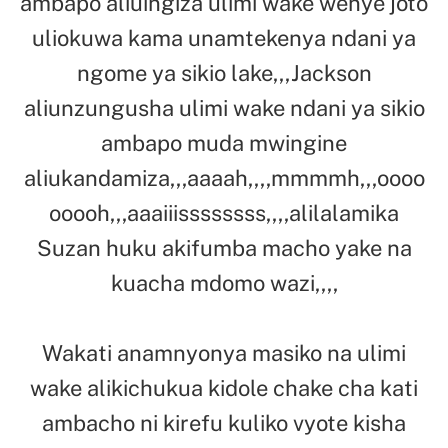
ambapo aliuingiza ulimi wake wenye joto
uliokuwa kama unamtekenya ndani ya
ngome ya sikio lake,,,Jackson
aliunzungusha ulimi wake ndani ya sikio
ambapo muda mwingine
aliukandamiza,,,aaaah,,,,mmmmh,,,oooo
ooooh,,,aaaiiissssssss,,,,alilalamika
Suzan huku akifumba macho yake na
kuacha mdomo wazi,,,,
Wakati anamnyonya masiko na ulimi
wake alikichukua kidole chake cha kati
ambacho ni kirefu kuliko vyote kisha