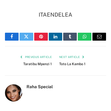
ITAENDELEA
Facebook
Twitter
Pinterest
LinkedIn
Tumblr
WhatsApp
Email
PREVIOUS ARTICLE
NEXT ARTICLE
Taratibu Mpenzi 1
Toto La Kambo 1
Raha Special