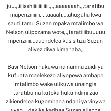
juu,,,iiiisshiiiiiiiiiiiii,,,,,aaaaaaah,,,taratibu
mapenziiiiiiii,,,,,aaaah,,,,aliugulia kwa
sauti tamu Suzan mpaka mtalimbo wa
Nelson ulipozama wote,,,taratiiiibuuuuu
mpenziiiii,,,aliendelea kusisitiza Suzan
aliyezidiwa kimahaba,,
Basi Nelson hakuwa na namna zaidi ya
kufuata maelekezo aliyopewa ambapo
mtalimbo wake ulikuwa unaingia
taratibu na kutoka huku ndimi zao
zikiendelea kugombana ndani ya vinywa
vyao,,,,dakika kadhaa Suzan alianza