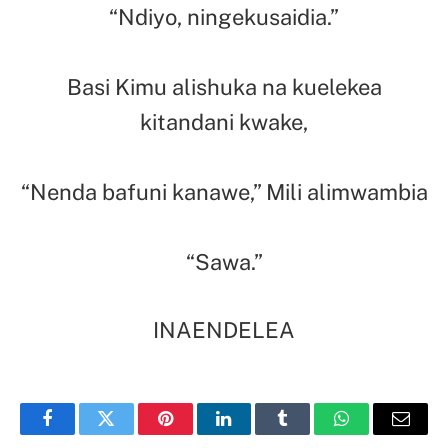
“Ndiyo, ningekusaidia.”
Basi Kimu alishuka na kuelekea
kitandani kwake,
“Nenda bafuni kanawe,” Mili alimwambia
“Sawa.”
INAENDELEA
Facebook
Twitter
Pinterest
LinkedIn
Tumblr
WhatsApp
Email