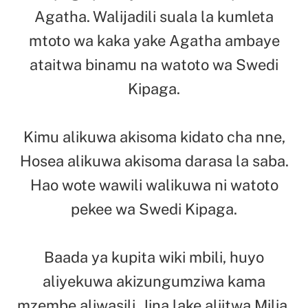
Agatha. Walijadili suala la kumleta
mtoto wa kaka yake Agatha ambaye
ataitwa binamu na watoto wa Swedi
Kipaga.
Kimu alikuwa akisoma kidato cha nne,
Hosea alikuwa akisoma darasa la saba.
Hao wote wawili walikuwa ni watoto
pekee wa Swedi Kipaga.
Baada ya kupita wiki mbili, huyo
aliyekuwa akizungumziwa kama
mzembe aliwasili. Jina lake aliitwa Milia,