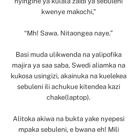
nyingine ya kulala zaidi ya sebuleni
kwenye makochi,”
“Mh! Sawa. Nitaongea naye.”
Basi muda ulikwenda na yalipofika
majira ya saa saba, Swedi aliamka na
kukosa usingizi, akainuka na kuelekea
sebuleni ili achukue kitendea kazi
chake(laptop).
Alitoka akiwa na bukta yake nyepesi
mpaka sebuleni, e bwana eh! Mili