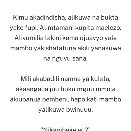
Kimu akadindisha, alikuwa na bukta
yake fupi. Alimtamani kupita maelezo.
Alivumilia lakini kama ujuavyo yale
mambo yakishatafuna akili yanakuwa
na nguvu sana.
Mili akabadili namna ya kulala,
akaangalia juu huku mguu mmoja
akiupanua pembeni, hapo kati mambo
yalikuwa bwinuuu.
“Nikambake au?”