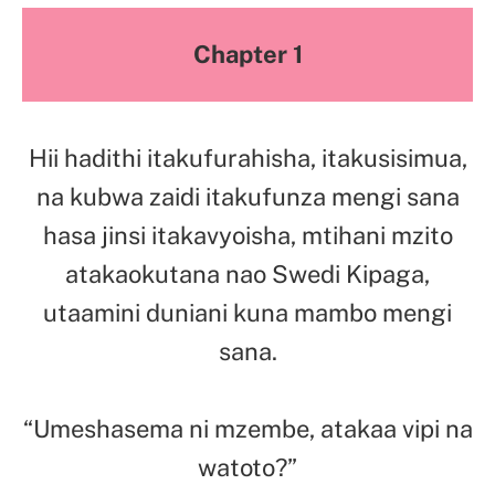
Chapter 1
Hii hadithi itakufurahisha, itakusisimua,
na kubwa zaidi itakufunza mengi sana
hasa jinsi itakavyoisha, mtihani mzito
atakaokutana nao Swedi Kipaga,
utaamini duniani kuna mambo mengi
sana.
“Umeshasema ni mzembe, atakaa vipi na
watoto?”