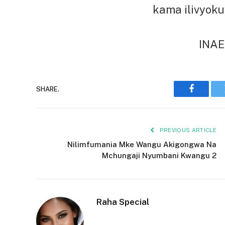
kama ilivyok
INA
SHARE.
Faceboo
PREVIOUS ARTICLE
Nilimfumania Mke Wangu Akigongwa Na
Mchungaji Nyumbani Kwangu 2
Raha Special