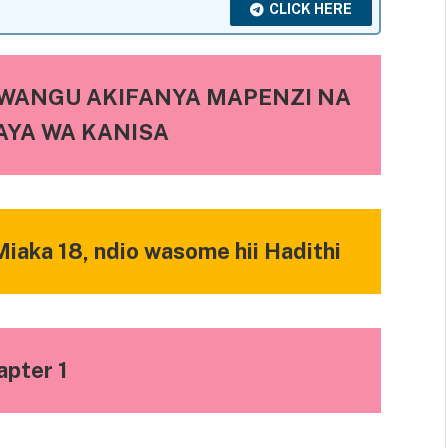
CLICK HERE
 WANGU AKIFANYA MAPENZI NA
YA WA KANISA
iaka 18, ndio wasome hii Hadithi
apter 1