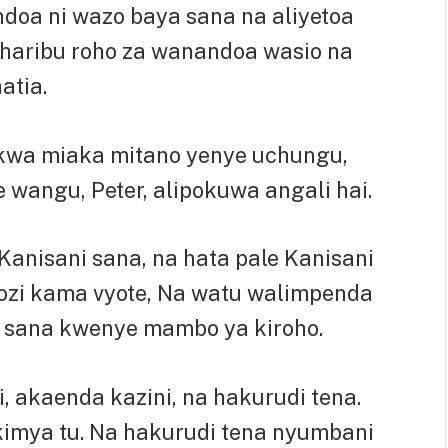
ndoa ni wazo baya sana na aliyetoa
uharibu roho za wanandoa wasio na
atia.
 kwa miaka mitano yenye uchungu,
 wangu, Peter, alipokuwa angali hai.
anisani sana, na hata pale Kanisani
ozi kama vyote, Na watu walimpenda
a sana kwenye mambo ya kiroho.
 akaenda kazini, na hakurudi tena.
kimya tu. Na hakurudi tena nyumbani