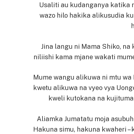
Usaliti au kudanganya katika 
wazo hilo hakika alikusudia k
h
Jina langu ni Mama Shiko, na
niliishi kama mjane wakati mume
Mume wangu alikuwa ni mtu wa K
kwetu alikuwa na vyeo vya Uong
kweli kutokana na kujitum
Aliamka Jumatatu moja asubuhi,
Hakuna simu, hakuna kwaheri – 