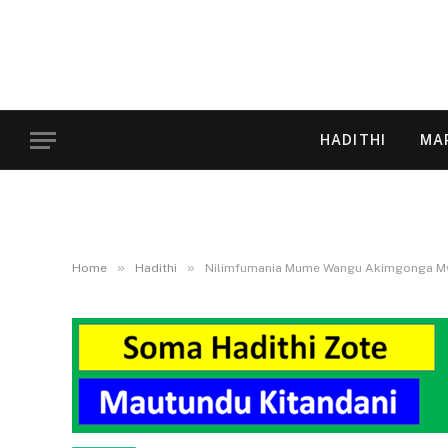
HADITHI
MA
»
»
Home
Hadithi
Nilimfumania Mume Wangu Akimgonga Mw