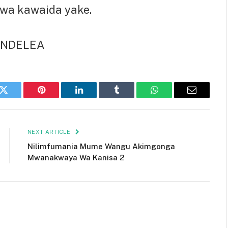
uwa kawaida yake.
ENDELEA
k
Twitter
Pinterest
LinkedIn
Tumblr
WhatsApp
Email
NEXT ARTICLE
Nilimfumania Mume Wangu Akimgonga
Mwanakwaya Wa Kanisa 2