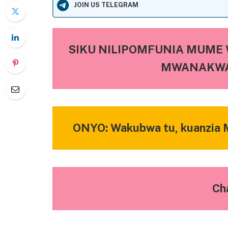
JOIN US TELEGRAM
SIKU NILIPOMFUNIA MUME
MWANAKWA
ONYO: Wakubwa tu, kuanzia M
Ch