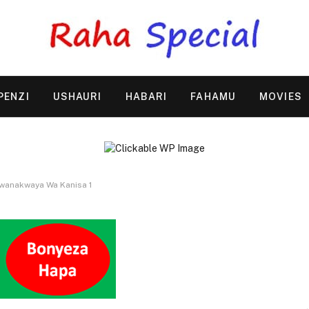
PENZI
USHAURI
HABARI
FAHAMU
MOVIES
anakwaya Wa Kanisa 1