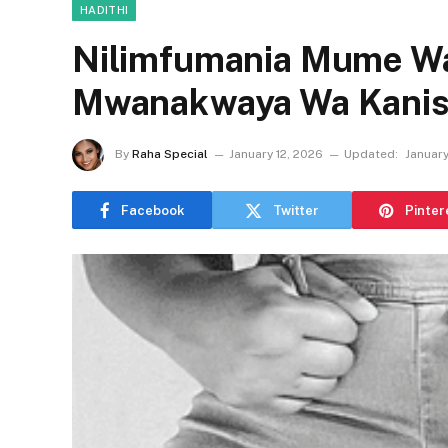
HADITHI
Nilimfumania Mume W
Mwanakwaya Wa Kanis
By
Raha Special
January 12, 2026
Updated:
January
Facebook
Twitter
Pinter