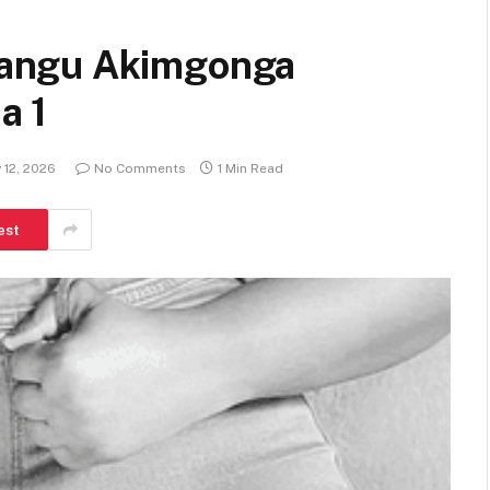
angu Akimgonga
a 1
 12, 2026
No Comments
1 Min Read
est