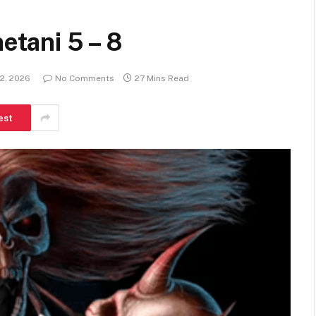
hetani 5 – 8
 2, 2026
No Comments
27 Mins Read
est