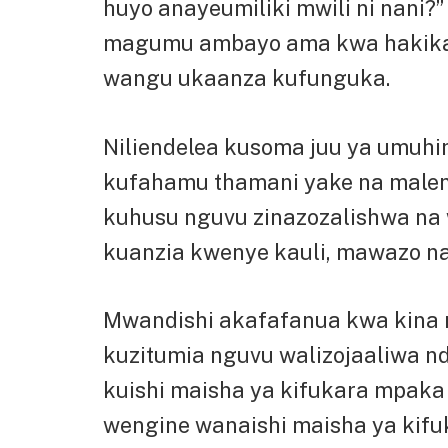
huyo anayeumiliki mwili ni nani?
magumu ambayo ama kwa hakika y
wangu ukaanza kufunguka.
Niliendelea kusoma juu ya umuhi
kufahamu thamani yake na malen
kuhusu nguvu zinazozalishwa na 
kuanzia kwenye kauli, mawazo n
Mwandishi akafafanua kwa kina
kuzitumia nguvu walizojaaliwa nda
kuishi maisha ya kifukara mpaka
wengine wanaishi maisha ya kifuk