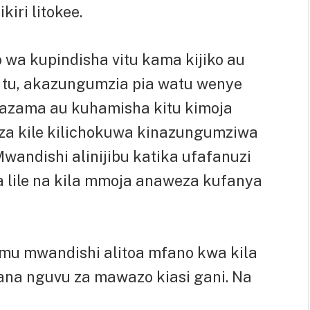
kiri litokee.
wa kupindisha vitu kama kijiko au
tu, akazungumzia pia watu wenye
tazama au kuhamisha kitu kimoja
iza kile kilichokuwa kinazungumziwa
andishi alinijibu katika ufafanuzi
 lile na kila mmoja anaweza kufanya
mu mwandishi alitoa mfano kwa kila
ana nguvu za mawazo kiasi gani. Na