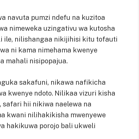
awa navuta pumzi ndefu na kuzitoa
iwa nimeweka uzingativu wa kutosha
ile, nilishangaa nikijihisi kitu tofauti
kawa ni kama nimehama kwenye
 mahali nisipopajua.
nguka sakafuni, nikawa nafikicha
a kwenye ndoto. Nilikaa vizuri kisha
 safari hii nikiwa naelewa na
ma kwani nilihakikisha mwenyewe
a hakikuwa porojo bali ukweli