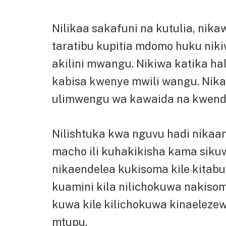
Nilikaa sakafuni na kutulia, nik
taratibu kupitia mdomo huku nik
akilini mwangu. Nikiwa katika hali 
kabisa kwenye mwili wangu. Ni
ulimwengu wa kawaida na kwenda
Nilishtuka kwa nguvu hadi nikaa
macho ili kuhakikisha kama sikuw
nikaendelea kukisoma kile kitabu,
kuamini kila nilichokuwa nakiso
kuwa kile kilichokuwa kinaelezew
mtupu.