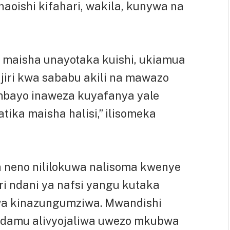
naoishi kifahari, wakila, kunywa na
 maisha unayotaka kuishi, ukiamua
ajiri kwa sababu akili na mawazo
mbayo inaweza kuyafanya yale
tika maisha halisi,” ilisomeka
a neno nililokuwa nalisoma kwenye
ari ndani ya nafsi yangu kutaka
wa kinazungumziwa. Mwandishi
inadamu alivyojaliwa uwezo mkubwa