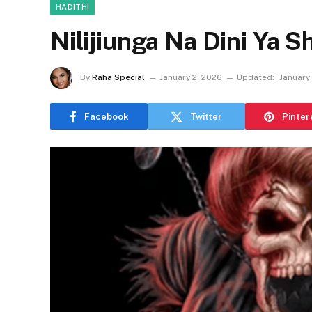
HADITHI
Nilijiunga Na Dini Ya S
By
Raha Special
January 2, 2026
Updated:
January
Facebook
Twitter
Pinter