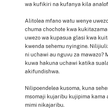
wa kufikiri na kufanya kila analofi
Alitolea mfano watu wenye uwezo 
chuma chochote kwa kukitazama 
uwezo wa kupasua glasi kwa kui
kwenda sehemu nyingine. Nilijiul
ni uchawi au nguvu za mawazo? Mw
kuwa hakuna uchawi katika suala
akifundishwa.
Nilipoendelea kusoma, kuna sehe
msomaji kujaribu kujipima kama 
mimi nikajaribu.