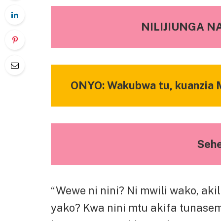
NILIJIUNGA NA
ONYO: Wakubwa tu, kuanzia M
Sehe
“Wewe ni nini? Ni mwili wako, akil
yako? Kwa nini mtu akifa tunasem