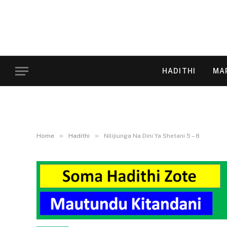
HADITHI
MA
»
»
Home
Hadithi
Nilijiunga Na Dini Ya Shetani 5 – 8