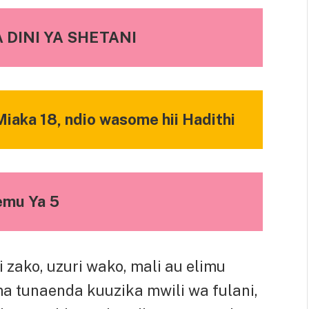
 DINI YA SHETANI
iaka 18, ndio wasome hii Hadithi
mu Ya 5
i zako, uzuri wako, mali au elimu
a tunaenda kuuzika mwili wa fulani,