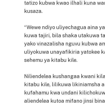
tatizo kubwa kwao ilhali kuna wa
kusaza.
“Wewe ndiyo uliyechagua aina ya
kuwa tajiri, bila shaka utakuwa t
yako vinazalisha nguvu kubwa a
uliyokuwa unayafikiria yatokee ka
sehemu ya kitabu kile.
Niliendelea kushangaa kwani kil
kitabu kile, lilikuwa likiniamsha 
kufahamu kwa undani kilichoku
aliendelea kutoa mifano jinsi b