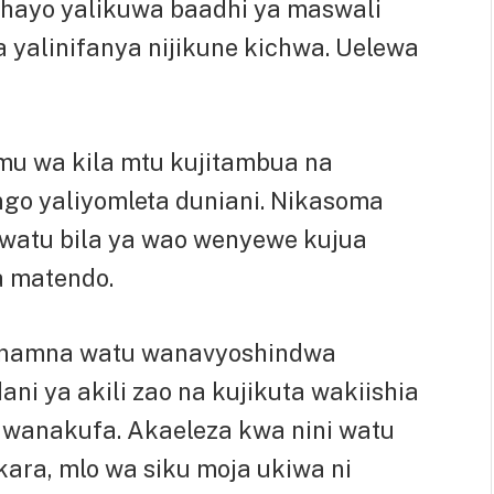
” hayo yalikuwa baadhi ya maswali
alinifanya nijikune kichwa. Uelewa
mu wa kila mtu kujitambua na
go yaliyomleta duniani. Nikasoma
watu bila ya wao wenyewe kujua
a matendo.
 namna watu wanavyoshindwa
ni ya akili zao na kujikuta wakiishia
 wanakufa. Akaeleza kwa nini watu
ara, mlo wa siku moja ukiwa ni