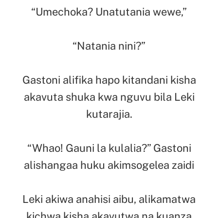
“Umechoka? Unatutania wewe,”
“Natania nini?”
Gastoni alifika hapo kitandani kisha
akavuta shuka kwa nguvu bila Leki
kutarajia.
“Whao! Gauni la kulalia?” Gastoni
alishangaa huku akimsogelea zaidi
Leki akiwa anahisi aibu, alikamatwa
kichwa kisha akavutwa na kuanza