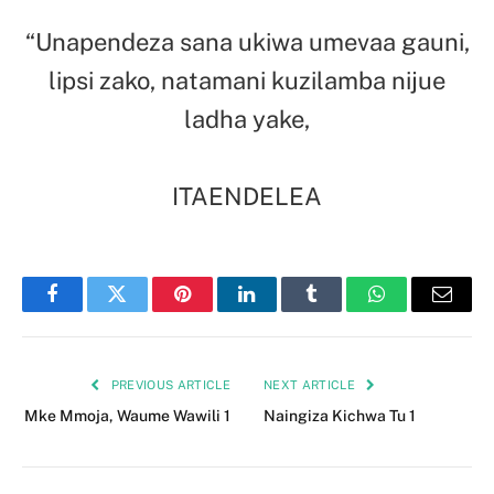
“Unapendeza sana ukiwa umevaa gauni,
lipsi zako, natamani kuzilamba nijue
ladha yake,
ITAENDELEA
Facebook
Twitter
Pinterest
LinkedIn
Tumblr
WhatsApp
Email
PREVIOUS ARTICLE
NEXT ARTICLE
Mke Mmoja, Waume Wawili 1
Naingiza Kichwa Tu 1