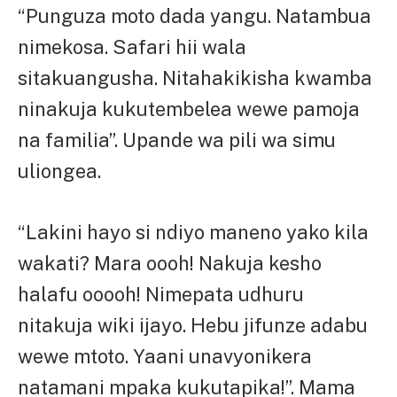
“Punguza moto dada yangu. Natambua
nimekosa. Safari hii wala
sitakuangusha. Nitahakikisha kwamba
ninakuja kukutembelea wewe pamoja
na familia”. Upande wa pili wa simu
uliongea.
“Lakini hayo si ndiyo maneno yako kila
wakati? Mara oooh! Nakuja kesho
halafu ooooh! Nimepata udhuru
nitakuja wiki ijayo. Hebu jifunze adabu
wewe mtoto. Yaani unavyonikera
natamani mpaka kukutapika!”. Mama