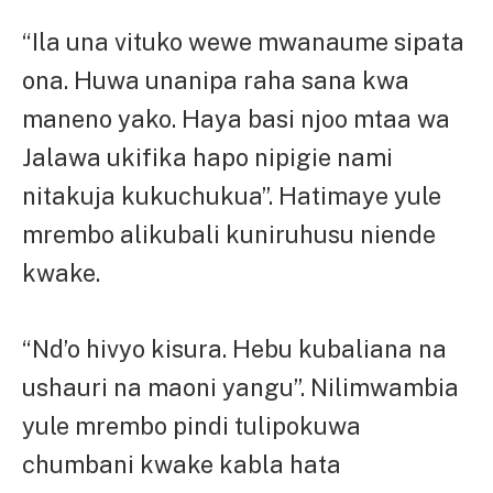
“Ila una vituko wewe mwanaume sipata
ona. Huwa unanipa raha sana kwa
maneno yako. Haya basi njoo mtaa wa
Jalawa ukifika hapo nipigie nami
nitakuja kukuchukua”. Hatimaye yule
mrembo alikubali kuniruhusu niende
kwake.
“Nd’o hivyo kisura. Hebu kubaliana na
ushauri na maoni yangu”. Nilimwambia
yule mrembo pindi tulipokuwa
chumbani kwake kabla hata