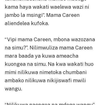
kama haya wakati waelewa wazi ni
jambo la msingi”. Mama Careen
aliendelea kufoka.
“Vipi mama Careen, mbona wazozana
na simu?”. Nilimwuliza mama Careen
mara baada ya kuwa ameacha
kuongea na simu. Na kwa wakati huo
mimi nilikuwa nimetoka chumbani
ambako nilikuwa nikijiswafi mwili
wangu.
“Nilikuwa naongea na mdogo wangu”.