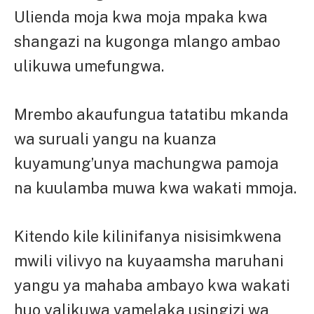
Ulienda moja kwa moja mpaka kwa
shangazi na kugonga mlango ambao
ulikuwa umefungwa.
Mrembo akaufungua tatatibu mkanda
wa suruali yangu na kuanza
kuyamung’unya machungwa pamoja
na kuulamba muwa kwa wakati mmoja.
Kitendo kile kilinifanya nisisimkwena
mwili vilivyo na kuyaamsha maruhani
yangu ya mahaba ambayo kwa wakati
huo yalikuwa yamelaka usingizi wa