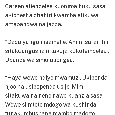
Careen aliendelea kuongoa huku sasa
akionesha dhahiri kwamba alikuwa
amepandwa na jazba.
“Dada yangu nisamehe. Amini safari hii
sitakuangusha nitakuja kukutembelea”.
Upande wa simu uliongea.
“Haya wewe ndiye mwamuzi. Ukipenda
njoo na usipopenda usije. Mimi
sitakuwa na neno nawe kuanzia sasa.
Wewe si mtoto mdogo wa kushinda
tunakumbushana mambo madogo