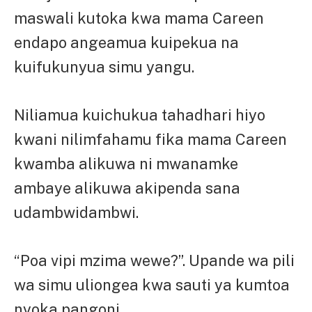
maswali kutoka kwa mama Careen
endapo angeamua kuipekua na
kuifukunyua simu yangu.
Niliamua kuichukua tahadhari hiyo
kwani nilimfahamu fika mama Careen
kwamba alikuwa ni mwanamke
ambaye alikuwa akipenda sana
udambwidambwi.
“Poa vipi mzima wewe?”. Upande wa pili
wa simu uliongea kwa sauti ya kumtoa
nyoka pangoni.