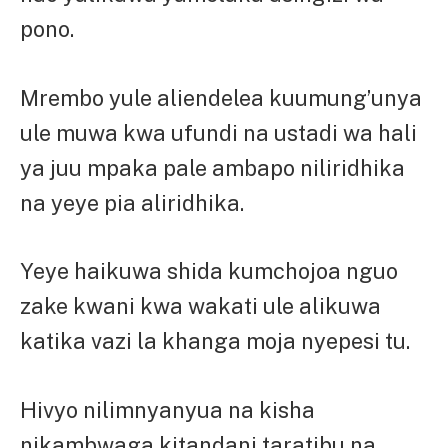
pono.
Mrembo yule aliendelea kuumung’unya
ule muwa kwa ufundi na ustadi wa hali
ya juu mpaka pale ambapo niliridhika
na yeye pia aliridhika.
Yeye haikuwa shida kumchojoa nguo
zake kwani kwa wakati ule alikuwa
katika vazi la khanga moja nyepesi tu.
Hivyo nilimnyanyua na kisha
nikambwaga kitandani taratibu na