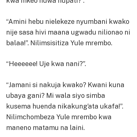
kwa mkeo huwa hupati?”.
“Amini hebu nielekeze nyumbani kwako
nije sasa hivi maana ugwadu nilionao ni
balaa!”. Nilimsisitiza Yule mrembo.
“Heeeeee! Uje kwa nani?”.
“Jamani si nakuja kwako? Kwani kuna
ubaya gani? Mi wala siyo simba
kusema huenda nikakung’ata ukafa!”.
Nilimchombeza Yule mrembo kwa
maneno matamu na laini.