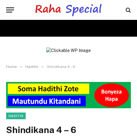
»
»
Home
Hadithi
Shindikana 4 – 6
HADITHI
Shindikana 4 – 6