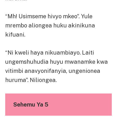
“Mh! Usimseme hivyo mkeo”. Yule
mrembo aliongea huku akinikuna
kifuani.
“Ni kweli haya nikuambiayo. Laiti
ungemshuhudia huyu mwanamke kwa
vitimbi anavyonifanyia, ungenionea
huruma”. Niliongea.
Sehemu Ya 5