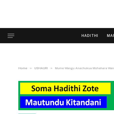
HADITHI
MA
»
»
Home
USHAURI
Mume Wangu Anachukua Mshahara Wan