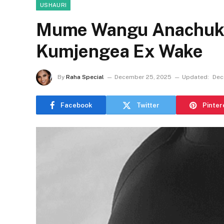
USHAURI
Mume Wangu Anachuk
Kumjengea Ex Wake
By
Raha Special
December 25, 2025
Updated:
Dec
Facebook
Twitter
Pinter