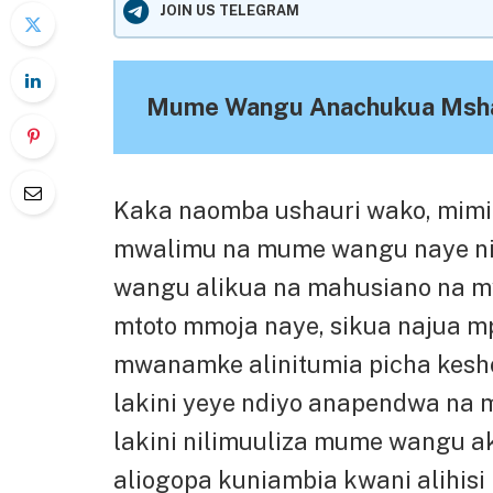
JOIN US TELEGRAM
Mume Wangu Anachukua Msha
Kaka naomba ushauri wako, mimi 
mwalimu na mume wangu naye ni
wangu alikua na mahusiano na
mtoto mmoja naye, sikua najua mp
mwanamke alinitumia picha kesh
lakini yeye ndiyo anapendwa na m
lakini nilimuuliza mume wangu a
aliogopa kuniambia kwani alihis