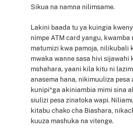
Sikua na namna nilimsame.
Lakini baada tu ya kuingia kwe
nimpe ATM card yangu, kwamba 
matumizi kwa pamoja, nilikubali 
mwaka wanne sasa hivi sijawahi 
mshahara, yaani kila kitu ni la
anasema hana, nikimuuliza pesa
kunipi*ga akiniambia mimi sina 
siulizi pesa zinatoka wapi. Nili
kitabu chako cha Biashara, nik
kuuza mashuka na vitenge.