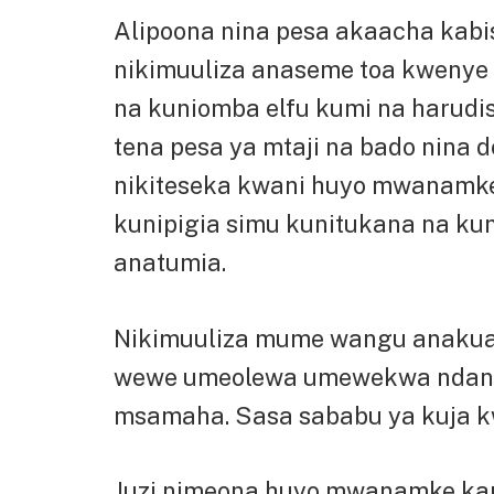
Alipoona nina pesa akaacha kabi
nikimuuliza anaseme toa kwenye 
na kuniomba elfu kumi na harudis
tena pesa ya mtaji na bado nina 
nikiteseka kwani huyo mwanamke
kunipigia simu kunitukana na ku
anatumia.
Nikimuuliza mume wangu anakua a
wewe umeolewa umewekwa ndani,
msamaha. Sasa sababu ya kuja k
Juzi nimeona huyo mwanamke kap