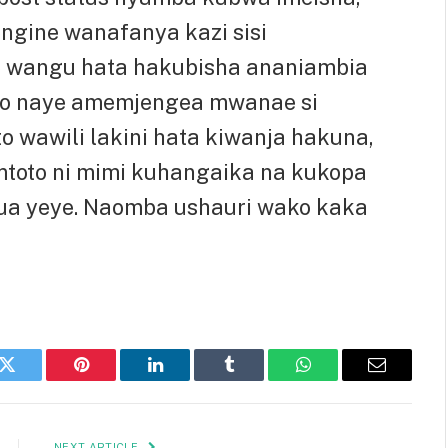
ngine wanafanya kazi sisi
 wangu hata hakubisha ananiambia
o naye amemjengea mwanae si
 wawili lakini hata kiwanja hakuna,
toto ni mimi kuhangaika na kukopa
a yeye. Naomba ushauri wako kaka
k
Twitter
Pinterest
LinkedIn
Tumblr
WhatsApp
Email
NEXT ARTICLE