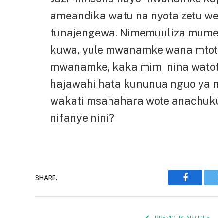
ameandika watu na nyota zetu we
tunajengewa. Nimemuuliza mume
kuwa, yule mwanamke wana mtot
mwanamke, kaka mimi nina watoto
hajawahi hata kununua nguo ya m
wakati msahahara wote anachuku
nifanye nini?
SHARE.
Faceboo
PREVIOUS ARTICLE