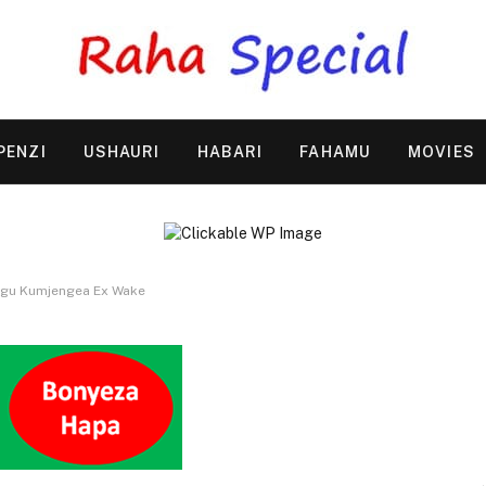
PENZI
USHAURI
HABARI
FAHAMU
MOVIES
gu Kumjengea Ex Wake