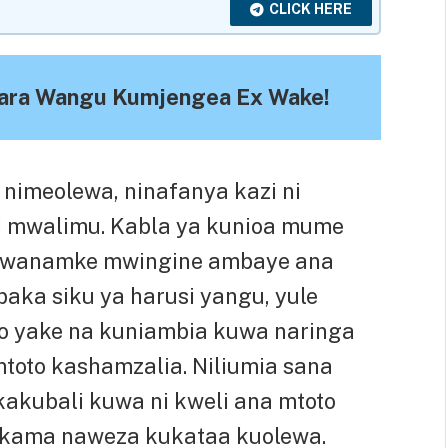
CLICK HERE
ra Wangu Kumjengea Ex Wake!
nimeolewa, ninafanya kazi ni
 mwalimu. Kabla ya kunioa mume
 mwanamke mwingine ambaye ana
aka siku ya harusi yangu, yule
o yake na kuniambia kuwa naringa
toto kashamzalia. Niliumia sana
kakubali kuwa ni kweli ana mtoto
i kama naweza kukataa kuolewa.