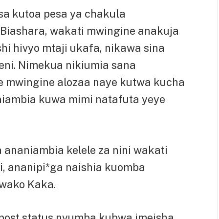
sa kutoa pesa ya chakula
Biashara, wakati mwingine anakuja
hi hivyo mtaji ukafa, nikawa sina
deni. Nimekua nikiumia sana
 mwingine alozaa naye kutwa kucha
niambia kuwa mimi natafuta yeye
naniambia kelele za nini wakati
 ananipi*ga naishia kuomba
wako Kaka.
ost status nyumba kubwa imeisha,