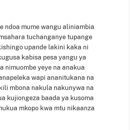
nye ndoa mume wangu aliniambia
msahara tuchanganye tupange
kishingo upande lakini kaka ni
kugusa kabisa pesa yangu ya
zima nimuombe yeye na anakua
 anapeleka wapi ananitukana na
akili mbona nakula nakunywa na
amua kujiongeza baada ya kusoma
achukua mkopo kwa mtu nikaanza