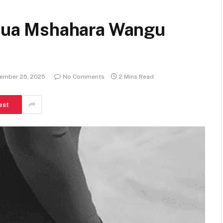
ua Mshahara Wangu
ember 25, 2025
No Comments
2 Mins Read
est