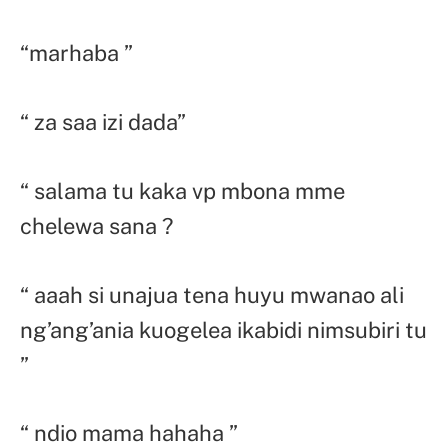
“marhaba ”
“ za saa izi dada”
“ salama tu kaka vp mbona mme
chelewa sana ?
“ aaah si unajua tena huyu mwanao ali
ng’ang’ania kuogelea ikabidi nimsubiri tu
”
“ ndio mama hahaha ”