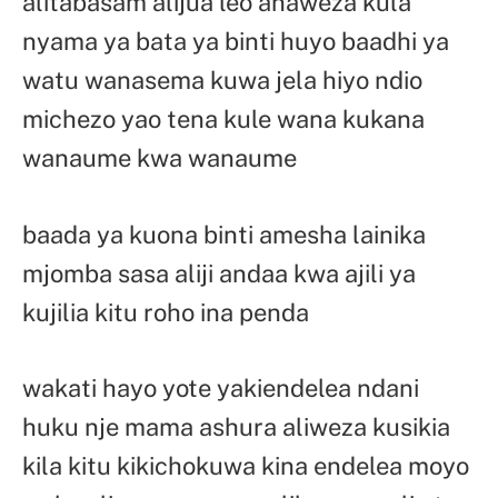
alitabasam alijua leo anaweza kula
nyama ya bata ya binti huyo baadhi ya
watu wanasema kuwa jela hiyo ndio
michezo yao tena kule wana kukana
wanaume kwa wanaume
baada ya kuona binti amesha lainika
mjomba sasa aliji andaa kwa ajili ya
kujilia kitu roho ina penda
wakati hayo yote yakiendelea ndani
huku nje mama ashura aliweza kusikia
kila kitu kikichokuwa kina endelea moyo