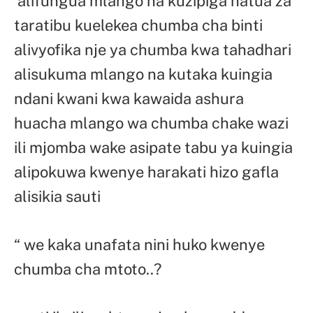
alifungua mlango na kuzipiga hatua za
taratibu kuelekea chumba cha binti
alivyofika nje ya chumba kwa tahadhari
alisukuma mlango na kutaka kuingia
ndani kwani kwa kawaida ashura
huacha mlango wa chumba chake wazi
ili mjomba wake asipate tabu ya kuingia
alipokuwa kwenye harakati hizo gafla
alisikia sauti
“ we kaka unafata nini huko kwenye
chumba cha mtoto..?