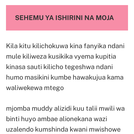
SEHEMU YA ISHIRINI NA MOJA
Kila kitu kilichokuwa kina fanyika ndani
mule kiliweza kusikika vyema kupitia
kinasa sauti kilicho tegeshwa ndani
humo masikini kumbe hawakujua kama
waliwekewa mtego
mjomba muddy alizidi kuu talii mwili wa
binti huyo ambae alionekana wazi
uzalendo kumshinda kwani mwishowe