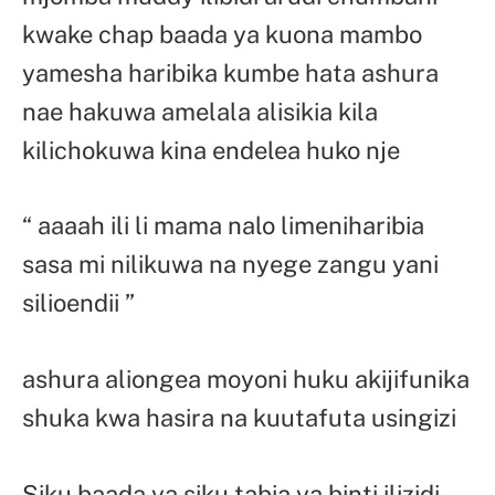
kwake chap baada ya kuona mambo
yamesha haribika kumbe hata ashura
nae hakuwa amelala alisikia kila
kilichokuwa kina endelea huko nje
“ aaaah ili li mama nalo limeniharibia
sasa mi nilikuwa na nyege zangu yani
silioendii ”
ashura aliongea moyoni huku akijifunika
shuka kwa hasira na kuutafuta usingizi
Siku baada ya siku tabia ya binti ilizidi