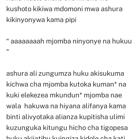
kushoto kikiwa mdomoni mwa ashura
kikinyonywa kama pipi
“ aaaaaaaah mjomba ninyonye na hukuu
”
ashura ali zungumza huku akisukuma
kichwa cha mjomba kutoka kuman* na
kuki elekezea mkundun* mjomba nae
wala hakuwa na hiyana alifanya kama
binti alivyotaka alianza kupitisha ulimi
kuzunguka kitungu hicho cha tigopesa
huku akijatibu kuingiza kidole cha kati