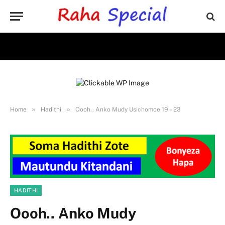
»
»
Home
Hadithi
Oooh.. Anko Mudy Usichomoe 19 – 23
HADITHI
Oooh.. Anko Mudy