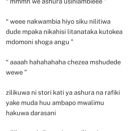
“ mmmh we ashura usiniambieee ”
“ weee nakwambia hiyo siku nilitiwa
dude mpaka nikahisi litanataka kutokea
mdomoni shoga angu ”
“ aaaah hahahahaha chezea mshudede
wewe ”
zilikuwa ni stori kati ya ashura na rafiki
yake muda huu ambapo mwalimu
hakuwa darasani