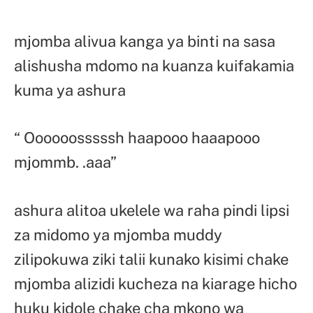
mjomba alivua kanga ya binti na sasa
alishusha mdomo na kuanza kuifakamia
kuma ya ashura
“ Oooooosssssh haapooo haaapooo
mjommb. .aaa”
ashura alitoa ukelele wa raha pindi lipsi
za midomo ya mjomba muddy
zilipokuwa ziki talii kunako kisimi chake
mjomba alizidi kucheza na kiarage hicho
huku kidole chake cha mkono wa