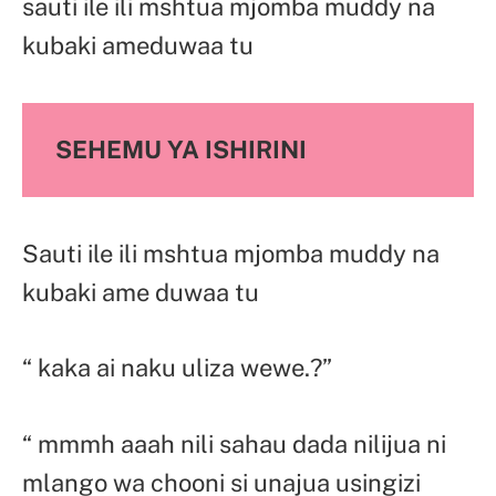
sauti ile ili mshtua mjomba muddy na
kubaki ameduwaa tu
SEHEMU YA ISHIRINI
Sauti ile ili mshtua mjomba muddy na
kubaki ame duwaa tu
“ kaka ai naku uliza wewe.?”
“ mmmh aaah nili sahau dada nilijua ni
mlango wa chooni si unajua usingizi