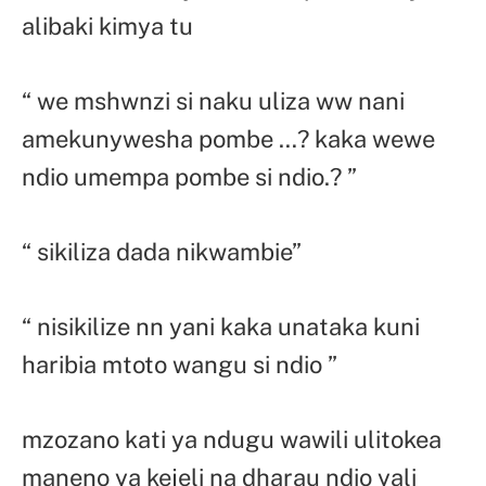
alibaki kimya tu
“ we mshwnzi si naku uliza ww nani
amekunywesha pombe …? kaka wewe
ndio umempa pombe si ndio.? ”
“ sikiliza dada nikwambie”
“ nisikilize nn yani kaka unataka kuni
haribia mtoto wangu si ndio ”
mzozano kati ya ndugu wawili ulitokea
maneno ya kejeli na dharau ndio yali