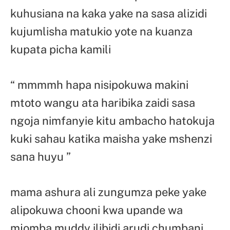
kuhusiana na kaka yake na sasa alizidi
kujumlisha matukio yote na kuanza
kupata picha kamili
“ mmmmh hapa nisipokuwa makini
mtoto wangu ata haribika zaidi sasa
ngoja nimfanyie kitu ambacho hatokuja
kuki sahau katika maisha yake mshenzi
sana huyu ”
mama ashura ali zungumza peke yake
alipokuwa chooni kwa upande wa
mjomba muddy ilibidi arudi chumbani