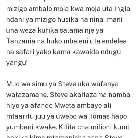
mizigo ambalo moja kwa moja uta ingia
ndani ya mizigo husika na nina imani
una weza kufika salama nje ya
Tanzania na huko mbeleni uta endelea
na safari yako kama kawaida ndugu
yangu”
Mlio wa simu ya Steve uka wafanya
watazamane. Steve akaitazama namba
hiyo ya afande Mweta ambaye ali
mtaarifu juu ya uwepo wa Tomas hapo
yumbani kwake. Kitita cha milioni kumi
hakika kime mtamanisha sana Steve