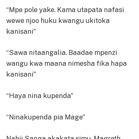
“Mpe pole yake. Kama utapata nafasi
wewe njoo huku kwangu ukitoka
kanisani”
“Sawa nitaangalia. Baadae mpenzi
wangu kwa maana nimesha fika hapa
kanisani”
“Haya nina kupenda”
“Ninakupenda pia Mage”
Nabii Sanga akakata simu. Magreth