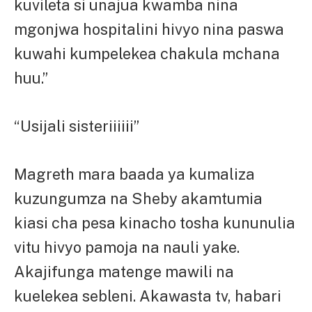
kuvileta si unajua kwamba nina
mgonjwa hospitalini hivyo nina paswa
kuwahi kumpelekea chakula mchana
huu.”
“Usijali sisteriiiiii”
Magreth mara baada ya kumaliza
kuzungumza na Sheby akamtumia
kiasi cha pesa kinacho tosha kununulia
vitu hivyo pamoja na nauli yake.
Akajifunga matenge mawili na
kuelekea sebleni. Akawasta tv, habari