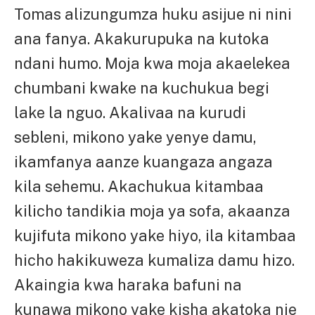
Tomas alizungumza huku asijue ni nini
ana fanya. Akakurupuka na kutoka
ndani humo. Moja kwa moja akaelekea
chumbani kwake na kuchukua begi
lake la nguo. Akalivaa na kurudi
sebleni, mikono yake yenye damu,
ikamfanya aanze kuangaza angaza
kila sehemu. Akachukua kitambaa
kilicho tandikia moja ya sofa, akaanza
kujifuta mikono yake hiyo, ila kitambaa
hicho hakikuweza kumaliza damu hizo.
Akaingia kwa haraka bafuni na
kunawa mikono yake kisha akatoka nje