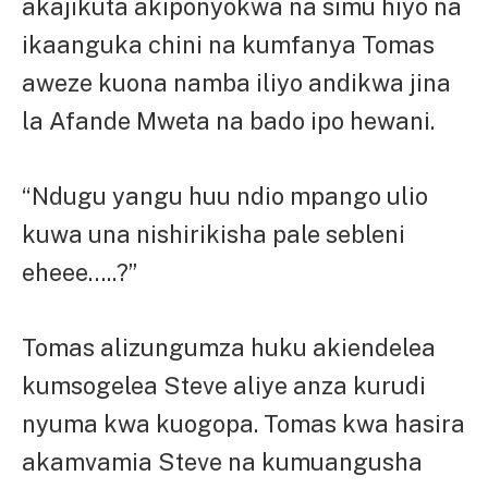
akajikuta akiponyokwa na simu hiyo na
ikaanguka chini na kumfanya Tomas
aweze kuona namba iliyo andikwa jina
la Afande Mweta na bado ipo hewani.
“Ndugu yangu huu ndio mpango ulio
kuwa una nishirikisha pale sebleni
eheee…..?”
Tomas alizungumza huku akiendelea
kumsogelea Steve aliye anza kurudi
nyuma kwa kuogopa. Tomas kwa hasira
akamvamia Steve na kumuangusha