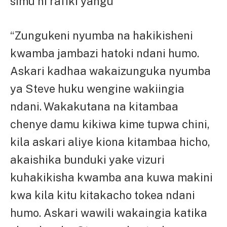
simu ni rafiki yangu”
“Zungukeni nyumba na hakikisheni
kwamba jambazi hatoki ndani humo.
Askari kadhaa wakaizunguka nyumba
ya Steve huku wengine wakiingia
ndani. Wakakutana na kitambaa
chenye damu kikiwa kime tupwa chini,
kila askari aliye kiona kitambaa hicho,
akaishika bunduki yake vizuri
kuhakikisha kwamba ana kuwa makini
kwa kila kitu kitakacho tokea ndani
humo. Askari wawili wakaingia katika