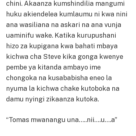
chini. Akaanza kumshindilia mangumi
huku akiendelea kumlaumu ni kwa nini
ana wasiliana na askari na ana vunja
uaminifu wake. Katika kurupushani
hizo za kupigana kwa bahati mbaya
kichwa cha Steve kika gonga kwenye
pembe ya kitanda ambayo ime
chongoka na kusababisha eneo la
nyuma la kichwa chake kutoboka na
damu nyingi zikaanza kutoka.
“Tomas mwanangu una…..nii….u….a”