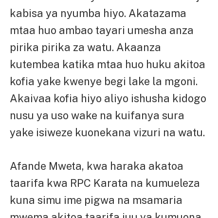
kabisa ya nyumba hiyo. Akatazama
mtaa huo ambao tayari umesha anza
pirika pirika za watu. Akaanza
kutembea katika mtaa huo huku akitoa
kofia yake kwenye begi lake la mgoni.
Akaivaa kofia hiyo aliyo ishusha kidogo
nusu ya uso wake na kuifanya sura
yake isiweze kuonekana vizuri na watu.
Afande Mweta, kwa haraka akatoa
taarifa kwa RPC Karata na kumueleza
kuna simu ime pigwa na msamaria
mwema akitoa taarifa juu ya kumuona