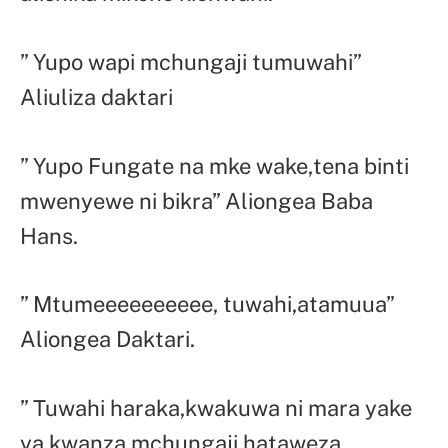
” Yupo wapi mchungaji tumuwahi”
Aliuliza daktari
” Yupo Fungate na mke wake,tena binti
mwenyewe ni bikra” Aliongea Baba
Hans.
” Mtumeeeeeeeeee, tuwahi,atamuua”
Aliongea Daktari.
” Tuwahi haraka,kwakuwa ni mara yake
ya kwanza,mchungaji hataweza