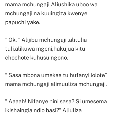
mama mchungaji,Aliushika uboo wa
mchungaji na kuuingiza kwenye
papuchi yake.
” Ok, ” Alijibu mchungaji ,alitulia
tuli,alikuwa mgeni,hakujua kitu
chochote kuhusu ngono.
” Sasa mbona umekaa tu hufanyi lolote”
mama mchungaji alimuuliza mchungaji.
” Aaaah! Nifanye nini sasa? Si umesema
ikishaingia ndio basi?” Aliuliza