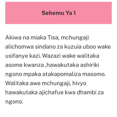
Sehemu Ya 1
Akiwa na miaka Tisa, mchungaji
alichomwa sindano za kuzuia uboo wake
usifanye kazi. Wazazi wake walitaka
asome kwanza ,hawakutaka ashiriki
ngono mpaka atakapomaliza masomo.
Walitaka awe mchungaji, hivyo
hawakutaka ajichafue kwa dhambi za
ngono.