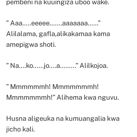
pembeni na kuuingiza uboo wake.
” Aaa…..eeeee…….aaaaaaa……”
Alilalama, gafla,alikakamaa kama
amepigwa shoti.
” Na….ko……jo….a………” Alilkojoa.
” Mmmmmmh! Mmmmmmmh!
Mmmmmmmh!” Alihema kwa nguvu.
Husna aligeuka na kumuangalia kwa
jicho kali.