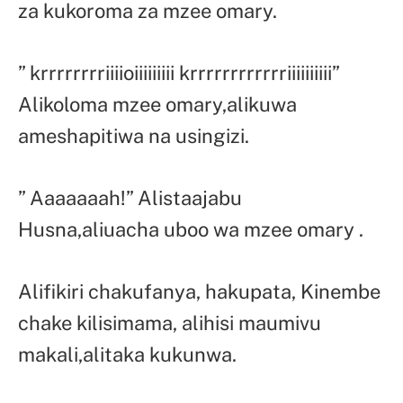
za kukoroma za mzee omary.
” krrrrrrrriiiioiiiiiiiii krrrrrrrrrrrriiiiiiiiii”
Alikoloma mzee omary,alikuwa
ameshapitiwa na usingizi.
” Aaaaaaah!” Alistaajabu
Husna,aliuacha uboo wa mzee omary .
Alifikiri chakufanya, hakupata, Kinembe
chake kilisimama, alihisi maumivu
makali,alitaka kukunwa.