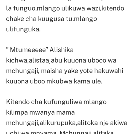
la funguo,mlango ulikuwa wazi,kitendo
chake cha kuugusa tu,mlango
ulifunguka.
” Mtumeeeee” Alishika
kichwa,alistaajabu kuuona ubooo wa
mchungaji, maisha yake yote hakuwahi
kuuona uboo mkubwa kama ule.
Kitendo cha kufunguliwa mlango
kilimpa mwanya mama
mchungaji,alikurupuka,alitoka nje akiwa
uchi wa mnyama. Mchungaji alitaka