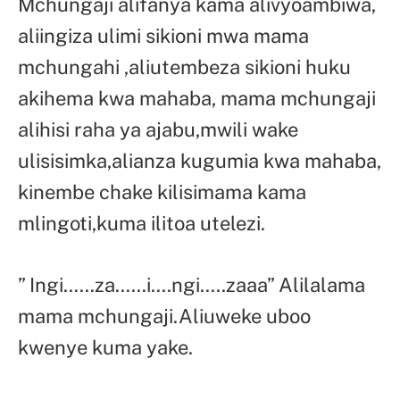
Mchungaji alifanya kama alivyoambiwa,
aliingiza ulimi sikioni mwa mama
mchungahi ,aliutembeza sikioni huku
akihema kwa mahaba, mama mchungaji
alihisi raha ya ajabu,mwili wake
ulisisimka,alianza kugumia kwa mahaba,
kinembe chake kilisimama kama
mlingoti,kuma ilitoa utelezi.
” Ingi……za……i….ngi…..zaaa” Alilalama
mama mchungaji.Aliuweke uboo
kwenye kuma yake.