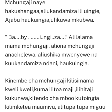
Mchungaji naye
hakushangaa,aliukandamiza ili uingie,
Ajabu haukuingia,ulikuwa mkubwa.
” Ba….by . ……i..ngi..za….” Alilalama
mama mchungaji, aliona mchungaji
anachelewa, aliushika mwenyewe na
kuukandamiza ndani, haukuingia.
Kinembe cha mchungaji kilisimama
kweli kweli,kuma ilitoa maji ,ilihitaji
kukunwa,kitendo cha mboo kutoingia
kilimketea maumivu, alitupa tupa miguu