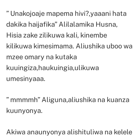
” Unakojoaje mapema hivi?,yaaani hata
dakika haijafika” Alilalamika Husna,
Hisia zake zilikuwa kali, kinembe
kilikuwa kimesimama. Aliushika uboo wa
mzee omary na kutaka
kuuingiza,haukuingia,ulikuwa
umesinyaaa.
” mmmmh” Aliguna,aliushika na kuanza
kuunyonya.
Akiwa anaunyonya alishituliwa na kelele