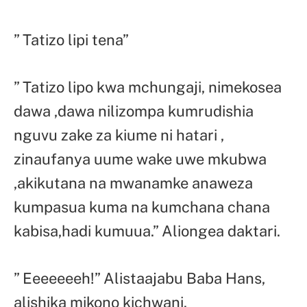
” Tatizo lipi tena”
” Tatizo lipo kwa mchungaji, nimekosea
dawa ,dawa nilizompa kumrudishia
nguvu zake za kiume ni hatari ,
zinaufanya uume wake uwe mkubwa
,akikutana na mwanamke anaweza
kumpasua kuma na kumchana chana
kabisa,hadi kumuua.” Aliongea daktari.
” Eeeeeeeh!” Alistaajabu Baba Hans,
alishika mikono kichwani.