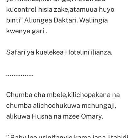
kucontrol hisia zake,atamuua huyo
binti” Aliongea Daktari. Waliingia
kwenye gari .
Safari ya kuelekea Hotelini ilianza.
……………
Chumba cha mbele,kilichopakana na
chumba alichochukuwa mchungaji,
alikuwa Husna na mzee Omary.
” Baby leo usinifanyie kama jana,jitahidi