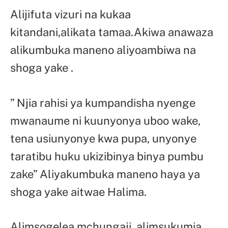
Alijifuta vizuri na kukaa
kitandani,alikata tamaa.Akiwa anawaza
alikumbuka maneno aliyoambiwa na
shoga yake .
” Njia rahisi ya kumpandisha nyenge
mwanaume ni kuunyonya uboo wake,
tena usiunyonye kwa pupa, unyonye
taratibu huku ukizibinya binya pumbu
zake” Aliyakumbuka maneno haya ya
shoga yake aitwae Halima.
Alimsogelea mchungaji, alimsukumia