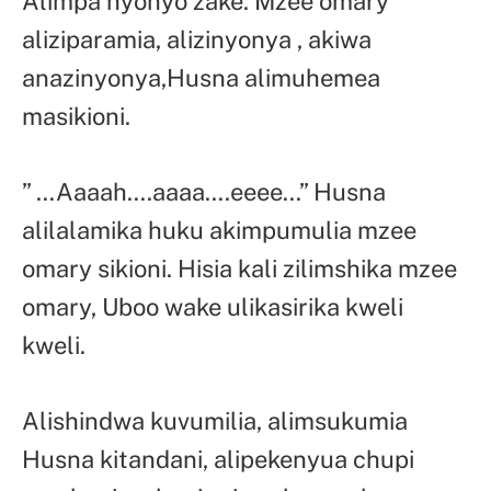
Alimpa nyonyo zake. Mzee omary
aliziparamia, alizinyonya , akiwa
anazinyonya,Husna alimuhemea
masikioni.
” …Aaaah….aaaa….eeee…” Husna
alilalamika huku akimpumulia mzee
omary sikioni. Hisia kali zilimshika mzee
omary, Uboo wake ulikasirika kweli
kweli.
Alishindwa kuvumilia, alimsukumia
Husna kitandani, alipekenyua chupi