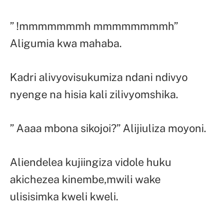
” !mmmmmmmh mmmmmmmmh”
Aligumia kwa mahaba.
Kadri alivyovisukumiza ndani ndivyo
nyenge na hisia kali zilivyomshika.
” Aaaa mbona sikojoi?” Alijiuliza moyoni.
Aliendelea kujiingiza vidole huku
akichezea kinembe,mwili wake
ulisisimka kweli kweli.