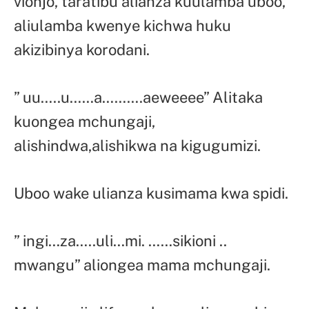
vionjo, taratibu alianza kuulamba uboo,
aliulamba kwenye kichwa huku
akizibinya korodani.
” uu…..u……a……….aeweeee” Alitaka
kuongea mchungaji,
alishindwa,alishikwa na kigugumizi.
Uboo wake ulianza kusimama kwa spidi.
” ingi…za…..uli…mi. ……sikioni ..
mwangu” aliongea mama mchungaji.