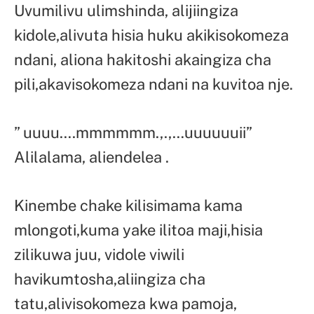
Uvumilivu ulimshinda, alijiingiza
kidole,alivuta hisia huku akikisokomeza
ndani, aliona hakitoshi akaingiza cha
pili,akavisokomeza ndani na kuvitoa nje.
” uuuu….mmmmmm.,.,…uuuuuuii”
Alilalama, aliendelea .
Kinembe chake kilisimama kama
mlongoti,kuma yake ilitoa maji,hisia
zilikuwa juu, vidole viwili
havikumtosha,aliingiza cha
tatu,alivisokomeza kwa pamoja,