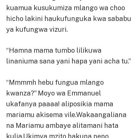
kuamua kusukumiza mlango wa choo
hicho lakini haukufunguka kwa sababu
ya kufungwa vizuri.
“Hamna mama tumbo lilikuwa
linaniuma sana yani hapa yani acha tu.”
“Mmmmh hebu fungua mlango
kwanza?” Moyo wa Emmanuel
ukafanya paaaa! aliposikia mama
mariamu akisema vile.Wakaangaliana
na Mariamu ambaye alitamani hata
kulia.Ukimya mzito hakuna neno