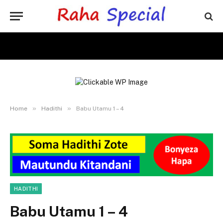
»
»
Home
Hadithi
Babu Utamu 1 – 4
HADITHI
Babu Utamu 1 – 4