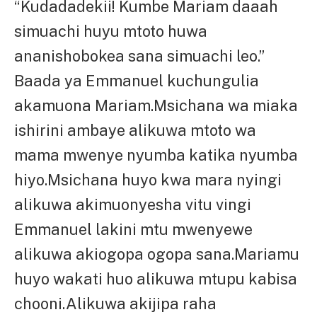
“Kudadadekii! Kumbe Mariam daaah
simuachi huyu mtoto huwa
ananishobokea sana simuachi leo.”
Baada ya Emmanuel kuchungulia
akamuona Mariam.Msichana wa miaka
ishirini ambaye alikuwa mtoto wa
mama mwenye nyumba katika nyumba
hiyo.Msichana huyo kwa mara nyingi
alikuwa akimuonyesha vitu vingi
Emmanuel lakini mtu mwenyewe
alikuwa akiogopa ogopa sana.Mariamu
huyo wakati huo alikuwa mtupu kabisa
chooni.Alikuwa akijipa raha