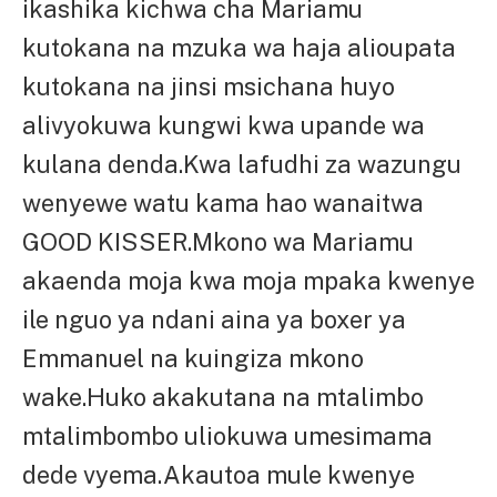
ikashika kichwa cha Mariamu
kutokana na mzuka wa haja alioupata
kutokana na jinsi msichana huyo
alivyokuwa kungwi kwa upande wa
kulana denda.Kwa lafudhi za wazungu
wenyewe watu kama hao wanaitwa
GOOD KISSER.Mkono wa Mariamu
akaenda moja kwa moja mpaka kwenye
ile nguo ya ndani aina ya boxer ya
Emmanuel na kuingiza mkono
wake.Huko akakutana na mtalimbo
mtalimbombo uliokuwa umesimama
dede vyema.Akautoa mule kwenye