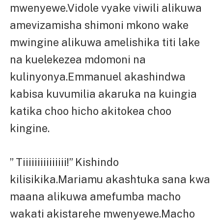
mwenyewe.Vidole vyake viwili alikuwa
amevizamisha shimoni mkono wake
mwingine alikuwa amelishika titi lake
na kuelekezea mdomoni na
kulinyonya.Emmanuel akashindwa
kabisa kuvumilia akaruka na kuingia
katika choo hicho akitokea choo
kingine.
” Tiiiiiiiiiiiiiii!” Kishindo
kilisikika.Mariamu akashtuka sana kwa
maana alikuwa amefumba macho
wakati akistarehe mwenyewe.Macho