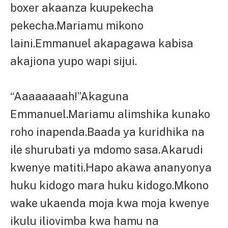
boxer akaanza kuupekecha
pekecha.Mariamu mikono
laini.Emmanuel akapagawa kabisa
akajiona yupo wapi sijui.
“Aaaaaaaah!”Akaguna
Emmanuel.Mariamu alimshika kunako
roho inapenda.Baada ya kuridhika na
ile shurubati ya mdomo sasa.Akarudi
kwenye matiti.Hapo akawa ananyonya
huku kidogo mara huku kidogo.Mkono
wake ukaenda moja kwa moja kwenye
ikulu iliovimba kwa hamu na