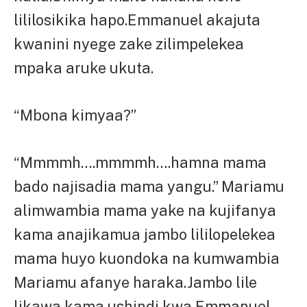
lililosikika hapo.Emmanuel akajuta
kwanini nyege zake zilimpelekea
mpaka aruke ukuta.
“Mbona kimyaa?”
“Mmmmh….mmmmh….hamna mama
bado najisadia mama yangu.” Mariamu
alimwambia mama yake na kujifanya
kama anajikamua jambo lililopelekea
mama huyo kuondoka na kumwambia
Mariamu afanye haraka.Jambo lile
likawa kama ushindi kwa Emmanuel