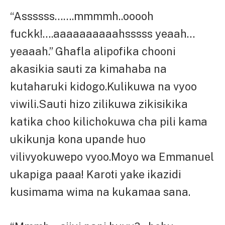
“Assssss…….mmmmh..ooooh
fuckk!….aaaaaaaaaahsssss yeaah…
yeaaah.” Ghafla alipofika chooni
akasikia sauti za kimahaba na
kutaharuki kidogo.Kulikuwa na vyoo
viwili.Sauti hizo zilikuwa zikisikika
katika choo kilichokuwa cha pili kama
ukikunja kona upande huo
vilivyokuwepo vyoo.Moyo wa Emmanuel
ukapiga paaa! Karoti yake ikazidi
kusimama wima na kukamaa sana.