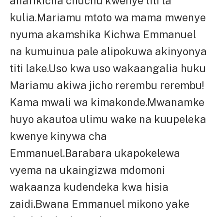
anafikicha chuchu kwenye titi la
kulia.Mariamu mtoto wa mama mwenye
nyuma akamshika Kichwa Emmanuel
na kumuinua pale alipokuwa akinyonya
titi lake.Uso kwa uso wakaangalia huku
Mariamu akiwa jicho rerembu rerembu!
Kama mwali wa kimakonde.Mwanamke
huyo akautoa ulimu wake na kuupeleka
kwenye kinywa cha
Emmanuel.Barabara ukapokelewa
vyema na ukaingizwa mdomoni
wakaanza kudendeka kwa hisia
zaidi.Bwana Emmanuel mikono yake