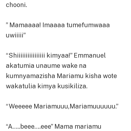
chooni.
” Mamaaaa! Imaaaa tumefumwaaa
uwiiiii”
“Shiiiiiiiiiiiiiiii kimyaa!” Emmanuel
akatumia unaume wake na
kumnyamazisha Mariamu kisha wote
wakatulia kimya kusikiliza.
“Weeeee Mariamuuu,Mariamuuuuuu.”
“A…..beee….eee” Mama mariamu