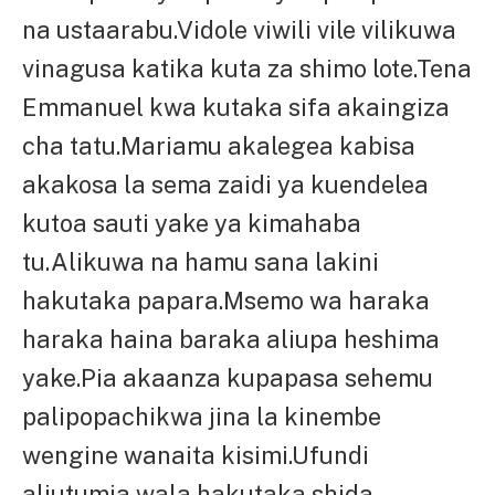
na ustaarabu.Vidole viwili vile vilikuwa
vinagusa katika kuta za shimo lote.Tena
Emmanuel kwa kutaka sifa akaingiza
cha tatu.Mariamu akalegea kabisa
akakosa la sema zaidi ya kuendelea
kutoa sauti yake ya kimahaba
tu.Alikuwa na hamu sana lakini
hakutaka papara.Msemo wa haraka
haraka haina baraka aliupa heshima
yake.Pia akaanza kupapasa sehemu
palipopachikwa jina la kinembe
wengine wanaita kisimi.Ufundi
aliutumia wala hakutaka shida