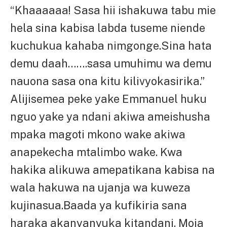
“Khaaaaaa! Sasa hii ishakuwa tabu mie
hela sina kabisa labda tuseme niende
kuchukua kahaba nimgonge.Sina hata
demu daah…….sasa umuhimu wa demu
nauona sasa ona kitu kilivyokasirika.”
Alijisemea peke yake Emmanuel huku
nguo yake ya ndani akiwa ameishusha
mpaka magoti mkono wake akiwa
anapekecha mtalimbo wake. Kwa
hakika alikuwa amepatikana kabisa na
wala hakuwa na ujanja wa kuweza
kujinasua.Baada ya kufikiria sana
haraka akanyanyuka kitandani. Moja