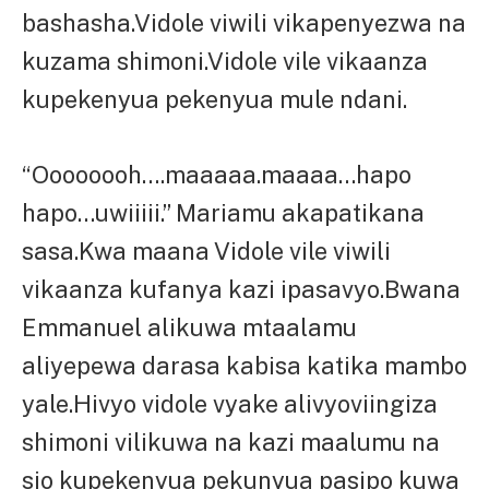
bashasha.Vidole viwili vikapenyezwa na
kuzama shimoni.Vidole vile vikaanza
kupekenyua pekenyua mule ndani.
“Oooooooh….maaaaa.maaaa…hapo
hapo…uwiiiii.” Mariamu akapatikana
sasa.Kwa maana Vidole vile viwili
vikaanza kufanya kazi ipasavyo.Bwana
Emmanuel alikuwa mtaalamu
aliyepewa darasa kabisa katika mambo
yale.Hivyo vidole vyake alivyoviingiza
shimoni vilikuwa na kazi maalumu na
sio kupekenyua pekunyua pasipo kuwa