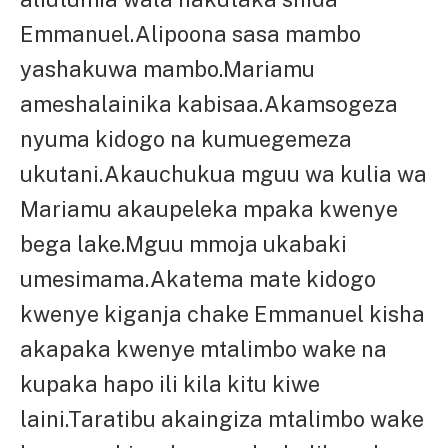
Emmanuel.Alipoona sasa mambo
yashakuwa mambo.Mariamu
ameshalainika kabisaa.Akamsogeza
nyuma kidogo na kumuegemeza
ukutani.Akauchukua mguu wa kulia wa
Mariamu akaupeleka mpaka kwenye
bega lake.Mguu mmoja ukabaki
umesimama.Akatema mate kidogo
kwenye kiganja chake Emmanuel kisha
akapaka kwenye mtalimbo wake na
kupaka hapo ili kila kitu kiwe
laini.Taratibu akaingiza mtalimbo wake