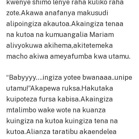
kwenye shimo lenye raha kuliko raha
zote.Akawa anafanya makusudi
alipoingiza akautoa.Akaingiza tenaa
na kutoa na kumuangalia Mariam
alivyokuwa akihema,akitetemeka
macho akiwa ameyafumba kwa utamu.
“Babyyyy….ingiza yotee bwanaaa..unipe
utamu!”Akapewa ruksa.Hakutaka
kuipoteza fursa kabisa.Akaingiza
mtalimbo wake wote na kuanza
kuingiza na kutoa kuingiza tena na
kutoa.Alianza taratibu akaendelea