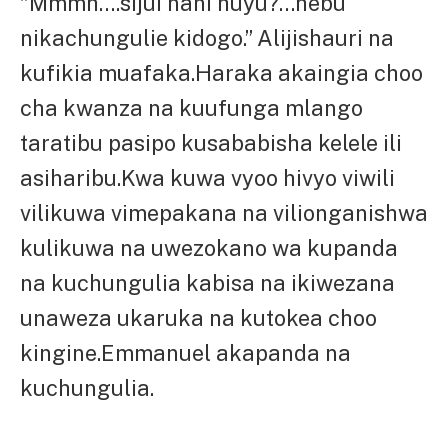
“Mmmh….sijui nani huyu?…hebu
nikachungulie kidogo.” Alijishauri na
kufikia muafaka.Haraka akaingia choo
cha kwanza na kuufunga mlango
taratibu pasipo kusababisha kelele ili
asiharibu.Kwa kuwa vyoo hivyo viwili
vilikuwa vimepakana na vilionganishwa
kulikuwa na uwezokano wa kupanda
na kuchungulia kabisa na ikiwezana
unaweza ukaruka na kutokea choo
kingine.Emmanuel akapanda na
kuchungulia.