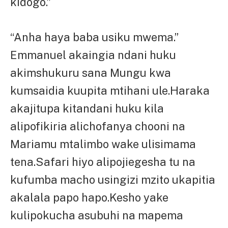
kidogo.”
“Anha haya baba usiku mwema.”
Emmanuel akaingia ndani huku
akimshukuru sana Mungu kwa
kumsaidia kuupita mtihani ule.Haraka
akajitupa kitandani huku kila
alipofikiria alichofanya chooni na
Mariamu mtalimbo wake ulisimama
tena.Safari hiyo alipojiegesha tu na
kufumba macho usingizi mzito ukapitia
akalala papo hapo.Kesho yake
kulipokucha asubuhi na mapema