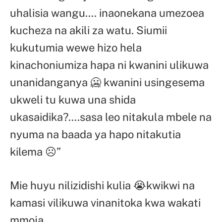
uhalisia wangu…. inaonekana umezoea
kucheza na akili za watu. Siumii
kukutumia wewe hizo hela
kinachoniumiza hapa ni kwanini ulikuwa
unanidanganya 🥶 kwanini usingesema
ukweli tu kuwa una shida
ukasaidika?….sasa leo nitakula mbele na
nyuma na baada ya hapo nitakutia
kilema ☹”
Mie huyu nilizidishi kulia 😭kwikwi na
kamasi vilikuwa vinanitoka kwa wakati
mmoja