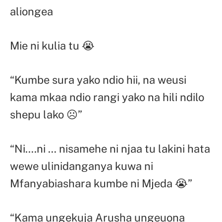
aliongea
Mie ni kulia tu 😭
“Kumbe sura yako ndio hii, na weusi
kama mkaa ndio rangi yako na hili ndilo
shepu lako ☹”
“Ni….ni … nisamehe ni njaa tu lakini hata
wewe ulinidanganya kuwa ni
Mfanyabiashara kumbe ni Mjeda 😭”
“Kama ungekuja Arusha ungeuona