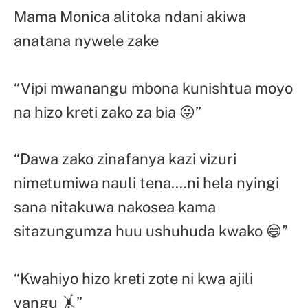
Mama Monica alitoka ndani akiwa
anatana nywele zake
“Vipi mwanangu mbona kunishtua moyo
na hizo kreti zako za bia 😜”
“Dawa zako zinafanya kazi vizuri
nimetumiwa nauli tena….ni hela nyingi
sana nitakuwa nakosea kama
sitazungumza huu ushuhuda kwako 😄”
“Kwahiyo hizo kreti zote ni kwa ajili
yangu 🤸”