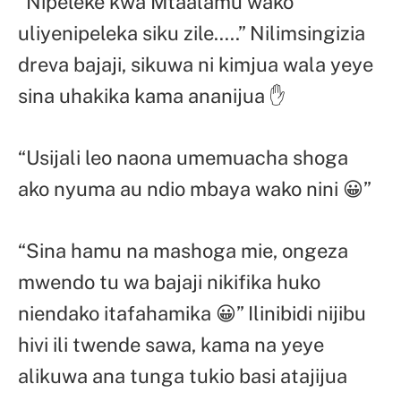
“Nipeleke kwa Mtaalamu wako
uliyenipeleka siku zile…..” Nilimsingizia
dreva bajaji, sikuwa ni kimjua wala yeye
sina uhakika kama ananijua ✋
“Usijali leo naona umemuacha shoga
ako nyuma au ndio mbaya wako nini 😀”
“Sina hamu na mashoga mie, ongeza
mwendo tu wa bajaji nikifika huko
niendako itafahamika 😀” Ilinibidi nijibu
hivi ili twende sawa, kama na yeye
alikuwa ana tunga tukio basi atajijua