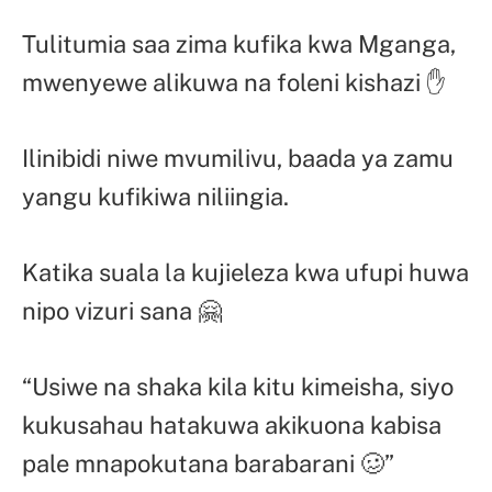
Tulitumia saa zima kufika kwa Mganga,
mwenyewe alikuwa na foleni kishazi ✋
Ilinibidi niwe mvumilivu, baada ya zamu
yangu kufikiwa niliingia.
Katika suala la kujieleza kwa ufupi huwa
nipo vizuri sana 🤗
“Usiwe na shaka kila kitu kimeisha, siyo
kukusahau hatakuwa akikuona kabisa
pale mnapokutana barabarani 🥴”