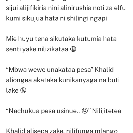
sijui alijifikiria nini alinirushia noti za elfu
kumi sikujua hata ni shilingi ngapi
Mie huyu tena sikutaka kutumia hata
senti yake nilizikataa 😩
“Mbwa wewe unakataa pesa” Khalid
aliongea akataka kunikanyaga na buti
lake 😩
“Nachukua pesa usinue.. 😣” Nilijitetea
Khalid alisepa zake, nilifunga mlango