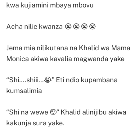
kwa kujiamini mbaya mbovu
Acha nilie kwanza 😭😭😭😭
Jema mie nilikutana na Khalid wa Mama
Monica akiwa kavalia magwanda yake
“Shi….shiii…😭” Eti ndio kupambana
kumsalimia
“Shi na wewe 🤕” Khalid alinijibu akiwa
kakunja sura yake.