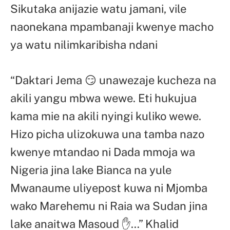
Sikutaka anijazie watu jamani, vile
naonekana mpambanaji kwenye macho
ya watu nilimkaribisha ndani
“Daktari Jema 😏 unawezaje kucheza na
akili yangu mbwa wewe. Eti hukujua
kama mie na akili nyingi kuliko wewe.
Hizo picha ulizokuwa una tamba nazo
kwenye mtandao ni Dada mmoja wa
Nigeria jina lake Bianca na yule
Mwanaume uliyepost kuwa ni Mjomba
wako Marehemu ni Raia wa Sudan jina
lake anaitwa Masoud ✋…” Khalid