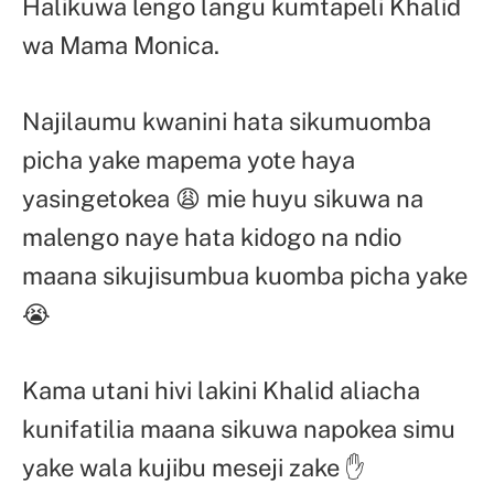
Halikuwa lengo langu kumtapeli Khalid
wa Mama Monica.
Najilaumu kwanini hata sikumuomba
picha yake mapema yote haya
yasingetokea 😩 mie huyu sikuwa na
malengo naye hata kidogo na ndio
maana sikujisumbua kuomba picha yake
😭
Kama utani hivi lakini Khalid aliacha
kunifatilia maana sikuwa napokea simu
yake wala kujibu meseji zake ✋