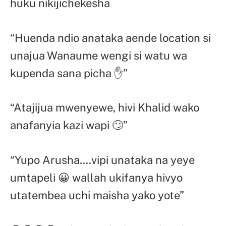
huku nikijichekesha
“Huenda ndio anataka aende location si
unajua Wanaume wengi si watu wa
kupenda sana picha ✋”
“Atajijua mwenyewe, hivi Khalid wako
anafanyia kazi wapi 🙄”
“Yupo Arusha….vipi unataka na yeye
umtapeli 😀 wallah ukifanya hivyo
utatembea uchi maisha yako yote”