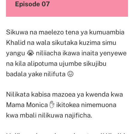
Episode 07
Sikuwa na maelezo tena ya kumuambia
Khalid na wala sikutaka kuzima simu
yangu 😭 niliiacha ikawa inaita yenyewe
na kila alipotuma ujumbe sikujibu
badala yake nilifuta 😖
Nilikata kabisa mazoea ya kwenda kwa
Mama Monica ✋ ikitokea nimemuona
kwa mbali nilikuwa najificha.