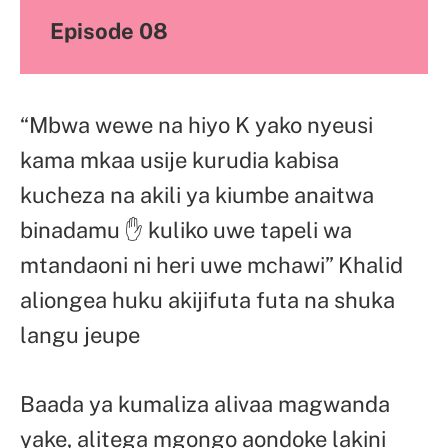
Episode 08
“Mbwa wewe na hiyo K yako nyeusi
kama mkaa usije kurudia kabisa
kucheza na akili ya kiumbe anaitwa
binadamu ✋ kuliko uwe tapeli wa
mtandaoni ni heri uwe mchawi” Khalid
aliongea huku akijifuta futa na shuka
langu jeupe
Baada ya kumaliza alivaa magwanda
yake, alitega mgongo aondoke lakini