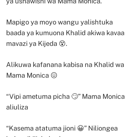
ya ushawishi wa Mama Monica.
Mapigo ya moyo wangu yalishtuka
baada ya kumuona Khalid akiwa kavaa
mavazi ya Kijeda 😵.
Alikuwa kafanana kabisa na Khalid wa
Mama Monica 😖
“Vipi ametuma picha 🙄” Mama Monica
aliuliza
“Kasema atatuma jioni 😀” Niliongea