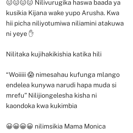
😖😖😖😖 Nilivurugika haswa baada ya
kusikia Kijana wake yupo Arusha. Kwa
hii picha niliyotumiwa niliamini atakuwa
ni yeye ✋
Nilitaka kujihakikishia katika hili
“Woiiiii 😱 nimesahau kufunga mlango
endelea kunywa narudi hapa muda si
mrefu” Nilijiongelesha kisha ni
kaondoka kwa kukimbia
😀😀😀😀 nilimsikia Mama Monica