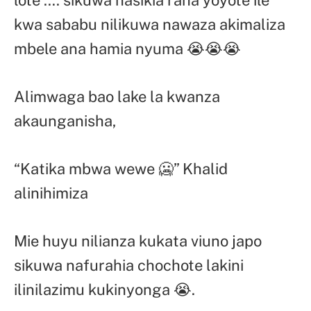
lote …. sikuwa nasikia raha yoyote ile
kwa sababu nilikuwa nawaza akimaliza
mbele ana hamia nyuma 😭😭😭
Alimwaga bao lake la kwanza
akaunganisha,
“Katika mbwa wewe 🥶” Khalid
alinihimiza
Mie huyu nilianza kukata viuno japo
sikuwa nafurahia chochote lakini
ilinilazimu kukinyonga 😭.