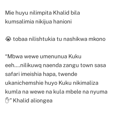
Mie huyu nilimpita Khalid bila
kumsalimia nikijua hanioni
😭 tobaa nilishtukia tu nashikwa mkono
“Mbwa wewe umenunua Kuku
eeh….nilikuwq naenda zangu town sasa
safari imeishia hapa, twende
ukanichemshie huyo Kuku nikimaliza
kumla na wewe na kula mbele na nyuma
✋” Khalid aliongea