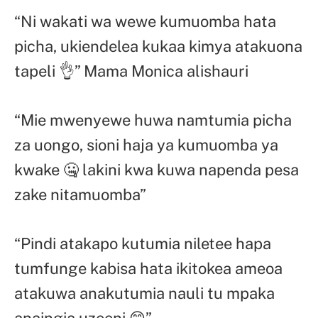
“Ni wakati wa wewe kumuomba hata
picha, ukiendelea kukaa kimya atakuona
tapeli 👌” Mama Monica alishauri
“Mie mwenyewe huwa namtumia picha
za uongo, sioni haja ya kumuomba ya
kwake 🤐 lakini kwa kuwa napenda pesa
zake nitamuomba”
“Pindi atakapo kutumia niletee hapa
tumfunge kabisa hata ikitokea ameoa
atakuwa anakutumia nauli tu mpaka
anaingia uzeeni 😄”