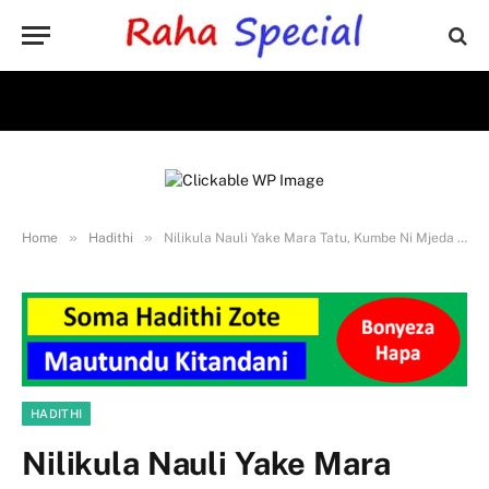
»
»
Home
Hadithi
Nilikula Nauli Yake Mara Tatu, Kumbe Ni Mjeda 6 – 10
HADITHI
Nilikula Nauli Yake Mara