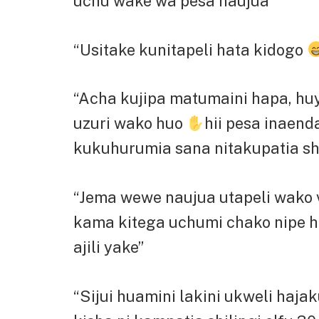
uchu wake wa pesa naujua
“Usitake kunitapeli hata kidogo
“Acha kujipa matumaini hapa, h
uzuri wako huo
hii pesa inaen
kukuhurumia sana nitakupatia shi
“Jema wewe naujua utapeli wako 
kama kitega uchumi chako nipe hi
ajili yake”
“Sijui huamini lakini ukweli haj