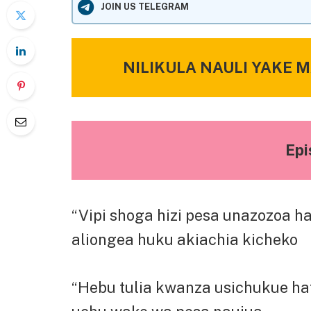
JOIN US TELEGRAM
NILIKULA NAULI YAKE 
Epi
“Vipi shoga hizi pesa unazozoa h
aliongea huku akiachia kicheko
“Hebu tulia kwanza usichukue ha