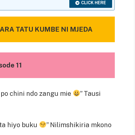
CLICK HERE
MARA TATU KUMBE NI MJEDA
sode 11
apo chini ndo zangu mie
” Tausi
ta hiyo buku
” Nilimshikiria mkono