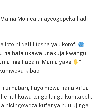
a Mama Monica anayeogopeka hadi
lote ni dalili tosha ya ukorofi
ngu na hata ukawa unakuja kwangu
ama mie hapa ni Mama yake
”
 kuniweka kibao
 hizi habari, huyo mbwa hana kifua
e halikuwa lengo langu kumtapeli,
la nisingeweza kufanya huu ujinga