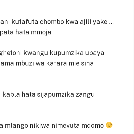
aani kutafuta chombo kwa ajili yake….
kupata hata mmoja.
i ghetoni kwangu kupumzika ubaya
kama mbuzi wa kafara mie sina
, kabla hata sijapumzika zangu
ua mlango nikiwa nimevuta mdomo