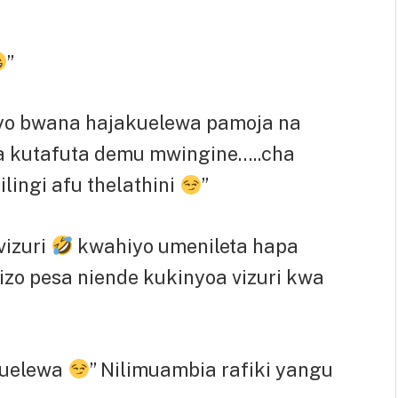
”
uyo bwana hajakuelewa pamoja na
da kutafuta demu mwingine…..cha
lingi afu thelathini
”
vizuri
kwahiyo umenileta hapa
zo pesa niende kukinyoa vizuri kwa
akuelewa
” Nilimuambia rafiki yangu