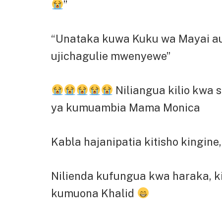
”
“Unataka kuwa Kuku wa Mayai a
ujichagulie mwenyewe”
Niliangua kilio kwa
ya kumuambia Mama Monica
Kabla hajanipatia kitisho kingin
Nilienda kufungua kwa haraka, k
kumuona Khalid