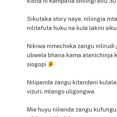
kisha ni kampatia shilingi elfu 30
Sikutaka story naye, niliingia mt
nilitafuta huku na kule lakini si
Nikiwa nimechoka zangu nilirud
ubwela bhana kama atanichinja 
siogopi
Nilipanda zangu kitandani kulala
vizuri, mlango uligongwa.
Mie huyu nilienda zangu kufung