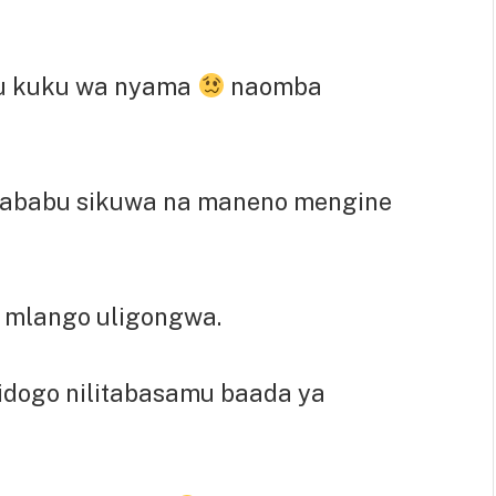
u kuku wa nyama
naomba
 sababu sikuwa na maneno mengine
e, mlango uligongwa.
idogo nilitabasamu baada ya