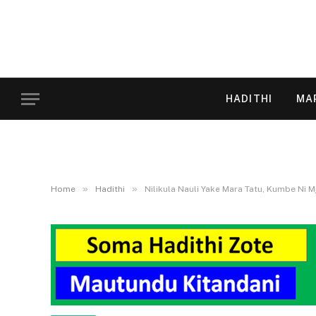
HADITHI
MA
»
»
Home
Hadithi
Nilikula Nauli Yake Mara Tatu, Kumbe Ni Mj