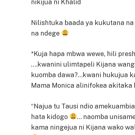
nikijua ni Khalid
Nilishtuka baada ya kukutana n
na ndege
*Kuja hapa mbwa wewe, hili presha 
….kwanini ulimtapeli Kijana wa
kuomba dawa?…kwani hukujua k
Mama Monica alinifokea akitaka
“Najua tu Tausi ndio amekuambia
hata kidogo
… naomba unisameh
kama ningejua ni Kijana wako wa