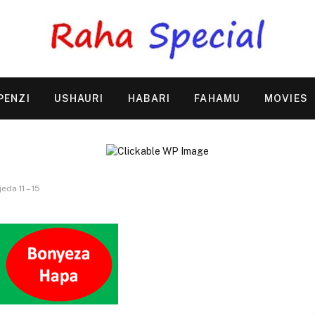
PENZI
USHAURI
HABARI
FAHAMU
MOVIES
eda 11 – 15