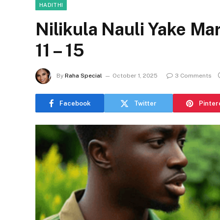
HADITHI
Nilikula Nauli Yake Ma
11 – 15
By
Raha Special
October 1, 2025
3 Comments
Facebook
Twitter
Pinter