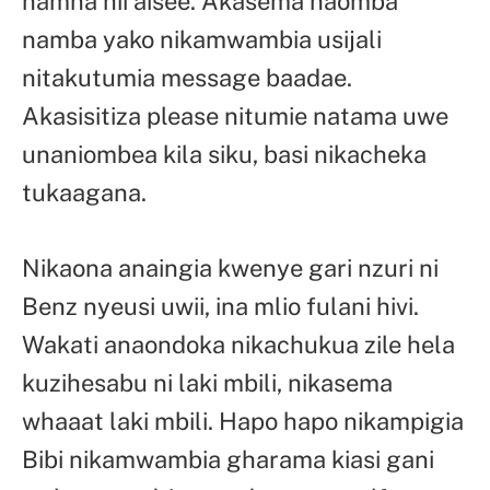
namna hii aisee. Akasema naomba
namba yako nikamwambia usijali
nitakutumia message baadae.
Akasisitiza please nitumie natama uwe
unaniombea kila siku, basi nikacheka
tukaagana.
Nikaona anaingia kwenye gari nzuri ni
Benz nyeusi uwii, ina mlio fulani hivi.
Wakati anaondoka nikachukua zile hela
kuzihesabu ni laki mbili, nikasema
whaaat laki mbili. Hapo hapo nikampigia
Bibi nikamwambia gharama kiasi gani