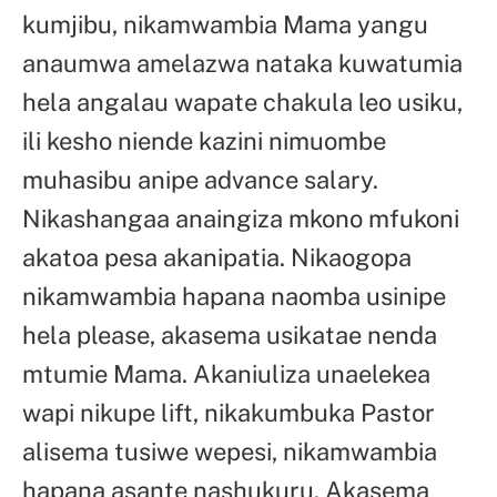
kumjibu, nikamwambia Mama yangu
anaumwa amelazwa nataka kuwatumia
hela angalau wapate chakula leo usiku,
ili kesho niende kazini nimuombe
muhasibu anipe advance salary.
Nikashangaa anaingiza mkono mfukoni
akatoa pesa akanipatia. Nikaogopa
nikamwambia hapana naomba usinipe
hela please, akasema usikatae nenda
mtumie Mama. Akaniuliza unaelekea
wapi nikupe lift, nikakumbuka Pastor
alisema tusiwe wepesi, nikamwambia
hapana asante nashukuru. Akasema