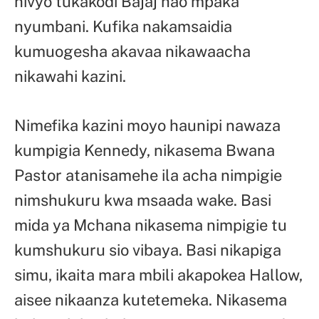
hivyo tukakodi Bajaj hao mpaka
nyumbani. Kufika nakamsaidia
kumuogesha akavaa nikawaacha
nikawahi kazini.
Nimefika kazini moyo haunipi nawaza
kumpigia Kennedy, nikasema Bwana
Pastor atanisamehe ila acha nimpigie
nimshukuru kwa msaada wake. Basi
mida ya Mchana nikasema nimpigie tu
kumshukuru sio vibaya. Basi nikapiga
simu, ikaita mara mbili akapokea Hallow,
aisee nikaanza kutetemeka. Nikasema