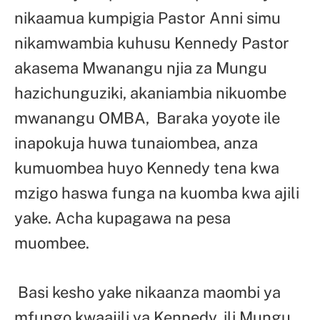
nikaamua kumpigia Pastor Anni simu
nikamwambia kuhusu Kennedy Pastor
akasema Mwanangu njia za Mungu
hazichunguziki, akaniambia nikuombe
mwanangu OMBA, Baraka yoyote ile
inapokuja huwa tunaiombea, anza
kumuombea huyo Kennedy tena kwa
mzigo haswa funga na kuomba kwa ajili
yake. Acha kupagawa na pesa
muombee.
Basi kesho yake nikaanza maombi ya
mfungo kwaajili ya Kennedy, ili Mungu