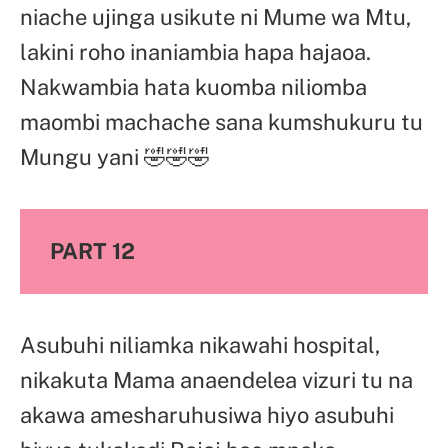
niache ujinga usikute ni Mume wa Mtu,
lakini roho inaniambia hapa hajaoa.
Nakwambia hata kuomba niliomba
maombi machache sana kumshukuru tu
Mungu yani 🤣🤣🤣
PART 12
Asubuhi niliamka nikawahi hospital,
nikakuta Mama anaendelea vizuri tu na
akawa amesharuhusiwa hiyo asubuhi