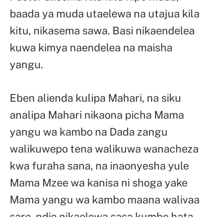
baada ya muda utaelewa na utajua kila
kitu, nikasema sawa. Basi nikaendelea
kuwa kimya naendelea na maisha
yangu.
Eben alienda kulipa Mahari, na siku
analipa Mahari nikaona picha Mama
yangu wa kambo na Dada zangu
walikuwepo tena walikuwa wanacheza
kwa furaha sana, na inaonyesha yule
Mama Mzee wa kanisa ni shoga yake
Mama yangu wa kambo maana walivaa
sare, ndio nikaelewa sasa kumbe hata