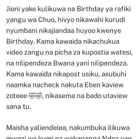
Jioni yake kulikuwa na Birthday ya rafiki
yangu wa Chuo, hivyo nikawahi kurudi
nyumbani nikajiandaa huyoo kwenye
Birthday. Kama kawaida nikachukua
video zangu na picha za kupostia watesi,
na nilipendeza Bwana yani nilipendeza.
Kama kawaida nikapost usiku, asubuhi
naamka nacheck nakuta Eben kaview
zoteee 🤣🤣, nikasema na bado utaview
sana tu.
Maisha yaliendelea, nakumbuka ilikuwa
mwezi wa kumi na wakapanga Ndoa yao