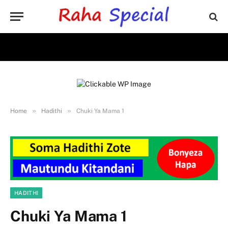
»
»
Home
Hadithi
Chuki Ya Mama 1
HADITHI
Chuki Ya Mama 1