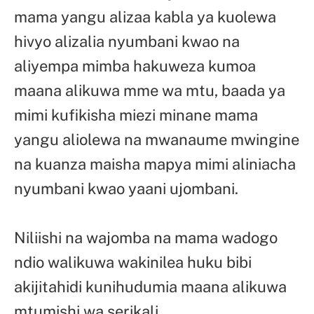
mama yangu alizaa kabla ya kuolewa
hivyo alizalia nyumbani kwao na
aliyempa mimba hakuweza kumoa
maana alikuwa mme wa mtu, baada ya
mimi kufikisha miezi minane mama
yangu aliolewa na mwanaume mwingine
na kuanza maisha mapya mimi aliniacha
nyumbani kwao yaani ujombani.
Niliishi na wajomba na mama wadogo
ndio walikuwa wakinilea huku bibi
akijitahidi kunihudumia maana alikuwa
mtumishi wa serikali.