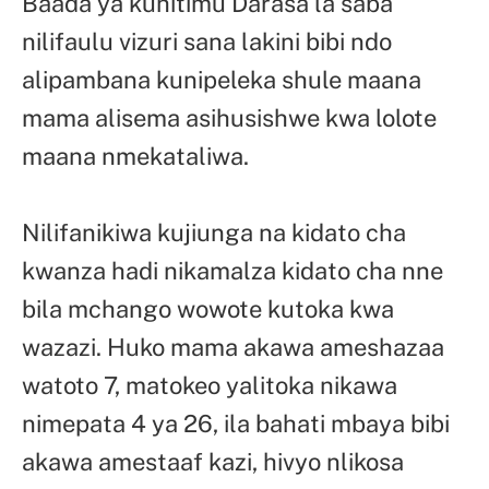
Baada ya kuhitimu Darasa la saba
nilifaulu vizuri sana lakini bibi ndo
alipambana kunipeleka shule maana
mama alisema asihusishwe kwa lolote
maana nmekataliwa.
Nilifanikiwa kujiunga na kidato cha
kwanza hadi nikamalza kidato cha nne
bila mchango wowote kutoka kwa
wazazi. Huko mama akawa ameshazaa
watoto 7, matokeo yalitoka nikawa
nimepata 4 ya 26, ila bahati mbaya bibi
akawa amestaaf kazi, hivyo nlikosa