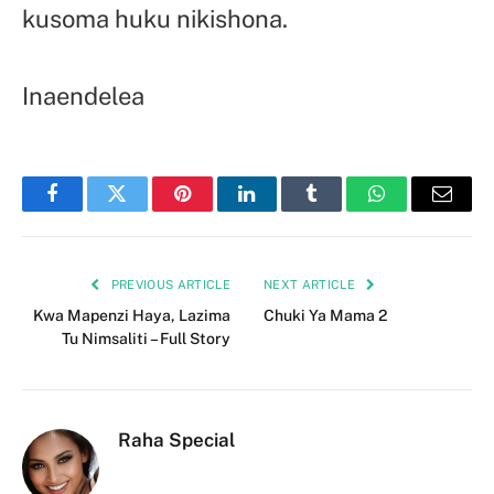
kusoma huku nikishona.
Inaendelea
Facebook
Twitter
Pinterest
LinkedIn
Tumblr
WhatsApp
Email
PREVIOUS ARTICLE
NEXT ARTICLE
Kwa Mapenzi Haya, Lazima
Chuki Ya Mama 2
Tu Nimsaliti – Full Story
Raha Special