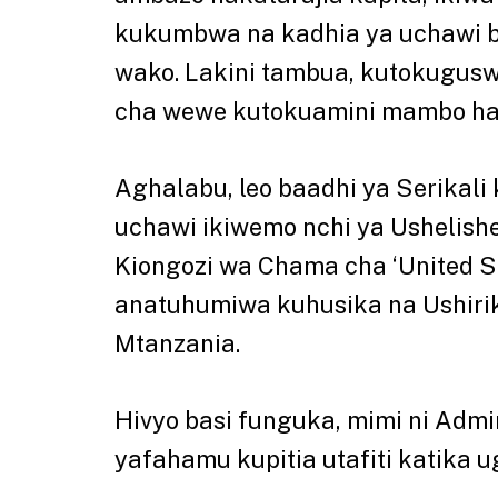
kukumbwa na kadhia ya uchawi 
wako. Lakini tambua, kutokugusw
cha wewe kutokuamini mambo ha
Aghalabu, leo baadhi ya Serikal
uchawi ikiwemo nchi ya Ushelishel
Kiongozi wa Chama cha ‘United Se
anatuhumiwa kuhusika na Ushirik
Mtanzania.
Hivyo basi funguka, mimi ni Admi
yafahamu kupitia utafiti katika u