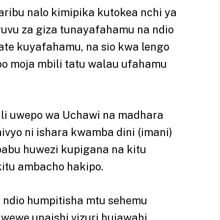
aribu nalo kimipika kutokea nchi ya
uvu za giza tunayafahamu na ndio
ate kuyafahamu, na sio kwa lengo
oo moja mbili tatu walau ufahamu
ali uwepo wa Uchawi na madhara
ivyo ni ishara kwamba dini (imani)
abu huwezi kupigana na kitu
itu ambacho hakipo.
zo ndio humpitisha mtu sehemu
 wewe unaishi vizuri hujawahi