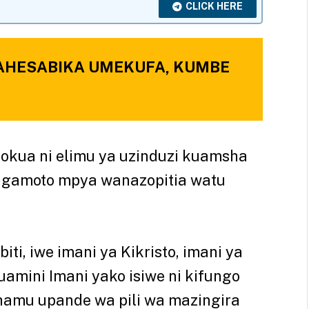
CLICK HERE
NAHESABIKA UMEKUFA, KUMBE
sipokua ni elimu ya uzinduzi kuamsha
ngamoto mpya wanazopitia watu
biti, iwe imani ya Kikristo, imani ya
Kuamini Imani yako isiwe ni kifungo
hamu upande wa pili wa mazingira