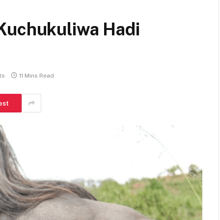
Kuchukuliwa Hadi
ts
11 Mins Read
est