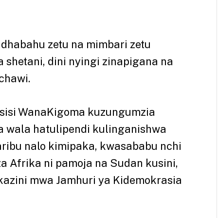
adhabahu zetu na mimbari zetu
 shetani, dini nyingi zinapigana na
chawi.
wasisi WanaKigoma kuzungumzia
na wala hatulipendi kulinganishwa
karibu nalo kimipaka, kwasababu nchi
a Afrika ni pamoja na Sudan kusini,
skazini mwa Jamhuri ya Kidemokrasia