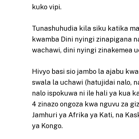
kuko vipi.
Tunashuhudia kila siku katika m
kwamba Dini nyingi zinapigana na
wachawi, dini nyingi zinakemea u
Hivyo basi sio jambo la ajabu k
swala la uchawi (hatujidai nalo, 
nalo ispokuwa ni ile hali ya kua 
4 zinazo ongoza kwa nguvu za giz
Jamhuri ya Afrika ya Kati, na Ka
ya Kongo.