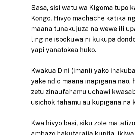
Sasa, sisi watu wa Kigoma tupo k
Kongo. Hivyo machache katika ng
maana tunakujuza na wewe ili up
lingine ispokuwa ni kukupa dond
yapi yanatokea huko.
Kwakua Dini (imani) yako inakub
yake ndio maana inapigana nao, h
zetu zinaufahamu uchawi kwasab
usichokifahamu au kupigana na k
Kwa hivyo basi, siku zote matati
ambazo hakutarajia kupita, ikiwa