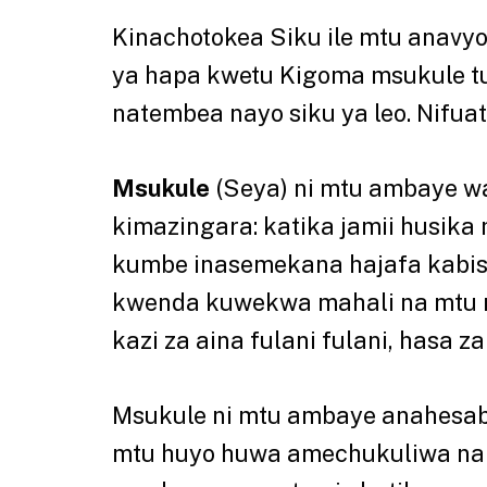
Kinachotokea Siku ile mtu anav
ya hapa kwetu Kigoma msukule t
natembea nayo siku ya leo. Nifuat
Msukule
(Seya) ni mtu ambaye w
kimazingara: katika jamii husik
kumbe inasemekana hajafa kabis
kwenda kuwekwa mahali na mtu m
kazi za aina fulani fulani, hasa z
Msukule ni mtu ambaye anahesabi
mtu huyo huwa amechukuliwa na M