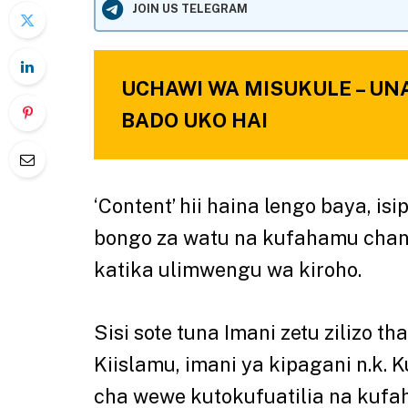
JOIN US TELEGRAM
UCHAWI WA MISUKULE – U
BADO UKO HAI
‘Content’ hii haina lengo baya, i
bongo za watu na kufahamu cha
katika ulimwengu wa kiroho.
Sisi sote tuna Imani zetu zilizo tha
Kiislamu, imani ya kipagani n.k. 
cha wewe kutokufuatilia na kufa