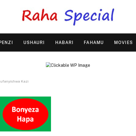
PENZI
USHAURI
HABARI
FAHAMU
MOVIES
Kufanyishwa Kazi