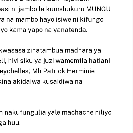
basi ni jambo la kumshukuru MUNGU
a na mambo hayo isiwe ni kifungo
yo kama yapo na yanatenda.
i kwasasa zinatambua madhara ya
i, hivi siku ya juzi wamemtia hatiani
ychelles’, Mh Patrick Herminie’
ina akidaiwa kusaidiwa na
n nakufungulia yale machache niliyo
ga huu.