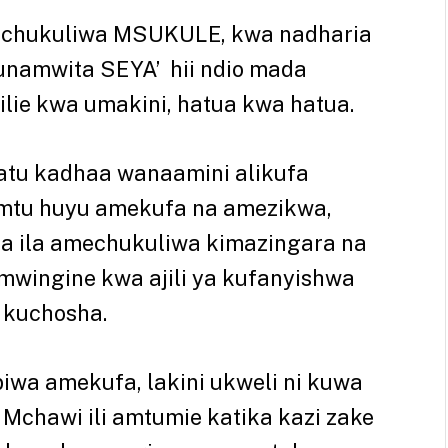
yochukuliwa MSUKULE, kwa nadharia
unamwita SEYA’ hii ndio mada
ilie kwa umakini, hatua kwa hatua.
atu kadhaa wanaamini alikufa
a mtu huyu amekufa na amezikwa,
a ila amechukuliwa kimazingara na
wingine kwa ajili ya kufanyishwa
a kuchosha.
wa amekufa, lakini ukweli ni kuwa
chawi ili amtumie katika kazi zake