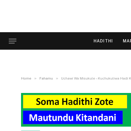
HADITHI
MA
»
»
Home
Fahamu
Uchawi Wa Misukule – Kuchukuliwa Hadi 